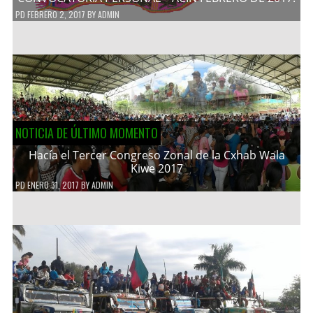
PD
FEBRERO 2, 2017
BY
ADMIN
NOTICIA DE ÚLTIMO MOMENTO
Hacía el Tercer Congreso Zonal de la Cxhab Wala
Kiwe 2017
PD
ENERO 31, 2017
BY
ADMIN