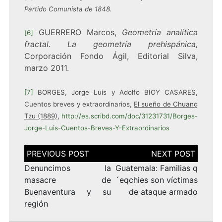
Partido Comunista de 1848.
GUERRERO Marcos,
Geometría analítica
[6]
fractal. La geometría prehispánica,
Corporación Fondo Ágil, Editorial Silva,
marzo 2011.
[7]
BORGES, Jorge Luis y Adolfo BIOY CASARES,
Cuentos breves y extraordinarios,
El sueño de Chuang
Tzu (1889)
,
http://es.scribd.com/doc/31231731/Borges-
Jorge-Luis-Cuentos-Breves-Y-Extraordinarios
Navegación
de
entradas
Denuncimos la
Guatemala: Familias q
masacre de
´eqchies son víctimas
Buenaventura y su
de ataque armado
región