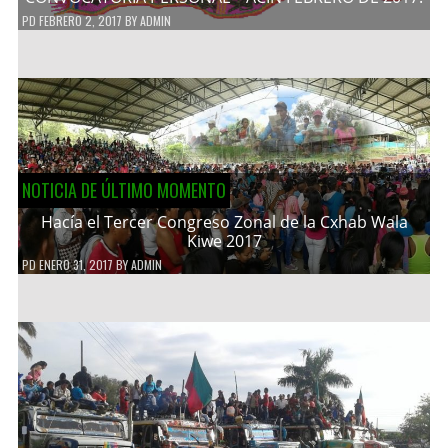
PD
FEBRERO 2, 2017
BY
ADMIN
NOTICIA DE ÚLTIMO MOMENTO
Hacía el Tercer Congreso Zonal de la Cxhab Wala
Kiwe 2017
PD
ENERO 31, 2017
BY
ADMIN