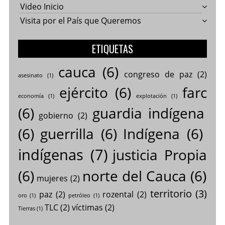
Video Inicio
Visita por el País que Queremos
ETIQUETAS
cauca
(6)
congreso de paz
(2)
asesinato
(1)
ejército
(6)
farc
economía
(1)
explotación
(1)
(6)
guardia indígena
gobierno
(2)
(6)
guerrilla
(6)
Indígena
(6)
indígenas
(7)
justicia Propia
(6)
norte del Cauca
(6)
mujeres
(2)
territorio
(3)
paz
(2)
rozental
(2)
oro
(1)
petróleo
(1)
TLC
(2)
víctimas
(2)
Tierras
(1)