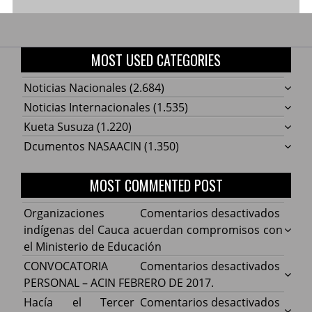
MOST USED CATEGORIES
Noticias Nacionales
(2.684)
Noticias Internacionales
(1.535)
Kueta Susuza
(1.220)
Dcumentos NASAACIN
(1.350)
MOST COMMENTED POST
en
Organizaciones
Comentarios desactivados
Organ
indígenas del Cauca acuerdan compromisos con
indíg
el Ministerio de Educación
del
en
CONVOCATORIA
Comentarios desactivados
Cauca
CONV
PERSONAL – ACIN FEBRERO DE 2017.
acuer
PERS
en
Hacía el Tercer
Comentarios desactivados