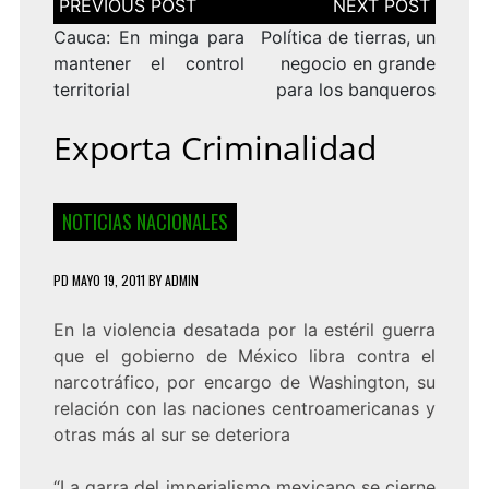
de
entradas
Cauca: En minga para
Política de tierras, un
mantener el control
negocio en grande
territorial
para los banqueros
Exporta Criminalidad
NOTICIAS NACIONALES
PD
MAYO 19, 2011
BY
ADMIN
En la violencia desatada por la estéril guerra
que el gobierno de México libra contra el
narcotráfico, por encargo de Washington, su
relación con las naciones centroamericanas y
otras más al sur se deteriora
“La garra del imperialismo mexicano se cierne