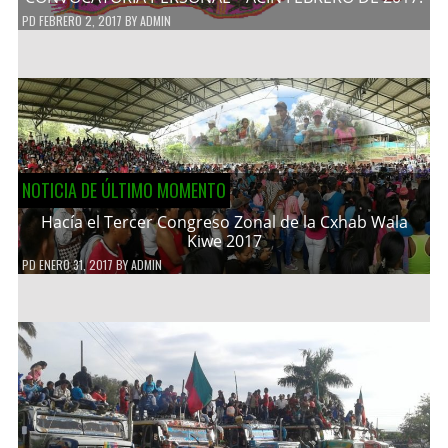
PD
FEBRERO 2, 2017
BY
ADMIN
NOTICIA DE ÚLTIMO MOMENTO
Hacía el Tercer Congreso Zonal de la Cxhab Wala
Kiwe 2017
PD
ENERO 31, 2017
BY
ADMIN