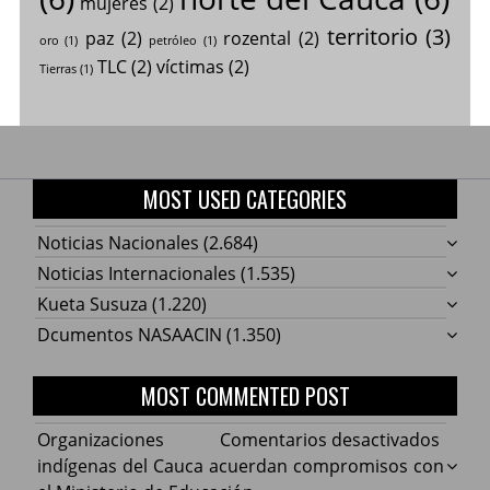
mujeres
(2)
territorio
(3)
paz
(2)
rozental
(2)
oro
(1)
petróleo
(1)
TLC
(2)
víctimas
(2)
Tierras
(1)
MOST USED CATEGORIES
Noticias Nacionales
(2.684)
Noticias Internacionales
(1.535)
Kueta Susuza
(1.220)
Dcumentos NASAACIN
(1.350)
MOST COMMENTED POST
en
Organizaciones
Comentarios desactivados
Organ
indígenas del Cauca acuerdan compromisos con