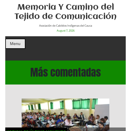
Memoria Y Camino del
Tejido de Comunicación
Asociación de Cabildos Indìgenas del Cauca
August 7, 2026
Menu
Más comentadas