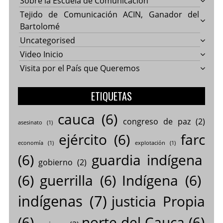
Sobre la Escuela de Comunicación
Tejido de Comunicación ACIN, Ganador del
Bartolomé
Uncategorised
Video Inicio
Visita por el País que Queremos
ETIQUETAS
cauca
(6)
congreso de paz
(2)
asesinato
(1)
ejército
(6)
farc
economía
(1)
explotación
(1)
(6)
guardia indígena
gobierno
(2)
(6)
guerrilla
(6)
Indígena
(6)
indígenas
(7)
justicia Propia
(6)
norte del Cauca
(6)