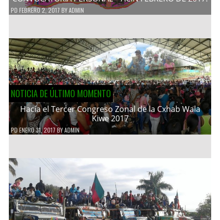
PD
FEBRERO 2, 2017
BY
ADMIN
NOTICIA DE ÚLTIMO MOMENTO
Hacía el Tercer Congreso Zonal de la Cxhab Wala
Kiwe 2017
PD
ENERO 31, 2017
BY
ADMIN