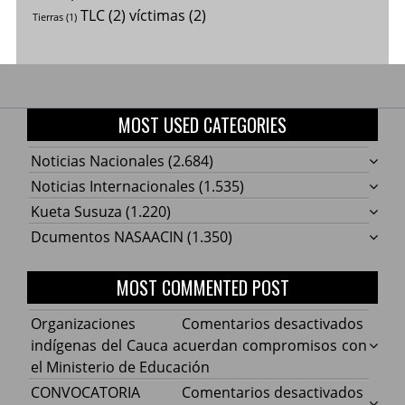
TLC
(2)
víctimas
(2)
Tierras
(1)
MOST USED CATEGORIES
Noticias Nacionales
(2.684)
Noticias Internacionales
(1.535)
Kueta Susuza
(1.220)
Dcumentos NASAACIN
(1.350)
MOST COMMENTED POST
en
Organizaciones
Comentarios desactivados
Organ
indígenas del Cauca acuerdan compromisos con
indíg
el Ministerio de Educación
del
en
CONVOCATORIA
Comentarios desactivados