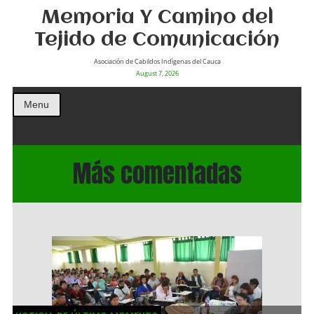
Memoria Y Camino del
Tejido de Comunicación
Asociación de Cabildos Indìgenas del Cauca
August 7, 2026
Menu
Más comentadas