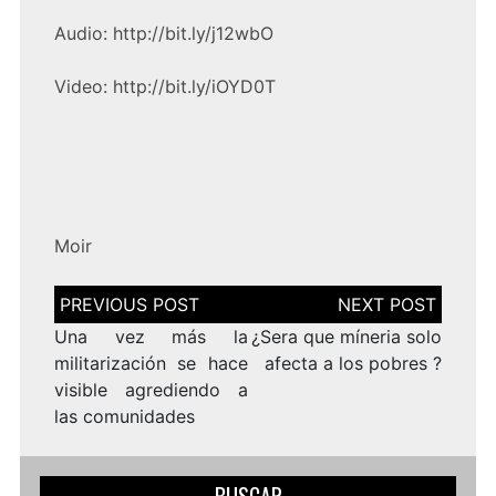
Audio: http://bit.ly/j12wbO
Video: http://bit.ly/iOYD0T
Moir
Navegación
de
entradas
Una vez más la
¿Sera que míneria solo
militarización se hace
afecta a los pobres ?
visible agrediendo a
las comunidades