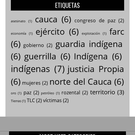
ETIQUETAS
cauca
(6)
congreso de paz
(2)
asesinato
(1)
ejército
(6)
farc
economía
(1)
explotación
(1)
(6)
guardia indígena
gobierno
(2)
(6)
guerrilla
(6)
Indígena
(6)
indígenas
(7)
justicia Propia
(6)
norte del Cauca
(6)
mujeres
(2)
territorio
(3)
paz
(2)
rozental
(2)
oro
(1)
petróleo
(1)
TLC
(2)
víctimas
(2)
Tierras
(1)