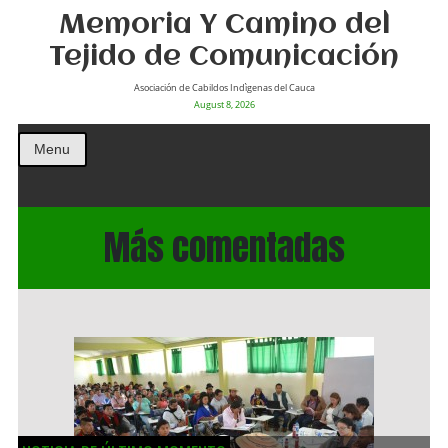
Memoria Y Camino del
Tejido de Comunicación
Asociación de Cabildos Indìgenas del Cauca
August 8, 2026
Menu
Más comentadas