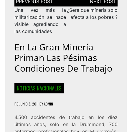
de
entradas
Una vez más la
¿Sera que míneria solo
militarización se hace
afecta a los pobres ?
visible agrediendo a
las comunidades
En La Gran Minería
Priman Las Pésimas
Condiciones De Trabajo
NOTICIAS NACIONALES
PD
JUNIO 8, 2011
BY
ADMIN
4.500 accidentes de trabajo en los diez
últimos años, solo en la Drummond, 700
enfermos profesionales hoy en El Cerrejón,