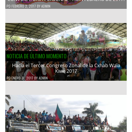
PD
FEBRERO 2, 2017
BY
ADMIN
NOTICIA DE ÚLTIMO MOMENTO
Hacía el Tercer Congreso Zonal de la Cxhab Wala
Kiwe 2017
PD
ENERO 31, 2017
BY
ADMIN