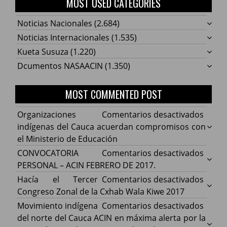
MOST USED CATEGORIES
Noticias Nacionales
(2.684)
Noticias Internacionales
(1.535)
Kueta Susuza
(1.220)
Dcumentos NASAACIN
(1.350)
MOST COMMENTED POST
en
Organizaciones
Comentarios desactivados
Organ
indígenas del Cauca acuerdan compromisos con
indíg
el Ministerio de Educación
del
en
CONVOCATORIA
Comentarios desactivados
Cauca
CONV
PERSONAL – ACIN FEBRERO DE 2017.
acuer
PERS
en
Hacía el Tercer
Comentarios desactivados
comp
–
Hacía
Congreso Zonal de la Cxhab Wala Kiwe 2017
con
ACIN
el
en
Movimiento indígena
Comentarios desactivados
el
FEBR
Terce
Movim
del norte del Cauca ACIN en máxima alerta por la
Minist
DE