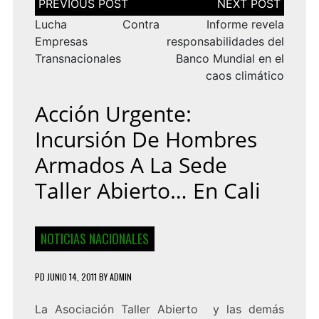
de
entradas
Lucha Contra
Informe revela
Empresas
responsabilidades del
Transnacionales
Banco Mundial en el
caos climático
Acción Urgente:
Incursión De Hombres
Armados A La Sede
Taller Abierto… En Cali
NOTICIAS NACIONALES
PD
JUNIO 14, 2011
BY
ADMIN
La Asociación Taller Abierto y las demás