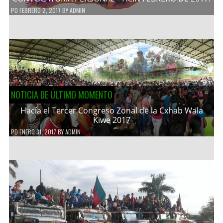
PD
FEBRERO 2, 2017
BY
ADMIN
NOTICIA DE ÚLTIMO MOMENTO
Hacía el Tercer Congreso Zonal de la Cxhab Wala
Kiwe 2017
PD
ENERO 31, 2017
BY
ADMIN