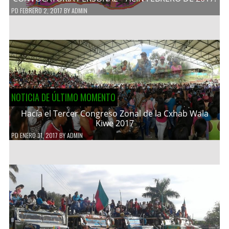
PD
FEBRERO 2, 2017
BY
ADMIN
NOTICIA DE ÚLTIMO MOMENTO
Hacía el Tercer Congreso Zonal de la Cxhab Wala
Kiwe 2017
PD
ENERO 31, 2017
BY
ADMIN