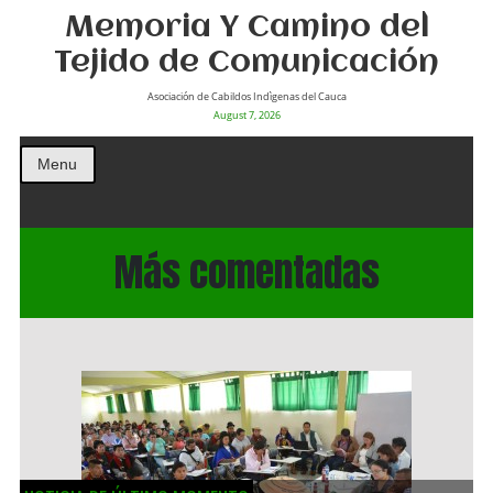
Memoria Y Camino del
Tejido de Comunicación
Asociación de Cabildos Indìgenas del Cauca
August 7, 2026
Menu
Más comentadas