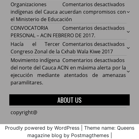
en
Organizaciones
Comentarios desactivados
Organ
indígenas del Cauca acuerdan compromisos con
indíg
el Ministerio de Educación
del
en
CONVOCATORIA
Comentarios desactivados
Cauca
CONV
PERSONAL – ACIN FEBRERO DE 2017.
acuer
PERS
en
Hacía el Tercer
Comentarios desactivados
comp
–
Hacía
Congreso Zonal de la Cxhab Wala Kiwe 2017
con
ACIN
el
en
Movimiento indígena
Comentarios desactivados
el
FEBR
Terce
Movim
del norte del Cauca ACIN en máxima alerta por la
Minist
DE
Congr
indíg
ejecución mediante atentados de amenazas
de
2017.
Zonal
del
paramilitares.
Educa
de
norte
la
del
ABOUT US
Cxhab
Cauca
Wala
ACIN
copyright@
Kiwe
en
2017
máxi
Proudly powered by WordPress
|
Theme name: Queens
alerta
magazine blog by Postmagthemes
|