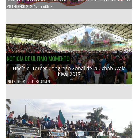
PD
FEBRERO 2, 2017
BY
ADMIN
NOTICIA DE ÚLTIMO MOMENTO
Hacía el Tercer Congreso Zonal de la Cxhab Wala
Kiwe 2017
PD
ENERO 31, 2017
BY
ADMIN