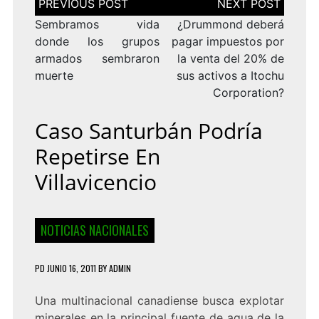
de
entradas
Sembramos vida
¿Drummond deberá
donde los grupos
pagar impuestos por
armados sembraron
la venta del 20% de
muerte
sus activos a Itochu
Corporation?
Caso Santurbán Podría
Repetirse En
Villavicencio
NOTICIAS NACIONALES
PD
JUNIO 16, 2011
BY
ADMIN
Una multinacional canadiense busca explotar
minerales en la principal fuente de agua de la