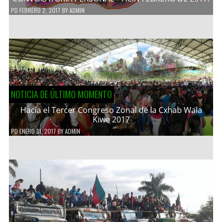
PD
FEBRERO 2, 2017
BY
ADMIN
NOTICIA DE ÚLTIMO MOMENTO
Hacía el Tercer Congreso Zonal de la Cxhab Wala
Kiwe 2017
PD
ENERO 31, 2017
BY
ADMIN