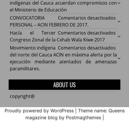
Organ
indígenas del Cauca acuerdan compromisos con
indíg
el Ministerio de Educación
del
en
CONVOCATORIA
Comentarios desactivados
Cauca
CONV
PERSONAL – ACIN FEBRERO DE 2017.
acuer
PERS
en
Hacía el Tercer
Comentarios desactivados
comp
–
Hacía
Congreso Zonal de la Cxhab Wala Kiwe 2017
con
ACIN
el
en
Movimiento indígena
Comentarios desactivados
el
FEBR
Terce
Movim
del norte del Cauca ACIN en máxima alerta por la
Minist
DE
Congr
indíg
ejecución mediante atentados de amenazas
de
2017.
Zonal
del
paramilitares.
Educa
de
norte
la
del
ABOUT US
Cxhab
Cauca
Wala
ACIN
copyright@
Kiwe
en
2017
máxi
Proudly powered by WordPress
|
Theme name: Queens
alerta
magazine blog by Postmagthemes
|
por