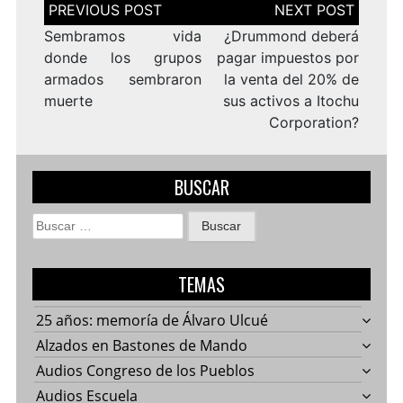
Navegación
de
entradas
Sembramos vida
¿Drummond deberá
donde los grupos
pagar impuestos por
armados sembraron
la venta del 20% de
muerte
sus activos a Itochu
Corporation?
BUSCAR
Buscar:
TEMAS
25 años: memoría de Álvaro Ulcué
Alzados en Bastones de Mando
Audios Congreso de los Pueblos
Audios Escuela