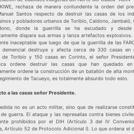
IWE, rechaza de manera contundente la orden del pre
anuel Santos respecto de destruir las casas de los ind
inos y pobladores urbanos de Toribío, Caldono, Jambaló, 
dono, donde la guerrilla se ha escudado y desde
tamente dispara sus armas y lanza artefactos explosivos. 
ente inaceptable que luego de que la guerrilla de las FAR
 demencial destruye y afecta cerca de 330 casas en 
 de Toribío y 150 casas en Corinto, el señor President
lica ordene destruir las casas que han quedado en
amente ordene la construcción de un batallón de alta mon
regimiento de Tacueyo, es totalmente absurdo todo esto.
to a las casas señor Presidente.
edida no es un acto militar, sino que de realizarse consti
de guerra. El ataque y las represalias contra bienes civil
ente prohibidos por el DIH (Artículo 3 del IV Conveni
, Artículo 52 de Protocolo Adicional I). Lo que ordena el