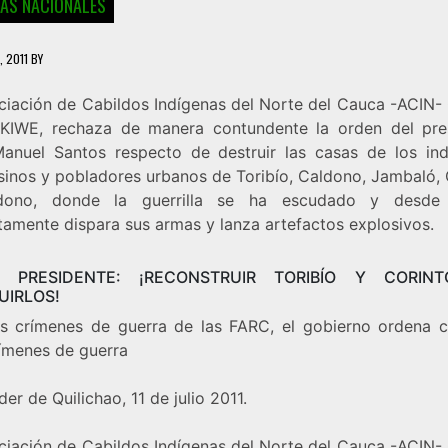
IAS NACIONALES
1, 2011
BY
ciación de Cabildos Indígenas del Norte del Cauca -ACIN
IWE, rechaza de manera contundente la orden del pre
anuel Santos respecto de destruir las casas de los ind
inos y pobladores urbanos de Toribío, Caldono, Jambaló, 
dono, donde la guerrilla se ha escudado y desde
tamente dispara sus armas y lanza artefactos explosivos.
 PRESIDENTE: ¡RECONSTRUIR TORIBÍO Y CORIN
UIRLOS!
os crímenes de guerra de las FARC, el gobierno ordena 
ímenes de guerra
er de Quilichao, 11 de julio 2011.
ciación de Cabildos Indígenas del Norte del Cauca -ACIN