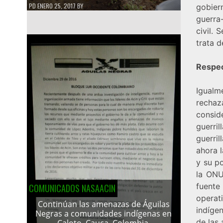
PD
ENERO 25, 2017
BY
gobier
guerra-
civil. 
trata d
Respec
Igualm
rechaz
consid
guerri
guerri
ahora 
y su p
la ONU
fuente
COMUNICADOS NASAACIN
operat
Continúan las amenazas de Águilas
indíge
Negras a comunidades indígenas en
de las
Caloto, Cauca, Colombia.