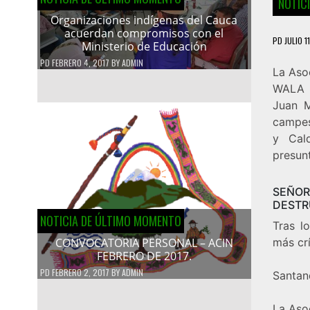
NOTIC
Organizaciones indígenas del Cauca
acuerdan compromisos con el
PD
JULIO 1
Ministerio de Educación
PD
FEBRERO 4, 2017
BY
ADMIN
La Aso
WALA K
Juan M
campes
y Cal
presun
SEÑOR
DESTR
NOTICIA DE ÚLTIMO MOMENTO
Tras l
más cr
CONVOCATORIA PERSONAL – ACIN
FEBRERO DE 2017.
PD
FEBRERO 2, 2017
BY
ADMIN
Santand
La Aso