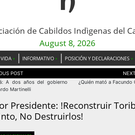
n
ciación de Cabildos Indìgenas del C
August 8, 2026
 VIDA
INFORMATIVO
POSICIÓN Y DECLARACIONES
ción
as
: A dos años del gobierno
¿Quién mató a Facundo 
rdo Martinelli
or Presidente: !Reconstruir Torib
into, No Destruirlos!