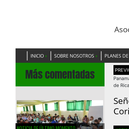
Aso
INICIO
SOBRE NOSOTROS
PLANES DE
Navega
Más comentadas
de
entrad
Panamá
de Rica
Señ
Cor
NOTICIA DE ÚLTIMO MOMENTO