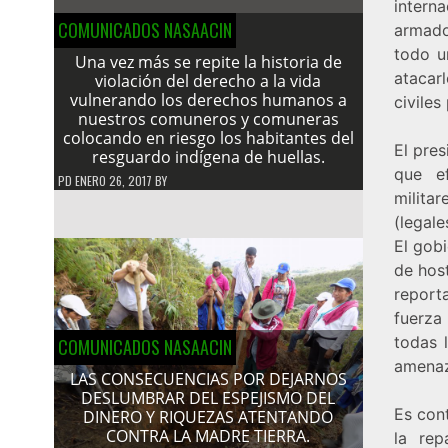
intern
COMUNICADOS NASAACIN
armado
todo u
Una vez más se repite la historia de
atacar
violación del derecho a la vida
vulnerando los derechos humanos a
civile
nuestros comuneros y comuneras
colocando en riesgo los habitantes del
El pre
resguardo indígena de huellas.
que e
PD
ENERO 26, 2017
BY
milita
(legal
El gob
de hos
report
fuerza
todas 
COMUNICADOS NASAACIN
amenaz
LAS CONSECUENCIAS POR DEJARNOS
DESLUMBRAR DEL ESPEJISMO DEL
Es con
DINERO Y RIQUEZAS ATENTANDO
CONTRA LA MADRE TIERRA.
la rep