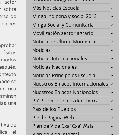
n actor
Más Noticias Escuela
y sobre
Minga indigena y social 2013
erse de
 bienes
Minga Social y Comunitaria
Movilización sector agrario
Noticia de Último Momento
mprobar
Noticias
ósitos
Noticias Internacionales
armados
Noticias Nacionales
espués.
ontexto
Noticias Principales Escuela
onde se
Nuestros Enlaces Internacionales
con una
Nuestros Enlaces Nacionales
erminen
Pa' Poder que nos den Tierra
las una
País de los Pueblos
Pie de Página Web
tiva de
Plan de Vida Cxa' Cxa' Wala
ica, el
Plan de Vida Integral