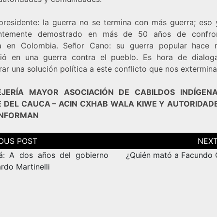
presidente: la guerra no se termina con más guerra; eso 
ientemente demostrado en más de 50 años de confron
 en Colombia. Señor Cano: su guerra popular hace 
tió en una guerra contra el pueblo. Es hora de dialog
ar una solución política a este conflicto que nos extermina
JERÍA MAYOR ASOCIACIÓN DE CABILDOS INDÍGEN
 DEL CAUCA – ACIN CXHAB WALA KIWE Y AUTORIDAD
ONFORMAN
ción
as
: A dos años del gobierno
¿Quién mató a Facundo 
rdo Martinelli