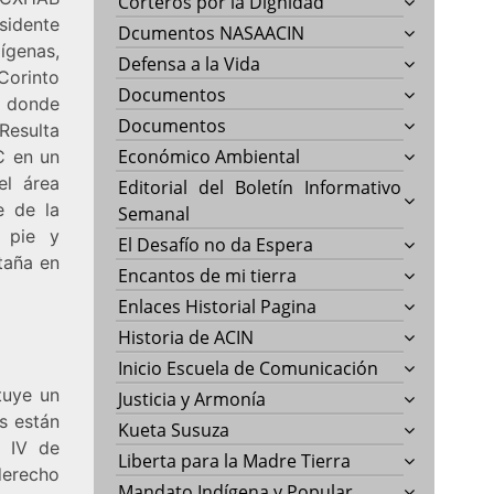
Corteros por la Dignidad
sidente
Dcumentos NASAACIN
ígenas,
Defensa a la Vida
Corinto
Documentos
 donde
Documentos
Resulta
Económico Ambiental
C en un
el área
Editorial del Boletín Informativo
e de la
Semanal
 pie y
El Desafío no da Espera
taña en
Encantos de mi tierra
Enlaces Historial Pagina
Historia de ACIN
Inicio Escuela de Comunicación
tuye un
Justicia y Armonía
es están
Kueta Susuza
o IV de
Liberta para la Madre Tierra
 derecho
Mandato Indígena y Popular