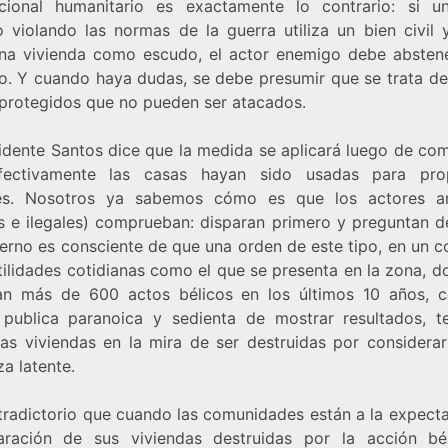
acional humanitario es exactamente lo contrario: si u
 violando las normas de la guerra utiliza un bien civil 
na vivienda como escudo, el actor enemigo debe absten
lo. Y cuando haya dudas, se debe presumir que se trata de
s protegidos que no pueden ser atacados.
sidente Santos dice que la medida se aplicará luego de co
fectivamente las casas hayan sido usadas para prop
res. Nosotros ya sabemos cómo es que los actores 
es e ilegales) comprueban: disparan primero y preguntan d
ierno es consciente de que una orden de este tipo, en un c
tilidades cotidianas como el que se presenta en la zona, d
an más de 600 actos bélicos en los últimos 10 años, 
 publica paranoica y sedienta de mostrar resultados, t
las viviendas en la mira de ser destruidas por considerar
a latente.
tradictorio que cuando las comunidades están a la expecta
aración de sus viviendas destruidas por la acción bél