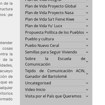
n de la
Plan de Vida Proyecto Global
tructura
Plan de Vida Proyecto Nasa
mos: ¡se
Plan de Vida Sa't Fxinxi Kiwe
Plan de Vida Yu' Lucx
Propuesta Política de los Pueblos
Pueblo y cultura
etender
Puebo Nuevo Ceral
s cosas
Semillas para Seguir Viviendo
ntra la
Sobre la Escuela de
r de la
Comunicación
idades,
Tejido de Comunicación ACIN,
Tacueyo
Ganador del Bartolomé
ción de
-que es
Uncategorised
alquier
Video Inicio
itorios
Visita por el País que Queremos
formado