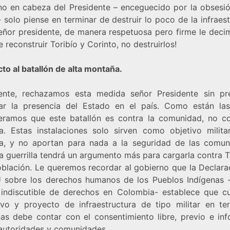
no en cabeza del Presidente – enceguecido por la obsesió
 solo piense en terminar de destruir lo poco de la infraes
Señor presidente, de manera respetuosa pero firme le deci
e reconstruir Toribío y Corinto, no destruirlos!
to al batallón de alta montaña.
ente, rechazamos esta medida señor Presidente sin pr
ar la presencia del Estado en el país. Como están la
eramos que este batallón es contra la comunidad, no co
lla. Estas instalaciones solo sirven como objetivo milita
lla, y no aportan para nada a la seguridad de las comun
la guerrilla tendrá un argumento más para cargarla contra 
oblación. Le queremos recordar al gobierno que la Declara
 sobre los derechos humanos de los Pueblos Indígenas 
 indiscutible de derechos en Colombia- establece que cu
ivo y proyecto de infraestructura de tipo militar en terr
nas debe contar con el consentimiento libre, previo e in
 autoridades y comunidades.