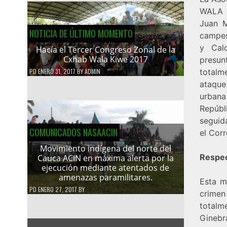
WALA K
Juan M
NOTICIA DE ÚLTIMO MOMENTO
campes
y Cal
Hacía el Tercer Congreso Zonal de la
Cxhab Wala Kiwe 2017
presun
totalm
PD
ENERO 31, 2017
BY
ADMIN
ataque
urbana
Repúb
seguid
COMUNICADOS NASAACIN
el Cor
Movimiento indígena del norte del
Respec
Cauca ACIN en máxima alerta por la
ejecución mediante atentados de
amenazas paramilitares.
Esta m
PD
ENERO 27, 2017
BY
crimen 
totalm
Ginebra