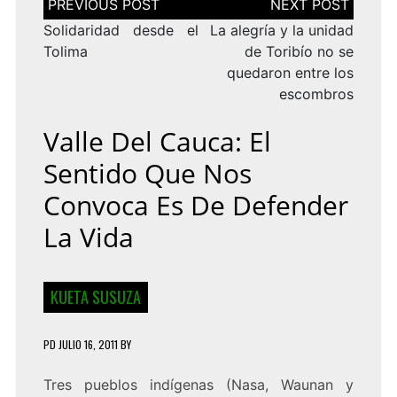
de
entradas
Solidaridad desde el
La alegría y la unidad
Tolima
de Toribío no se
quedaron entre los
escombros
Valle Del Cauca: El
Sentido Que Nos
Convoca Es De Defender
La Vida
KUETA SUSUZA
PD
JULIO 16, 2011
BY
Tres pueblos indígenas (Nasa, Waunan y