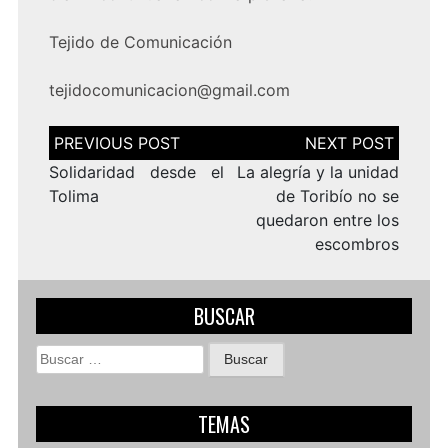
Tejido de Comunicación
tejidocomunicacion@gmail.com
Navegación
de
entradas
Solidaridad desde el
La alegría y la unidad
Tolima
de Toribío no se
quedaron entre los
escombros
BUSCAR
Buscar:
TEMAS