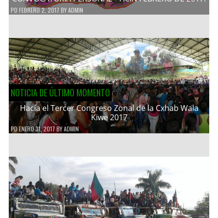
PD
FEBRERO 2, 2017
BY
ADMIN
NOTICIA DE ÚLTIMO MOMENTO
Hacía el Tercer Congreso Zonal de la Cxhab Wala
Kiwe 2017
PD
ENERO 31, 2017
BY
ADMIN