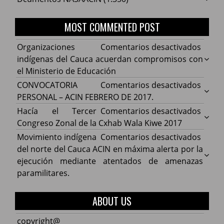
MOST COMMENTED POST
en
Organizaciones
Comentarios desactivados
Organ
indígenas del Cauca acuerdan compromisos con
indíg
el Ministerio de Educación
del
en
CONVOCATORIA
Comentarios desactivados
Cauca
CONV
PERSONAL – ACIN FEBRERO DE 2017.
acuer
PERS
en
Hacía el Tercer
Comentarios desactivados
comp
–
Hacía
Congreso Zonal de la Cxhab Wala Kiwe 2017
con
ACIN
el
en
Movimiento indígena
Comentarios desactivados
el
FEBR
Terce
Movim
del norte del Cauca ACIN en máxima alerta por la
Minist
DE
Congr
indíg
ejecución mediante atentados de amenazas
de
2017.
Zonal
del
paramilitares.
Educa
de
norte
la
del
ABOUT US
Cxhab
Cauca
Wala
ACIN
copyright@