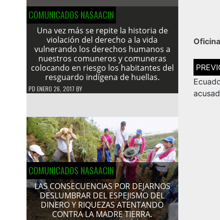
COMUNICADOS NASAACIN
Una vez más se repite la historia de
violación del derecho a la vida
Oficin
vulnerando los derechos humanos a
nuestros comuneros y comuneras
Navega
colocando en riesgo los habitantes del
de
resguardo indígena de huellas.
entrad
Ecuad
PD
ENERO 26, 2017
BY
acusad
COMUNICADOS NASAACIN
LAS CONSECUENCIAS POR DEJARNOS
DESLUMBRAR DEL ESPEJISMO DEL
DINERO Y RIQUEZAS ATENTANDO
CONTRA LA MADRE TIERRA.