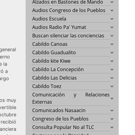
Alzados en Bastones de Mando
Audios Congreso de los Pueblos
Audios Escuela
Audios Radio Pa' Yumat
Buscan silenciar las conciencias
Cabildo Canoas
general
Cabildo Guadualito
ierno
Cabildo kite Kiwe
e la
Cabildo La Concepción
yó a
Cabildo Las Delicias
cargo
Cabildo Toez
Comunicación y Relaciones
cos muy
Externas
ertible
Comunicados Nasaacin
octubre
Congreso de los Pueblos
recibió
Consulta Popular No al TLC
anciera