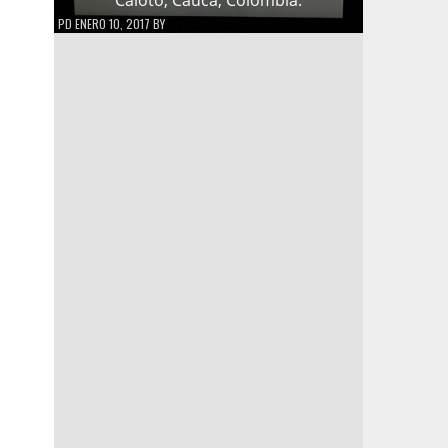
PD
ENERO 10, 2017
BY