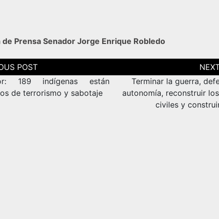
a de Prensa Senador Jorge Enrique Robledo
ción
as
or: 189 indígenas están
Terminar la guerra, def
os de terrorismo y sabotaje
autonomía, reconstruir lo
civiles y construi