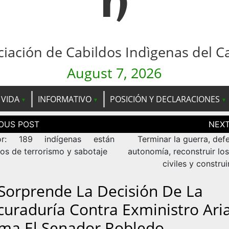
n
ciación de Cabildos Indìgenas del C
August 7, 2026
 VIDA
INFORMATIVO
POSICIÓN Y DECLARACIONES
ción
as
or: 189 indígenas están
Terminar la guerra, def
os de terrorismo y sabotaje
autonomía, reconstruir lo
civiles y construi
Sorprende La Decisión De La
curaduría Contra Exministro Aria
rma El Senador Robledo