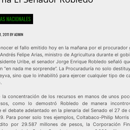
IAS NACIONALES
1, 2011
BY
ADMIN
nocer el fallo emitido hoy en la mañana por el procurador 
Andrés Felipe Arias, ministro de Agricultura durante el gob
esidente Uribe, el senador Jorge Enrique Robledo señaló qu
ón “en nada me sorprende”. La Procuraduría no solo destitu
eyva, sino que lo inhabilitó para ejercer cualquier tipo de 
.
e la concentración de los recursos en manos de unos po
sos, como lo demostró Robledo de manera incontrov
e el debate adelantado en la plenaria del Senado el 27 de 
9. Para poner solo tres ejemplos, Coltabaco-Philip Morris 
dito por 29.587 millones de pesos, la Corporación Fin