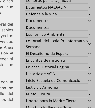
Corteros por la Dignidad
y cinco
ias que
Dcumentos NASAACIN
a.
Defensa a la Vida
Documentos
ral del
Documentos
lsables
Económico Ambiental
yectos
Editorial del Boletín Informativo
evividos
Semanal
pe Arias
sión el
El Desafío no da Espera
ecer, si
Encantos de mi tierra
sto que
Enlaces Historial Pagina
Historia de ACIN
Inicio Escuela de Comunicación
 con la
Justicia y Armonía
mana se
llo del
Kueta Susuza
ios del
Liberta para la Madre Tierra
Mandato Indígena y Popular