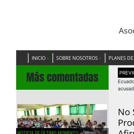
Aso
INICIO
SOBRE NOSOTROS
PLANES DE
Navega
Más comentadas
de
entrad
Ecuad
acusad
No 
Pro
Afi
NOTICIA DE ÚLTIMO MOMENTO