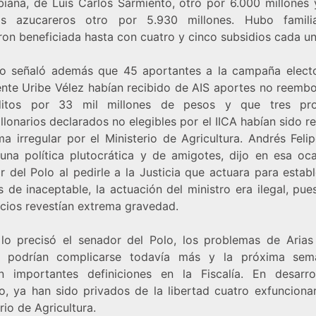
iana, de Luis Carlos Sarmiento, otro por 6.000 millones 
os azucareros otro por 5.930 millones. Hubo famil
ron beneficiada hasta con cuatro y cinco subsidios cada un
o señaló además que 45 aportantes a la campaña electo
ente Uribe Vélez habían recibido de AIS aportes no reembo
ditos por 33 mil millones de pesos y que tres pro
llonarios declarados no elegibles por el IICA habían sido r
a irregular por el Ministerio de Agricultura. Andrés Feli
 una política plutocrática y de amigotes, dijo en esa oca
 del Polo al pedirle a la Justicia que actuara para establ
 de inaceptable, la actuación del ministro era ilegal, pue
icios revestían extrema gravedad.
lo precisó el senador del Polo, los problemas de Arias
ia podrían complicarse todavía más y la próxima se
n importantes definiciones en la Fiscalía. En desarro
o, ya han sido privados de la libertad cuatro exfuncionar
rio de Agricultura.