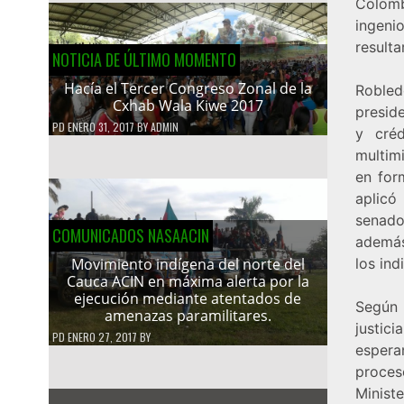
Colomb
ingeni
resulta
NOTICIA DE ÚLTIMO MOMENTO
Hacía el Tercer Congreso Zonal de la
Robled
Cxhab Wala Kiwe 2017
presid
PD
ENERO 31, 2017
BY
ADMIN
y cré
multimi
en form
aplicó
senador
COMUNICADOS NASAACIN
además
los ind
Movimiento indígena del norte del
Cauca ACIN en máxima alerta por la
ejecución mediante atentados de
Según 
amenazas paramilitares.
justic
PD
ENERO 27, 2017
BY
espera
proces
Ministe