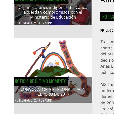
Organizaciones indígenas del Cauca
acuerdan compromisos con el
NOTIC
Ministerio de Educación
PD
FEBRERO 4, 2017
BY
ADMIN
PD
JULIO 2
Tras co
contra 
del pr
decisi
Arias L
público
NOTICIA DE ÚLTIMO MOMENTO
AIS fu
CONVOCATORIA PERSONAL – ACIN
podero
FEBRERO DE 2017.
durant
PD
FEBRERO 2, 2017
BY
ADMIN
de 200
un cré