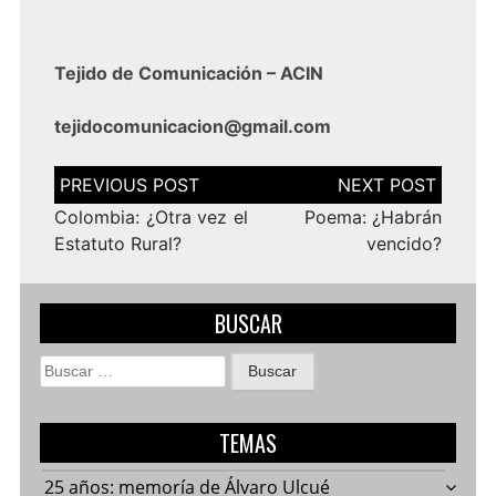
Tejido de Comunicación – ACIN
tejidocomunicacion
@gmail.com
Navegación
de
entradas
Colombia: ¿Otra vez el
Poema: ¿Habrán
Estatuto Rural?
vencido?
BUSCAR
Buscar:
TEMAS
25 años: memoría de Álvaro Ulcué