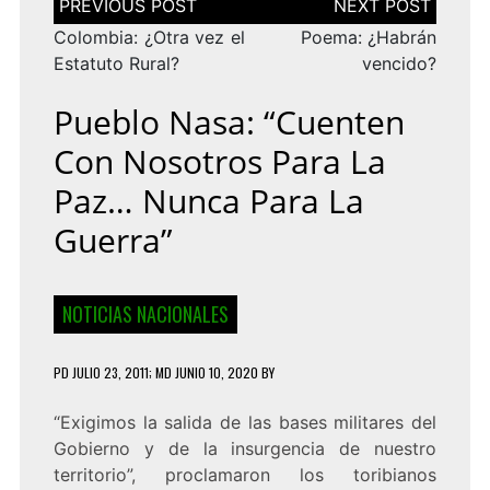
de
entradas
Colombia: ¿Otra vez el
Poema: ¿Habrán
Estatuto Rural?
vencido?
Pueblo Nasa: “Cuenten
Con Nosotros Para La
Paz… Nunca Para La
Guerra”
NOTICIAS NACIONALES
PD
JULIO 23, 2011
; MD JUNIO 10, 2020
BY
“Exigimos la salida de las bases militares del
Gobierno y de la insurgencia de nuestro
territorio”, proclamaron los toribianos