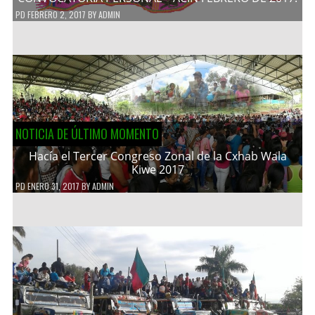
PD
FEBRERO 2, 2017
BY
ADMIN
NOTICIA DE ÚLTIMO MOMENTO
Hacía el Tercer Congreso Zonal de la Cxhab Wala
Kiwe 2017
PD
ENERO 31, 2017
BY
ADMIN