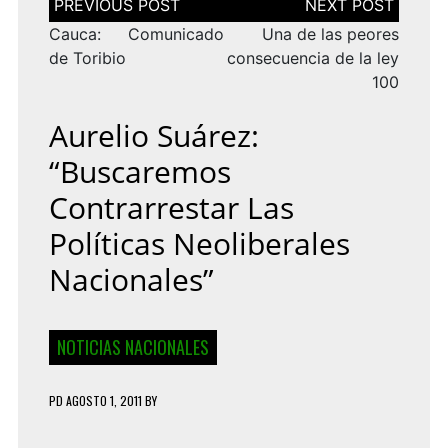
de
entradas
Cauca: Comunicado
Una de las peores
de Toribio
consecuencia de la ley
100
Aurelio Suárez:
“Buscaremos
Contrarrestar Las
Políticas Neoliberales
Nacionales”
NOTICIAS NACIONALES
PD
AGOSTO 1, 2011
BY