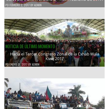
PD
FEBRERO 2, 2017
BY
ADMIN
NOTICIA DE ÚLTIMO MOMENTO
Hacía el Tercer Congreso Zonal de la Cxhab Wala
Kiwe 2017
PD
ENERO 31, 2017
BY
ADMIN