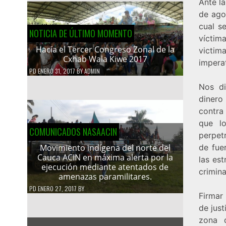
Ante l
de agos
cual s
NOTICIA DE ÚLTIMO MOMENTO
víctim
Hacía el Tercer Congreso Zonal de la
victim
Cxhab Wala Kiwe 2017
imperat
PD
ENERO 31, 2017
BY
ADMIN
Nos di
dinero
contra 
que l
COMUNICADOS NASAACIN
perpet
de fue
Movimiento indígena del norte del
Cauca ACIN en máxima alerta por la
las est
ejecución mediante atentados de
crimin
amenazas paramilitares.
PD
ENERO 27, 2017
BY
Firmar
de just
zona q