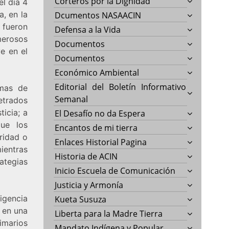
Corteros por la Dignidad
l día 4
a, en la
Dcumentos NASAACIN
 fueron
Defensa a la Vida
merosos
Documentos
e en el
Documentos
Económico Ambiental
Editorial del Boletín Informativo
umas de
Semanal
etrados
ticia; a
El Desafío no da Espera
ue los
Encantos de mi tierra
ridad o
Enlaces Historial Pagina
ientras
Historia de ACIN
rategias
Inicio Escuela de Comunicación
Justicia y Armonía
igencia
Kueta Susuza
, en una
Liberta para la Madre Tierra
imarios
Mandato Indígena y Popular