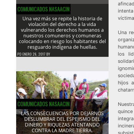
afinca
COMUNICADOS NASAACIN
intent
víctima
Una vez más se repite la historia de
violación del derecho a la vida
vulnerando los derechos humanos a
Una re
nuestros comuneros y comuneras
organi
colocando en riesgo los habitantes del
resguardo indígena de huellas.
humanos
los li
PD
ENERO 26, 2017
BY
solidar
ignomi
socied
hijos 
chatar
COMUNICADOS NASAACIN
Nuestr
quince
LAS CONSECUENCIAS POR DEJARNOS
integr
DESLUMBRAR DEL ESPEJISMO DEL
DINERO Y RIQUEZAS ATENTANDO
incin
CONTRA LA MADRE TIERRA.
subsis