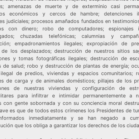
os; amenazas de muerte y de exterminio casi perman
eos económicos y cercos de hambre; detenciones ile
es judiciales; procesos amañados fundados en testimonios
os con dinero; robo de computadores; espionajes il
ngados; chuzadas telefónicas; calumnias y campa
ción; empadronamientos ilegales; expropiación de pr
 de los desplazados; destrucción de nuestros sitios sa
iones y tomas fotográficas ilegales; destrucción de esc
s de salud; robo y destrucción de plantas de energía; oc
r ilegal de predios, viviendas y espacios comunitarios; 
es de carga y de animales domésticos; pillajes de los pr
ones de nuestras viviendas y configuración de estr
litares para infiltrar e intimidar permanentemente a n
as con gente sobornada y con su conciencia moral destru
ave es que de todos estos crímenes los Presidentes de tu
informados inmediatamente y se han negado a cump
ución que los obliga a garantizar los derechos de los ciud