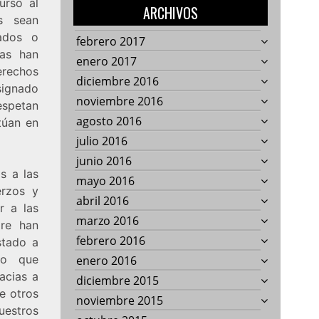
urso al
ARCHIVOS
s sean
zados o
febrero 2017
das han
enero 2017
erechos
diciembre 2016
signado
noviembre 2016
respetan
agosto 2016
ctúan en
julio 2016
junio 2016
s a las
mayo 2016
erzos y
abril 2016
r a las
marzo 2016
pre han
febrero 2016
stado a
do que
enero 2016
acias a
diciembre 2015
e otros
noviembre 2015
uestros