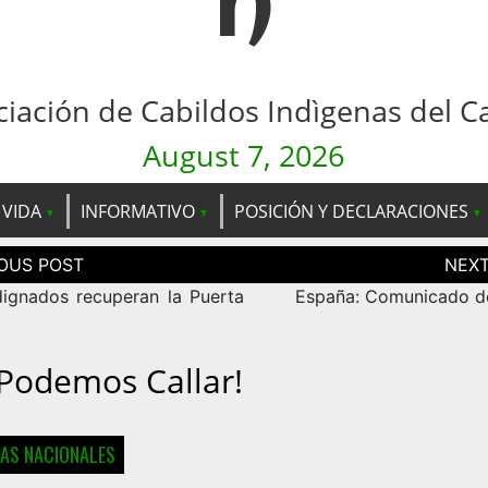
n
ciación de Cabildos Indìgenas del C
August 7, 2026
 VIDA
INFORMATIVO
POSICIÓN Y DECLARACIONES
ción
as
dignados recuperan la Puerta
España: Comunicado d
Podemos Callar!
IAS NACIONALES