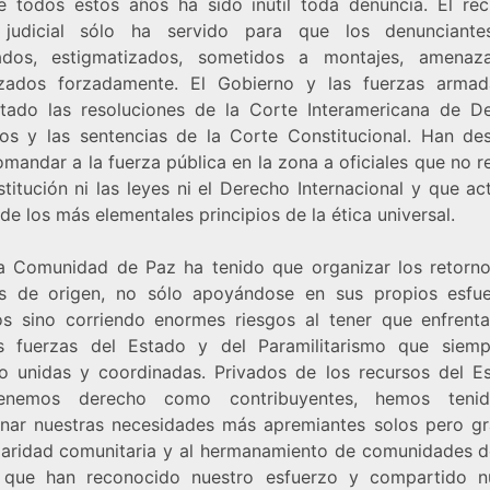
e todos estos años ha sido inútil toda denuncia. El rec
 judicial sólo ha servido para que los denunciante
ados, estigmatizados, sometidos a montajes, amena
zados forzadamente. El Gobierno y las fuerzas arma
tado las resoluciones de la Corte Interamericana de D
s y las sentencias de la Corte Constitucional. Han de
mandar a la fuerza pública en la zona a oficiales que no 
titución ni las leyes ni el Derecho Internacional y que a
de los más elementales principios de la ética universal.
a Comunidad de Paz ha tenido que organizar los retorno
s de origen, no sólo apoyándose en sus propios esfu
os sino corriendo enormes riesgos al tener que enfrenta
es fuerzas del Estado y del Paramilitarismo que siem
o unidas y coordinadas. Privados de los recursos del E
enemos derecho como contribuyentes, hemos teni
onar nuestras necesidades más apremiantes solos pero gr
idaridad comunitaria y al hermanamiento de comunidades d
 que han reconocido nuestro esfuerzo y compartido n