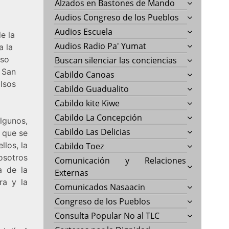
Alzados en Bastones de Mando
Audios Congreso de los Pueblos
Audios Escuela
e la
Audios Radio Pa' Yumat
a la
iso
Buscan silenciar las conciencias
 San
Cabildo Canoas
lsos
Cabildo Guadualito
Cabildo kite Kiwe
Cabildo La Concepción
lgunos,
Cabildo Las Delicias
 que se
llos, la
Cabildo Toez
osotros
Comunicación y Relaciones
a de la
Externas
ra y la
Comunicados Nasaacin
Congreso de los Pueblos
Consulta Popular No al TLC