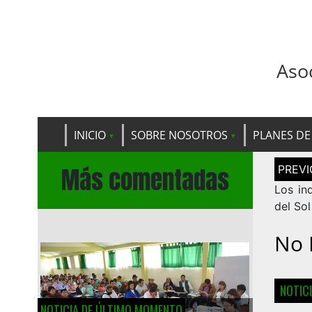
Aso
INICIO
SOBRE NOSOTROS
PLANES DE
Navega
Más comentadas
de
entrad
Los in
del Sol
No 
NOTIC
NOTICIA DE ÚLTIMO MOMENTO