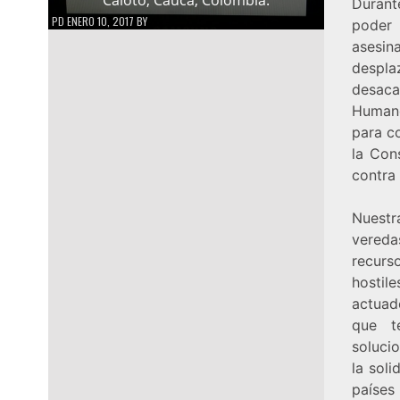
Durant
PD
ENERO 10, 2017
BY
poder
asesin
despla
desaca
Humano
para co
la Cons
contra 
Nuestr
vereda
recurs
hostil
actuad
que t
soluci
la sol
países