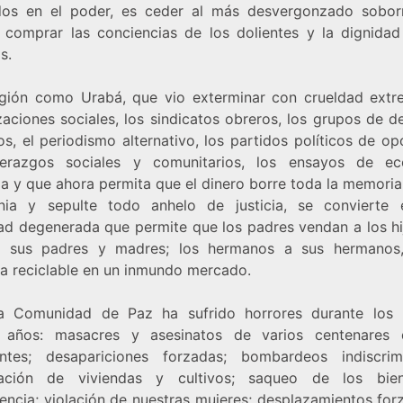
dos en el poder, es ceder al más desvergonzado sobo
a comprar las conciencias de los dolientes y la dignidad
s.
gión como Urabá, que vio exterminar con crueldad extr
zaciones sociales, los sindicatos obreros, los grupos de d
, el periodismo alternativo, los partidos políticos de op
derazgos sociales y comunitarios, los ensayos de e
ia y que ahora permita que el dinero borre toda la memori
nia y sepulte todo anhelo de justicia, se convierte
ad degenerada que permite que los padres vendan a los hij
a sus padres y madres; los hermanos a sus hermano
ra reciclable en un inmundo mercado.
a Comunidad de Paz ha sufrido horrores durante los 
 años: masacres y asesinatos de varios centenares
antes; desapariciones forzadas; bombardeos indiscrim
eración de viviendas y cultivos; saqueo de los bie
tencia; violación de nuestras mujeres; desplazamientos for