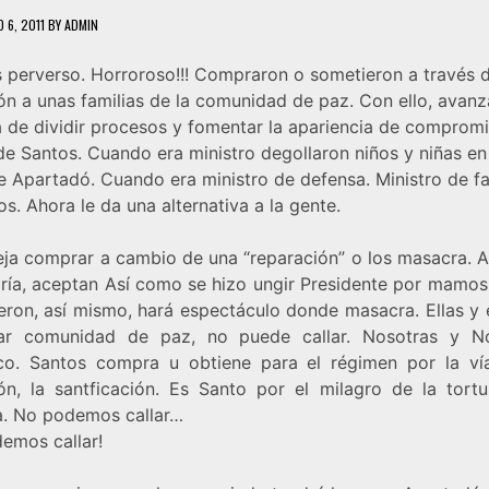
 6, 2011
BY
ADMIN
s perverso. Horroroso!!! Compraron o sometieron a través d
ón a unas familias de la comunidad de paz. Con ello, avanz
ca de dividir procesos y fomentar la apariencia de comprom
de Santos. Cuando era ministro degollaron niños y niñas en
e Apartadó. Cuando era ministro de defensa. Ministro de fa
os. Ahora le da una alternativa a la gente.
eja comprar a cambio de una “reparación” o los masacra. A
oría, aceptan Así como se hizo ungir Presidente por mamos
ron, así mismo, hará espectáculo donde masacra. Ellas y e
ar comunidad de paz, no puede callar. Nosotras y N
o. Santos compra u obtiene para el régimen por la ví
ón, la santficación. Es Santo por el milagro de la tortu
a. No podemos callar…
emos callar!