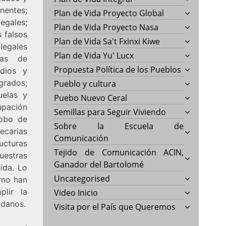
entes;
Plan de Vida Proyecto Global
gales;
Plan de Vida Proyecto Nasa
 falsos
Plan de Vida Sa't Fxinxi Kiwe
egales
Plan de Vida Yu' Lucx
ñas de
Propuesta Política de los Pueblos
edios y
grados;
Pueblo y cultura
uelas y
Puebo Nuevo Ceral
upación
Semillas para Seguir Viviendo
robo de
Sobre la Escuela de
ecarias
Comunicación
ucturas
Tejido de Comunicación ACIN,
uestras
Ganador del Bartolomé
ida. Lo
Uncategorised
rno han
lir la
Video Inicio
adanos.
Visita por el País que Queremos