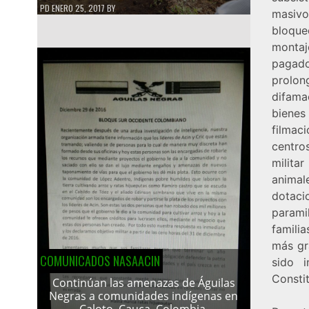
PD
ENERO 25, 2017
BY
masiv
bloqu
montaj
pagad
prolo
difama
bienes
filmac
centro
milita
animal
dotaci
parami
famili
más gr
COMUNICADOS NASAACIN
sido 
Constit
Continúan las amenazas de Águilas
Negras a comunidades indígenas en
Caloto, Cauca, Colombia.