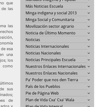
rno que
Más Noticias Escuela
 de las
Minga indigena y social 2013
Minga Social y Comunitaria
ema las
Movilización sector agrario
erechos
Noticia de Último Momento
osición,
Noticias
conomía
Noticias Internacionales
a de esa
Noticias Nacionales
 en una
Noticias Principales Escuela
os; los
s, como
Nuestros Enlaces Internacionales
Nuestros Enlaces Nacionales
Pa' Poder que nos den Tierra
últimos
País de los Pueblos
 de sus
Pie de Página Web
inados;
Plan de Vida Cxa' Cxa' Wala
nes de
zados y
Plan de Vida Integral