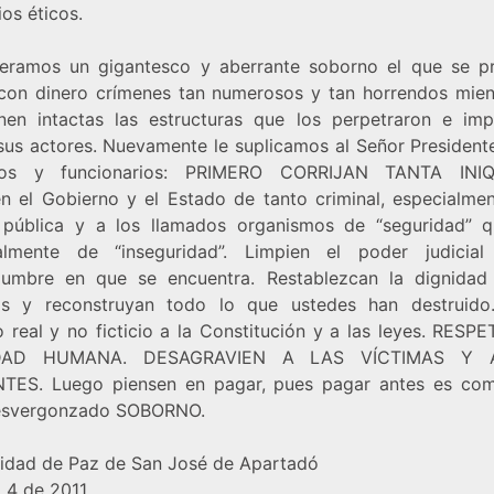
ios éticos.
eramos un gigantesco y aberrante soborno el que se p
 con dinero crímenes tan numerosos y tan horrendos mien
nen intactas las estructuras que los perpetraron e im
sus actores. Nuevamente le suplicamos al Señor Presidente
tros y funcionarios: PRIMERO CORRIJAN TANTA INIQ
n el Gobierno y el Estado de tanto criminal, especialmen
 pública y a los llamados organismos de “seguridad” 
almente de “inseguridad”. Limpien el poder judicia
umbre en que se encuentra. Restablezcan la dignidad
as y reconstruyan todo lo que ustedes han destruido
o real y no ficticio a la Constitución y a las leyes. RESP
IDAD HUMANA. DESAGRAVIEN A LAS VÍCTIMAS Y 
TES. Luego piensen en pagar, pues pagar antes es com
esvergonzado SOBORNO.
dad de Paz de San José de Apartadó
 4 de 2011