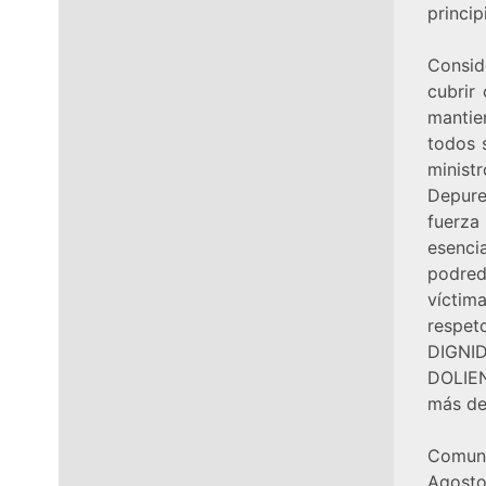
princip
Consid
cubrir
mantie
todos 
minis
Depure
fuerza
esenci
podred
víctim
respet
DIGN
DOLIEN
más d
Comuni
Agosto