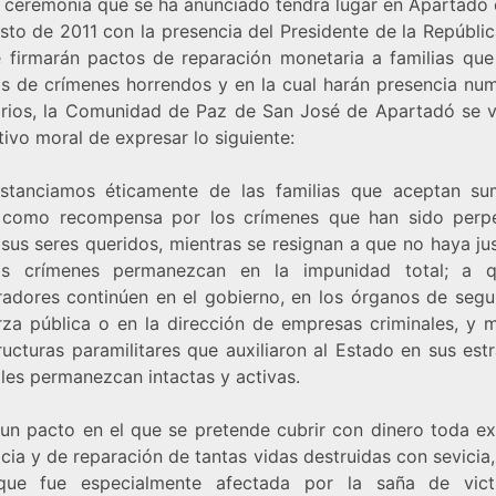
a ceremonia que se ha anunciado tendrá lugar en Apartadó e
to de 2011 con la presencia del Presidente de la Repúblic
e firmarán pactos de reparación monetaria a familias que
as de crímenes horrendos y en la cual harán presencia nu
arios, la Comunidad de Paz de San José de Apartadó se v
ivo moral de expresar lo siguiente:
stanciamos éticamente de las familias que aceptan s
 como recompensa por los crímenes que han sido perp
sus seres queridos, mientras se resignan a que no haya jus
os crímenes permanezcan en la impunidad total; a q
radores continúen en el gobierno, en los órganos de segu
rza pública o en la dirección de empresas criminales, y m
ructuras paramilitares que auxiliaron al Estado en sus est
ales permanezcan intactas y activas.
 un pacto en el que se pretende cubrir con dinero toda ex
icia y de reparación de tantas vidas destruidas con sevicia
ue fue especialmente afectada por la saña de vict