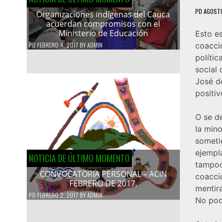
PD
AGOSTO
Organizaciones indígenas del Cauca
acuerdan compromisos con el
Ministerio de Educación
Esto e
PD
FEBRERO 4, 2017
BY
ADMIN
coacci
políti
social 
José d
positiv
O se d
la min
sometie
ejempl
NOTICIA DE ÚLTIMO MOMENTO
tampoc
CONVOCATORIA PERSONAL – ACIN
coacci
FEBRERO DE 2017.
mentir
PD
FEBRERO 2, 2017
BY
ADMIN
No pod