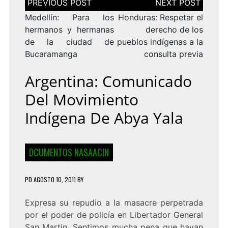
de
entradas
Medellín: Para los
Honduras: Respetar el
hermanos y hermanas
derecho de los
de la ciudad de
pueblos indígenas a la
Bucaramanga
consulta previa
Argentina: Comunicado
Del Movimiento
Indígena De Abya Yala
DCUMENTOS NASAACIN
PD
AGOSTO 10, 2011
BY
Expresa su repudio a la masacre perpetrada
por el poder de policía en Libertador General
San Martin. Sentimos mucha pena que hayan