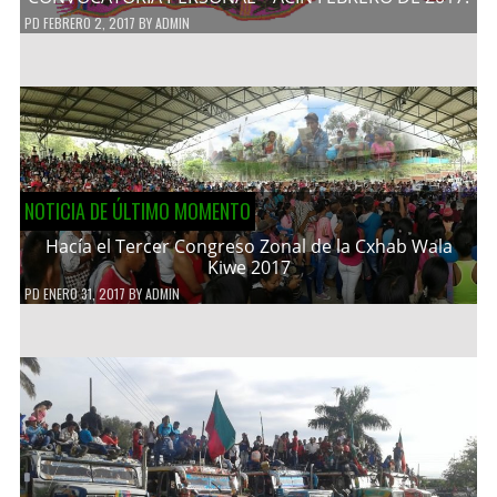
PD
FEBRERO 2, 2017
BY
ADMIN
NOTICIA DE ÚLTIMO MOMENTO
Hacía el Tercer Congreso Zonal de la Cxhab Wala
Kiwe 2017
PD
ENERO 31, 2017
BY
ADMIN