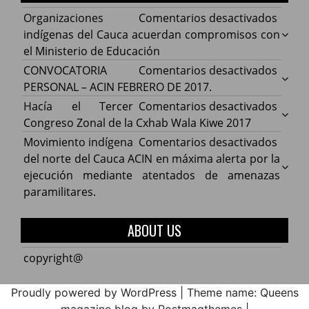
en
Organizaciones
Comentarios desactivados
Organ
indígenas del Cauca acuerdan compromisos con
indíg
el Ministerio de Educación
del
en
CONVOCATORIA
Comentarios desactivados
Cauca
CONV
PERSONAL – ACIN FEBRERO DE 2017.
acuer
PERS
en
Hacía el Tercer
Comentarios desactivados
comp
–
Hacía
Congreso Zonal de la Cxhab Wala Kiwe 2017
con
ACIN
el
en
Movimiento indígena
Comentarios desactivados
el
FEBR
Terce
Movim
del norte del Cauca ACIN en máxima alerta por la
Minist
DE
Congr
indíg
ejecución mediante atentados de amenazas
de
2017.
Zonal
del
paramilitares.
Educa
de
norte
la
del
ABOUT US
Cxhab
Cauca
Wala
ACIN
copyright@
Kiwe
en
2017
máxi
Proudly powered by WordPress
|
Theme name: Queens
alerta
magazine blog by Postmagthemes
|