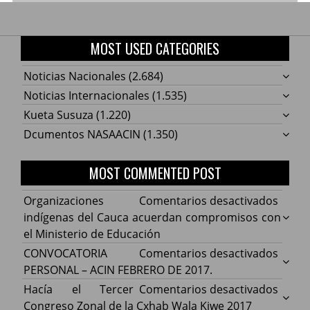
MOST USED CATEGORIES
Noticias Nacionales
(2.684)
Noticias Internacionales
(1.535)
Kueta Susuza
(1.220)
Dcumentos NASAACIN
(1.350)
MOST COMMENTED POST
en
Organizaciones
Comentarios desactivados
Organ
indígenas del Cauca acuerdan compromisos con
indíg
el Ministerio de Educación
del
en
CONVOCATORIA
Comentarios desactivados
Cauca
CONV
PERSONAL – ACIN FEBRERO DE 2017.
acuer
PERS
en
Hacía el Tercer
Comentarios desactivados
comp
–
Hacía
Congreso Zonal de la Cxhab Wala Kiwe 2017