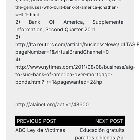
the-geniuses-who-built-bank-of-america-jonathan-
weil-1-.html
2) Bank Of America, Supplemental
Information, Second Quarter 2011
3)
http://lta.reuters.com/article/businessNews/idLTAS
pageNumber=1&virtualBrandChannel=0
4)
http://www.nytimes.com/2011/08/08/business/aig-
to-sue-bank-of-america-over-mortgage-
bonds.html?_r=1&pagewanted=2&hp
http://alainet.org/active/48600
Navegación
de
entradas
ABC Ley de Víctimas
Educación gratuita
para los chilenos ¡Ya!