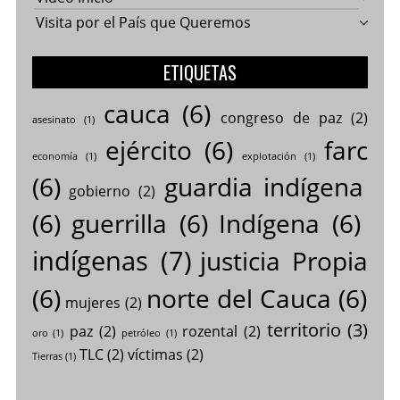
Visita por el País que Queremos
ETIQUETAS
cauca
(6)
congreso de paz
(2)
asesinato
(1)
ejército
(6)
farc
economía
(1)
explotación
(1)
(6)
guardia indígena
gobierno
(2)
(6)
guerrilla
(6)
Indígena
(6)
indígenas
(7)
justicia Propia
(6)
norte del Cauca
(6)
mujeres
(2)
territorio
(3)
paz
(2)
rozental
(2)
oro
(1)
petróleo
(1)
TLC
(2)
víctimas
(2)
Tierras
(1)