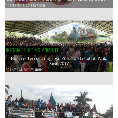
PD
FEBRERO 2, 2017
BY
ADMIN
NOTICIA DE ÚLTIMO MOMENTO
Hacía el Tercer Congreso Zonal de la Cxhab Wala
Kiwe 2017
PD
ENERO 31, 2017
BY
ADMIN