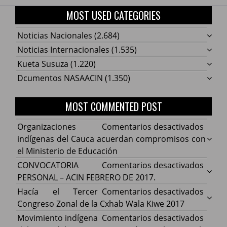
MOST USED CATEGORIES
Noticias Nacionales
(2.684)
Noticias Internacionales
(1.535)
Kueta Susuza
(1.220)
Dcumentos NASAACIN
(1.350)
MOST COMMENTED POST
en
Organizaciones
Comentarios desactivados
Organ
indígenas del Cauca acuerdan compromisos con
indíg
el Ministerio de Educación
del
en
CONVOCATORIA
Comentarios desactivados
Cauca
CONV
PERSONAL – ACIN FEBRERO DE 2017.
acuer
PERS
en
Hacía el Tercer
Comentarios desactivados
comp
–
Hacía
Congreso Zonal de la Cxhab Wala Kiwe 2017
con
ACIN
el
en
Movimiento indígena
Comentarios desactivados
el
FEBR