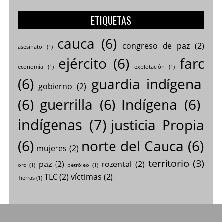
ETIQUETAS
cauca
(6)
congreso de paz
(2)
asesinato
(1)
ejército
(6)
farc
economía
(1)
explotación
(1)
(6)
guardia indígena
gobierno
(2)
(6)
guerrilla
(6)
Indígena
(6)
indígenas
(7)
justicia Propia
(6)
norte del Cauca
(6)
mujeres
(2)
territorio
(3)
paz
(2)
rozental
(2)
oro
(1)
petróleo
(1)
TLC
(2)
víctimas
(2)
Tierras
(1)