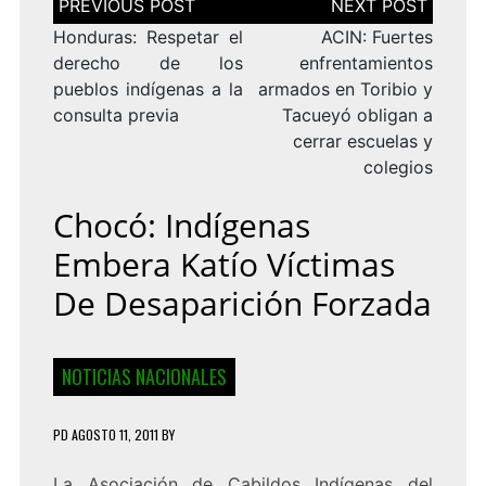
de
entradas
Honduras: Respetar el
ACIN: Fuertes
derecho de los
enfrentamientos
pueblos indígenas a la
armados en Toribio y
consulta previa
Tacueyó obligan a
cerrar escuelas y
colegios
Chocó: Indígenas
Embera Katío Víctimas
De Desaparición Forzada
NOTICIAS NACIONALES
PD
AGOSTO 11, 2011
BY
La Asociación de Cabildos Indígenas del