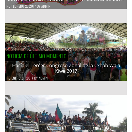
PD
FEBRERO 2, 2017
BY
ADMIN
NOTICIA DE ÚLTIMO MOMENTO
Hacía el Tercer Congreso Zonal de la Cxhab Wala
Kiwe 2017
PD
ENERO 31, 2017
BY
ADMIN