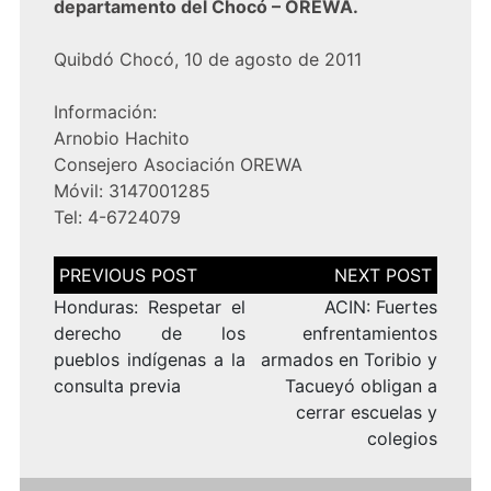
departamento del Chocó – OREWA.
Quibdó Chocó, 10 de agosto de 2011
Información:
Arnobio Hachito
Consejero Asociación OREWA
Móvil: 3147001285
Tel: 4-6724079
Navegación
de
entradas
Honduras: Respetar el
ACIN: Fuertes
derecho de los
enfrentamientos
pueblos indígenas a la
armados en Toribio y
consulta previa
Tacueyó obligan a
cerrar escuelas y
colegios