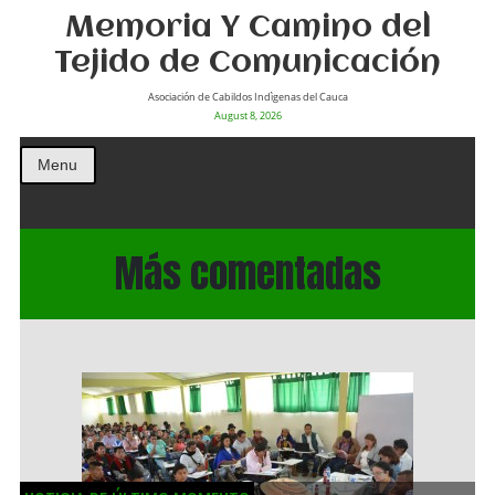
Memoria Y Camino del
Tejido de Comunicación
Asociación de Cabildos Indìgenas del Cauca
August 8, 2026
Menu
Más comentadas