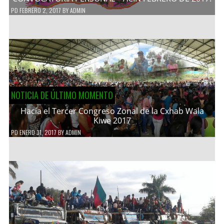
PD
FEBRERO 2, 2017
BY
ADMIN
NOTICIA DE ÚLTIMO MOMENTO
Hacía el Tercer Congreso Zonal de la Cxhab Wala
Kiwe 2017
PD
ENERO 31, 2017
BY
ADMIN