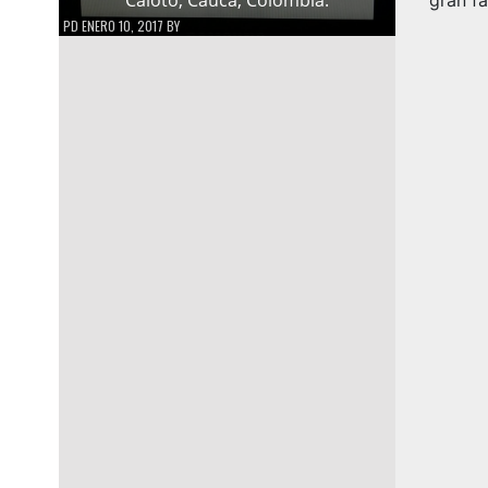
PD
ENERO 10, 2017
BY