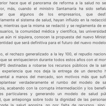
erior hace que el panorama de reforma a la salud no s
dor, más, cuando el ministro Santamaría ha sido seña
ciar que algunos de los empresarios, que desfa
riamente el sistema de salud, hayan influido en la redacci
a; mientras que la misma se redactó y se reglamenta de e
suarios, la comunidad médica y científica, las universida
que aún ni siquiera, conocen la propuesta del nuevo Minist
entidad que será definitiva para el futuro del nuevo modelo
o, el rechazo generalizado a la ley 100, el repudio nacion
 que se enriquecieron durante todos estos años con el mon
IPS destinadas a robarse los recursos públicos de la sal
a experiencia que nos deja la entrega de un derecho
ental a manos del mercado, son motivos más que sufi
eplantear verdaderamente el rumbo del modelo de s
ia, acabando con la corrupta intermediación y los benefi
ses particulares y generando un modelo de salud pú
al, que anteponga sobre todo la dignidad de las persona
onde la salud agoniza, no por falta de recursos, sino