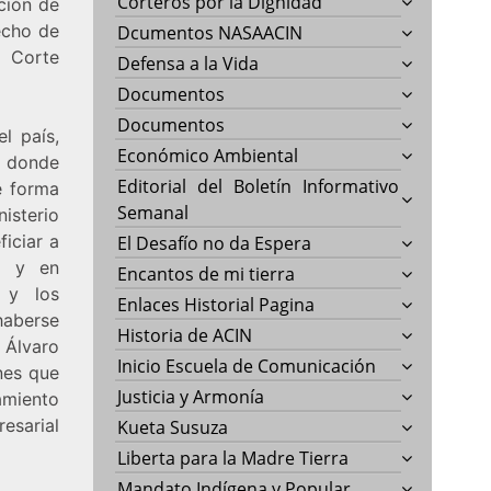
Corteros por la Dignidad
cción de
recho de
Dcumentos NASAACIN
a Corte
Defensa a la Vida
Documentos
Documentos
l país,
Económico Ambiental
a donde
Editorial del Boletín Informativo
e forma
Semanal
nisterio
iciar a
El Desafío no da Espera
a y en
Encantos de mi tierra
 y los
Enlaces Historial Pagina
haberse
Historia de ACIN
 Álvaro
Inicio Escuela de Comunicación
nes que
Justicia y Armonía
amiento
esarial
Kueta Susuza
Liberta para la Madre Tierra
Mandato Indígena y Popular