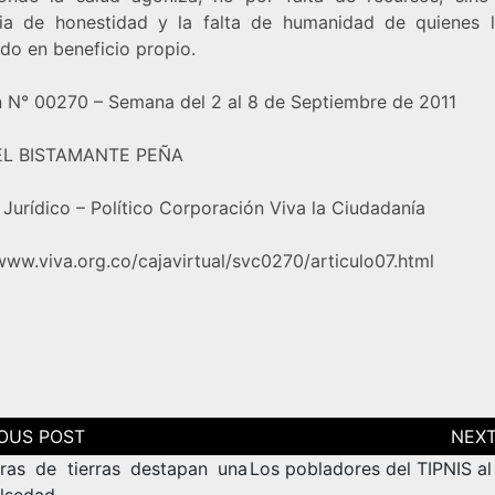
ia de honestidad y la falta de humanidad de quienes 
do en beneficio propio.
n N° 00270 – Semana del 2 al 8 de Septiembre de 2011
EL BISTAMANTE PEÑA
Jurídico – Político Corporación Viva la Ciudadanía
www.viva.org.co/cajavirtual/svc0270/articulo07.html
ción
as
fras de tierras destapan una
Los pobladores del TIPNIS a
alsedad