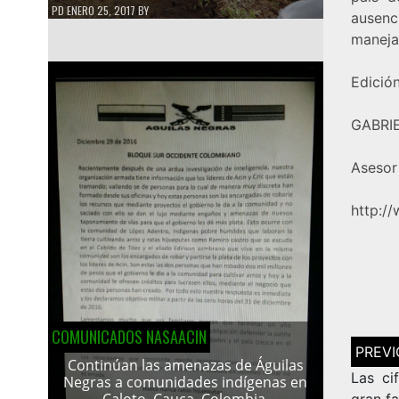
PD
ENERO 25, 2017
BY
ausenc
maneja
Edició
GABRI
Asesor 
http://
COMUNICADOS NASAACIN
Navega
de
Continúan las amenazas de Águilas
entrad
Las ci
Negras a comunidades indígenas en
Caloto, Cauca, Colombia.
gran f