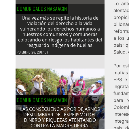
Lo ant
COMUNICADOS NASAACIN
alenta
propi
Una vez más se repite la historia de
violación del derecho a la vida
billona
vulnerando los derechos humanos a
reform
nuestros comuneros y comuneras
a los u
colocando en riesgo los habitantes del
resguardo indígena de huellas.
país; 
Salud, 
PD
ENERO 26, 2017
BY
Por est
mafias
EPS e 
ingrat
fundam
COMUNICADOS NASAACIN
para r
Colomb
LAS CONSECUENCIAS POR DEJARNOS
intere
DESLUMBRAR DEL ESPEJISMO DEL
DINERO Y RIQUEZAS ATENTANDO
integr
CONTRA LA MADRE TIERRA.
país d