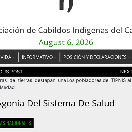
n
ciación de Cabildos Indìgenas del C
August 6, 2026
 VIDA
INFORMATIVO
POSICIÓN Y DECLARACIONES
ción
as
fras de tierras destapan una
Los pobladores del TIPNIS a
alsedad
Agonía Del Sistema De Salud
IAS NACIONALES