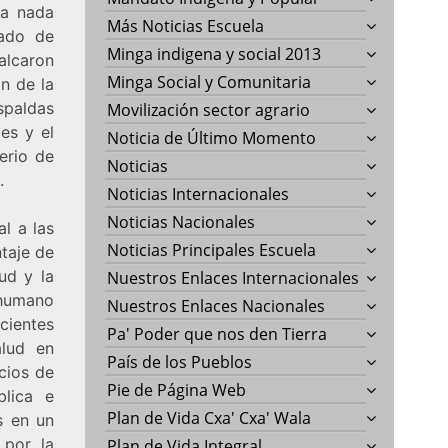
ea nada
Más Noticias Escuela
lado de
Minga indigena y social 2013
lcaron
Minga Social y Comunitaria
ón de la
spaldas
Movilización sector agrario
des y el
Noticia de Último Momento
erio de
Noticias
.
Noticias Internacionales
Noticias Nacionales
al a las
Noticias Principales Escuela
taje de
ud y la
Nuestros Enlaces Internacionales
 humano
Nuestros Enlaces Nacionales
cientes
Pa' Poder que nos den Tierra
alud en
País de los Pueblos
cios de
Pie de Página Web
blica e
Plan de Vida Cxa' Cxa' Wala
s en un
 por la
Plan de Vida Integral