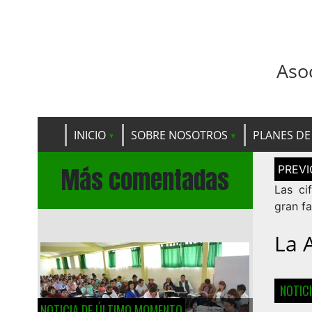
Aso
INICIO
SOBRE NOSOTROS
PLANES DE
Navega
Más comentadas
de
entrad
Las ci
gran f
La 
NOTIC
NOTICIA DE ÚLTIMO MOMENTO