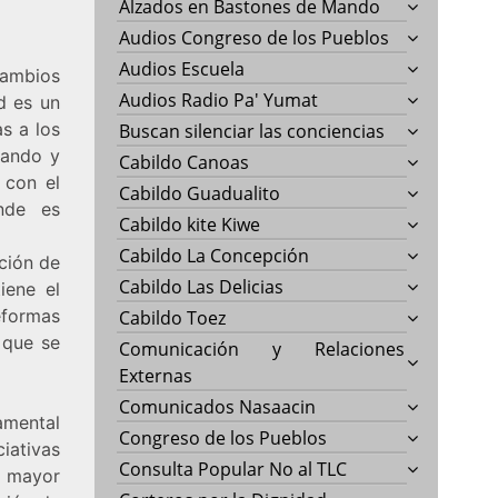
Alzados en Bastones de Mando
Audios Congreso de los Pueblos
Audios Escuela
cambios
Audios Radio Pa' Yumat
d es un
s a los
Buscan silenciar las conciencias
sando y
Cabildo Canoas
 con el
Cabildo Guadualito
nde es
Cabildo kite Kiwe
Cabildo La Concepción
ción de
Cabildo Las Delicias
iene el
eformas
Cabildo Toez
 que se
Comunicación y Relaciones
Externas
Comunicados Nasaacin
damental
Congreso de los Pueblos
ciativas
Consulta Popular No al TLC
n mayor