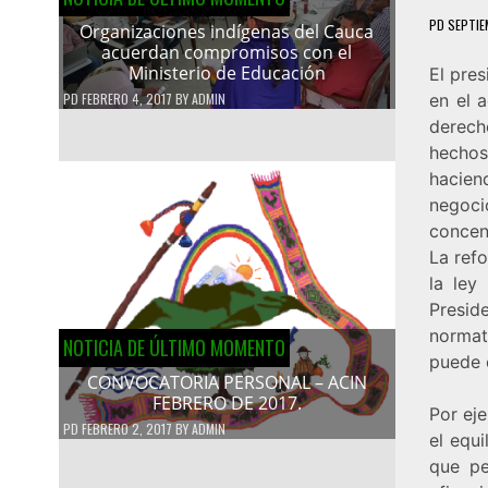
PD
SEPTIE
Organizaciones indígenas del Cauca
acuerdan compromisos con el
Ministerio de Educación
El pre
PD
FEBRERO 4, 2017
BY
ADMIN
en el 
derech
hechos
hacien
negoc
concen
La ref
la ley
Presid
normat
NOTICIA DE ÚLTIMO MOMENTO
puede 
CONVOCATORIA PERSONAL – ACIN
FEBRERO DE 2017.
Por eje
PD
FEBRERO 2, 2017
BY
ADMIN
el equi
que pe