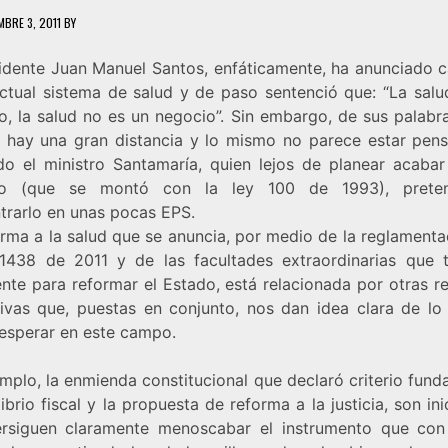
MBRE 3, 2011
BY
sidente Juan Manuel Santos, enfáticamente, ha anunciado 
actual sistema de salud y de paso sentenció que: “La salu
o, la salud no es un negocio”. Sin embargo, de sus palabra
 hay una gran distancia y lo mismo no parece estar pen
do el ministro Santamaría, quien lejos de planear acabar
io (que se montó con la ley 100 de 1993), prete
trarlo en unas pocas EPS.
orma a la salud que se anuncia, por medio de la reglamenta
 1438 de 2011 y de las facultades extraordinarias que t
ente para reformar el Estado, está relacionada por otras r
ivas que, puestas en conjunto, nos dan idea clara de lo
esperar en este campo.
mplo, la enmienda constitucional que declaró criterio fun
librio fiscal y la propuesta de reforma a la justicia, son ini
rsiguen claramente menoscabar el instrumento que co