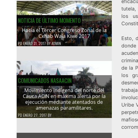
eficaci
tutela,
los us
NOTICIA DE ÚLTIMO MOMENTO
Constit
Hacía el Tercer Congreso Zonal de la
Cxhab Wala Kiwe 2017
Esto, 
PD
ENERO 31, 2017
BY
ADMIN
donde 
acuden
crimina
de la 
los g
COMUNICADOS NASAACIN
desme
trabaj
Movimiento indígena del norte del
Cauca ACIN en máxima alerta por la
involu
ejecución mediante atentados de
Uribe 
amenazas paramilitares.
perpet
PD
ENERO 27, 2017
BY
mafios
corrom