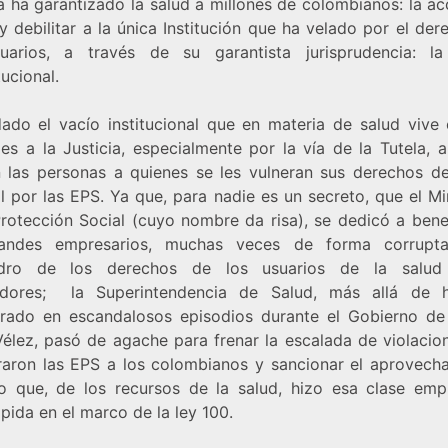
a ha garantizado la salud a millones de colombianos: la a
 y debilitar a la única Institución que ha velado por el de
uarios, a través de su garantista jurisprudencia: l
ucional.
dado el vacío institucional que en materia de salud vive e
es a la Justicia, especialmente por la vía de la Tutela, 
 las personas a quienes se les vulneran sus derechos d
l por las EPS. Ya que, para nadie es un secreto, que el Mi
Protección Social (cuyo nombre da risa), se dedicó a benef
randes empresarios, muchas veces de forma corrupt
dro de los derechos de los usuarios de la salud
adores; la Superintendencia de Salud, más allá de 
crado en escandalosos episodios durante el Gobierno de
Vélez, pasó de agache para frenar la escalada de violacio
raron las EPS a los colombianos y sancionar el aprovech
o que, de los recursos de la salud, hizo esa clase empr
pida en el marco de la ley 100.