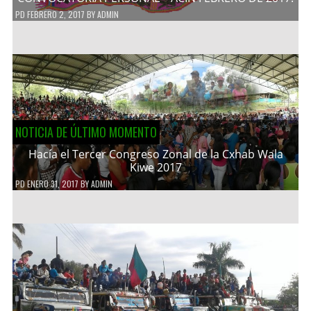
PD
FEBRERO 2, 2017
BY
ADMIN
NOTICIA DE ÚLTIMO MOMENTO
Hacía el Tercer Congreso Zonal de la Cxhab Wala
Kiwe 2017
PD
ENERO 31, 2017
BY
ADMIN