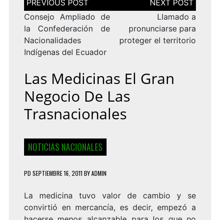
de
entradas
Consejo Ampliado de
Llamado a
la Confederación de
pronunciarse para
Nacionalidades
proteger el territorio
Indígenas del Ecuador
Las Medicinas El Gran
Negocio De Las
Trasnacionales
NOTICIAS NACIONALES
PD
SEPTIEMBRE 16, 2011
BY
ADMIN
La medicina tuvo valor de cambio y se
convirtió en mercancía, es decir, empezó a
hacerse menos alcanzable para los que no