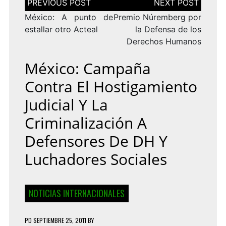
de
entradas
México: A punto de
Premio Núremberg por
estallar otro Acteal
la Defensa de los
Derechos Humanos
México: Campaña
Contra El Hostigamiento
Judicial Y La
Criminalización A
Defensores De DH Y
Luchadores Sociales
NOTICIAS INTERNACIONALES
PD
SEPTIEMBRE 25, 2011
BY