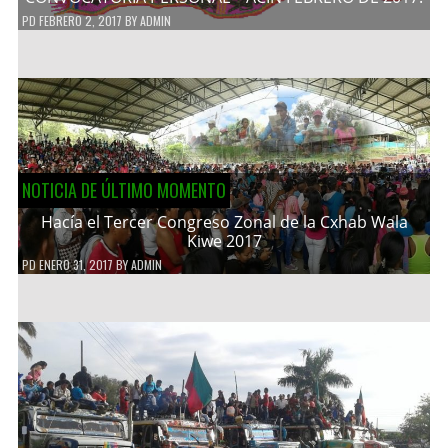
PD
FEBRERO 2, 2017
BY
ADMIN
NOTICIA DE ÚLTIMO MOMENTO
Hacía el Tercer Congreso Zonal de la Cxhab Wala
Kiwe 2017
PD
ENERO 31, 2017
BY
ADMIN