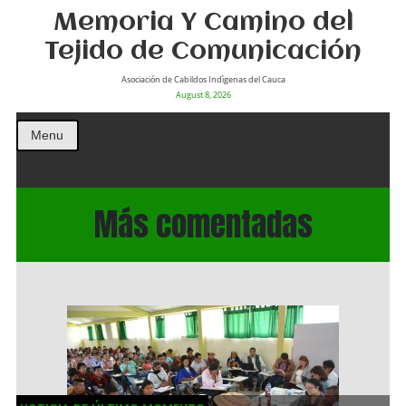
Memoria Y Camino del
Tejido de Comunicación
Asociación de Cabildos Indìgenas del Cauca
August 8, 2026
Menu
Más comentadas