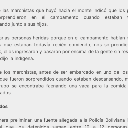
 las marchistas que huyó hacia el monte indicó que los p
orprendieron en el campamento cuando estaban t
ndo junto a sus hijos.
arias personas heridas porque en el campamento habían 
s que estaban todavía recién comiendo, nos sorprendie
s, ellos ingresaron y pasaron por encima de la gente sin re
 dijo la indígena.
e los marchistas, antes de ser embarcado en uno de los
 que fueron sorprendidos cuando estaban descansando, m
rupo se encontraba faenando una vaca para la comida
zados.
dos
ra preliminar, una fuente allegada a la Policía Boliviana
ol que los detenidos suman entre 10 a 12 personas,