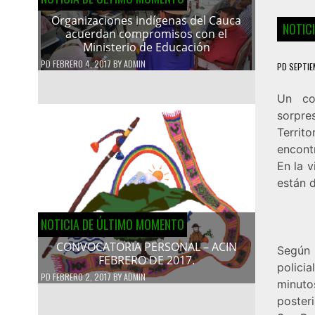
Organizaciones indígenas del Cauca
NOTIC
acuerdan compromisos con el
Ministerio de Educación
PD
FEBRERO 4, 2017
BY
ADMIN
PD
SEPTIE
Un co
sorpre
Territ
encont
En la v
están 
NOTICIA DE ÚLTIMO MOMENTO
CONVOCATORIA PERSONAL – ACIN
Según 
FEBRERO DE 2017.
polici
PD
FEBRERO 2, 2017
BY
ADMIN
minuto
poster