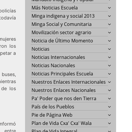
Más Noticias Escuela
olicías
Minga indigena y social 2013
odavía
Minga Social y Comunitaria
Movilización sector agrario
mujeres
Noticia de Último Momento
ron los
Noticias
spetar a
Noticias Internacionales
Noticias Nacionales
Noticias Principales Escuela
 buses,
ientras
Nuestros Enlaces Internacionales
 de los
Nuestros Enlaces Nacionales
Pa' Poder que nos den Tierra
País de los Pueblos
Pie de Página Web
Plan de Vida Cxa' Cxa' Wala
 informó
 entre
Plan de Vida Integral