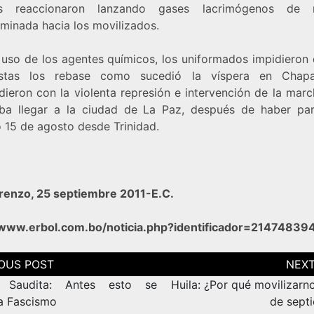
ías reaccionaron lanzando gases lacrimógenos de 
iminada hacia los movilizados.
 uso de los agentes químicos, los uniformados impidieron 
istas los rebase como sucedió la víspera en Chapa
dieron con la violenta represión e intervención de la marc
aba llegar a la ciudad de La Paz, después de haber par
 15 de agosto desde Trinidad.
renzo, 25 septiembre 2011-E.C.
/www.erbol.com.bo/noticia.php?identificador=2147483
ción
as
 Saudita: Antes esto se
Huila: ¿Por qué movilizarn
a Fascismo
de sept