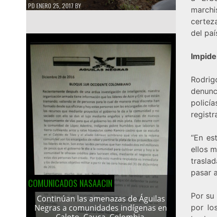
PD
ENERO 25, 2017
BY
marchi
certeza
del paí
Impide
Rodrig
denunc
policí
registr
“En es
ellos m
trasla
pasar a
COMUNICADOS NASAACIN
Por su 
Continúan las amenazas de Águilas
por lo
Negras a comunidades indígenas en
Caloto, Cauca, Colombia.