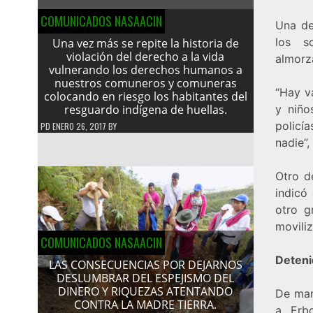
COMUNICADOS NASAACIN
Una de
los s
Una vez más se repite la historia de
violación del derecho a la vida
almorza
vulnerando los derechos humanos a
nuestros comuneros y comuneras
“Hay v
colocando en riesgo los habitantes del
resguardo indígena de huellas.
y niño
policía
PD
ENERO 26, 2017
BY
nadie”,
Otro d
indicó
otro g
movili
COMUNICADOS NASAACIN
Deteni
LAS CONSECUENCIAS POR DEJARNOS
DESLUMBRAR DEL ESPEJISMO DEL
DINERO Y RIQUEZAS ATENTANDO
De mane
CONTRA LA MADRE TIERRA.
a Erb