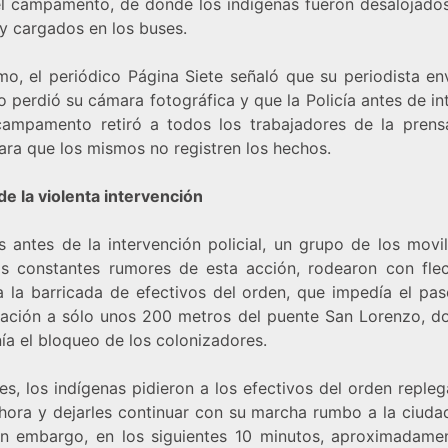
el campamento, de donde los indígenas fueron desalojados
 y cargados en los buses.
mo, el periódico Página Siete señaló que su periodista en
perdió su cámara fotográfica y que la Policía antes de in
campamento retiró a todos los trabajadores de la prens
ara que los mismos no registren los hechos.
de la violenta intervención
s antes de la intervención policial, un grupo de los movil
os constantes rumores de esta acción, rodearon con fle
 la barricada de efectivos del orden, que impedía el pas
zación a sólo unos 200 metros del puente San Lorenzo, d
ía el bloqueo de los colonizadores.
s, los indígenas pidieron a los efectivos del orden reple
hora y dejarles continuar con su marcha rumbo a la ciuda
in embargo, en los siguientes 10 minutos, aproximadamen