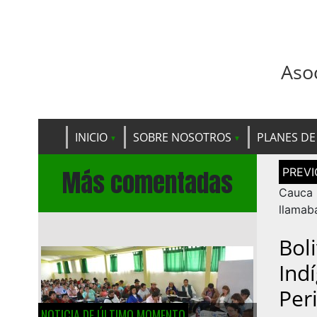
Aso
INICIO
SOBRE NOSOTROS
PLANES DE
Navega
Más comentadas
de
entrad
Cauca
llamab
Bol
Ind
Per
NOTICIA DE ÚLTIMO MOMENTO