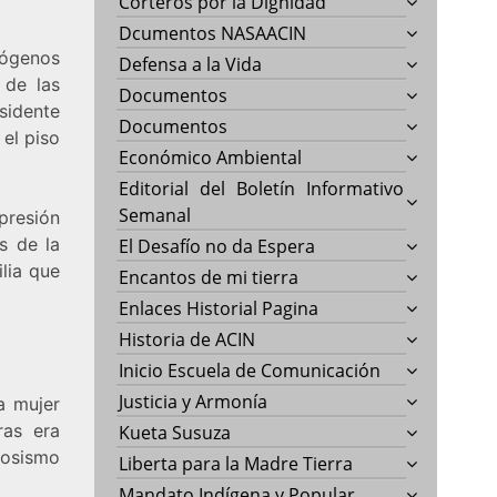
Corteros por la Dignidad
Dcumentos NASAACIN
mógenos
Defensa a la Vida
 de las
Documentos
sidente
Documentos
 el piso
Económico Ambiental
Editorial del Boletín Informativo
Semanal
presión
as de la
El Desafío no da Espera
lia que
Encantos de mi tierra
Enlaces Historial Pagina
Historia de ACIN
Inicio Escuela de Comunicación
Justicia y Armonía
a mujer
ras era
Kueta Susuza
iosismo
Liberta para la Madre Tierra
Mandato Indígena y Popular