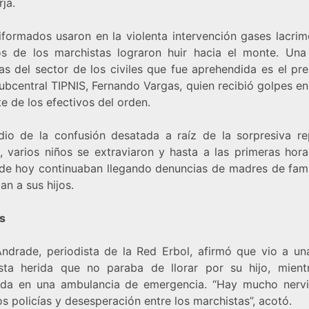
ja.
iformados usaron en la violenta intervención gases lacri
os de los marchistas lograron huir hacia el monte. Una
as del sector de los civiles que fue aprehendida es el pre
ubcentral TIPNIS, Fernando Vargas, quien recibió golpes en
e de los efectivos del orden.
io de la confusión desatada a raíz de la sorpresiva re
l, varios niños se extraviaron y hasta a las primeras hor
de hoy continuaban llegando denuncias de madres de fami
n a sus hijos.
s
ndrade, periodista de la Red Erbol, afirmó que vio a un
sta herida que no paraba de llorar por su hijo, mient
da en una ambulancia de emergencia. “Hay mucho nerv
os policías y desesperación entre los marchistas”, acotó.