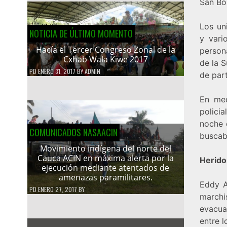
San Bor
Los un
NOTICIA DE ÚLTIMO MOMENTO
y vari
Hacía el Tercer Congreso Zonal de la
person
Cxhab Wala Kiwe 2017
de la S
PD
ENERO 31, 2017
BY
ADMIN
de part
En med
policia
noche 
COMUNICADOS NASAACIN
buscaba
Movimiento indígena del norte del
Cauca ACIN en máxima alerta por la
Herido
ejecución mediante atentados de
amenazas paramilitares.
Eddy A
PD
ENERO 27, 2017
BY
marchi
evacua
entre l