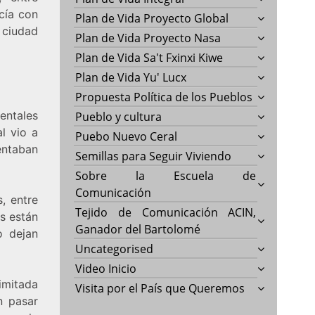
cía con
Plan de Vida Proyecto Global
a ciudad
Plan de Vida Proyecto Nasa
Plan de Vida Sa't Fxinxi Kiwe
Plan de Vida Yu' Lucx
Propuesta Política de los Pueblos
entales
Pueblo y cultura
l vio a
Puebo Nuevo Ceral
entaban
Semillas para Seguir Viviendo
Sobre la Escuela de
Comunicación
, entre
Tejido de Comunicación ACIN,
os están
Ganador del Bartolomé
o dejan
Uncategorised
Video Inicio
limitada
Visita por el País que Queremos
n pasar