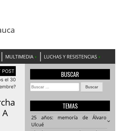
auca
MULTIMEDIA
LUCHAS Y RESISTENCIAS
BUSCAR
os el 30
Buscar:
iembre?
rcha
TEMAS
 A
25 años: memoría de Álvaro
Ulcué