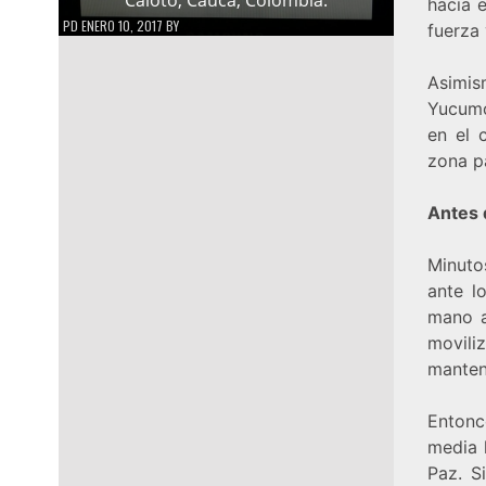
hacia 
PD
ENERO 10, 2017
BY
fuerza
Asimis
Yucumo 
en el 
zona p
Antes 
Minuto
ante l
mano a
movili
manten
Entonce
media 
Paz. S