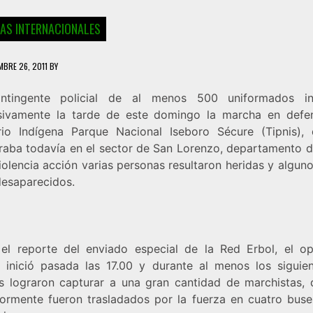
IAS INTERNACIONALES
MBRE 26, 2011
BY
ntingente policial de al menos 500 uniformados int
sivamente la tarde de este domingo la marcha en defe
orio Indígena Parque Nacional Iseboro Sécure (Tipnis),
raba todavía en el sector de San Lorenzo, departamento de
iolencia acción varias personas resultaron heridas y algun
desaparecidos.
el reporte del enviado especial de la Red Erbol, el op
al inició pasada las 17.00 y durante al menos los siguie
s lograron capturar a una gran cantidad de marchistas, 
iormente fueron trasladados por la fuerza en cuatro buse