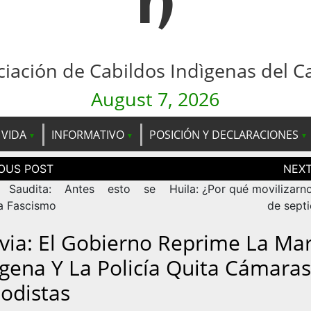
n
ciación de Cabildos Indìgenas del C
August 7, 2026
 VIDA
INFORMATIVO
POSICIÓN Y DECLARACIONES
ción
as
 Saudita: Antes esto se
Huila: ¿Por qué movilizarn
a Fascismo
de sept
ivia: El Gobierno Reprime La Ma
ígena Y La Policía Quita Cámaras
iodistas