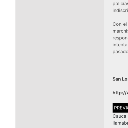
polic
indiscr
Con el
march
respon
intent
pasado
San Lo
http:/
Navega
de
entrad
Cauca
llamab