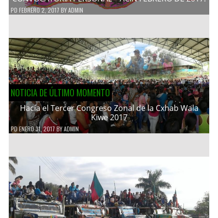
PD
FEBRERO 2, 2017
BY
ADMIN
NOTICIA DE ÚLTIMO MOMENTO
Hacía el Tercer Congreso Zonal de la Cxhab Wala
Kiwe 2017
PD
ENERO 31, 2017
BY
ADMIN