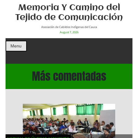
Memoria Y Camino del
Tejido de Comunicación
Asociación de Cabildos Indìgenas del Cauca
August 7, 2026
Menu
Más comentadas