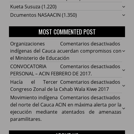
Kueta Susuza
(1.220)
Dcumentos NASAACIN
(1.350)
MOST COMMENTED POST
en
Organizaciones
Comentarios desactivados
Organ
indígenas del Cauca acuerdan compromisos con
indíg
el Ministerio de Educación
del
en
CONVOCATORIA
Comentarios desactivados
Cauca
CONV
PERSONAL – ACIN FEBRERO DE 2017.
acuer
PERS
en
Hacía el Tercer
Comentarios desactivados
comp
–
Hacía
Congreso Zonal de la Cxhab Wala Kiwe 2017
con
ACIN
el
en
Movimiento indígena
Comentarios desactivados
el
FEBR
Terce
Movim
del norte del Cauca ACIN en máxima alerta por la
Minist
DE
Congr
indíg
ejecución mediante atentados de amenazas
de
2017.
Zonal
del
paramilitares.
Educa
de
norte
la
del