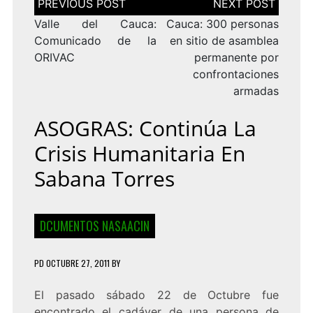
de
entradas
Valle del Cauca:
Cauca: 300 personas
Comunicado de la
en sitio de asamblea
ORIVAC
permanente por
confrontaciones
armadas
ASOGRAS: Continúa La
Crisis Humanitaria En
Sabana Torres
DCUMENTOS NASAACIN
PD
OCTUBRE 27, 2011
BY
El pasado sábado 22 de Octubre fue
encontrado el cadáver de una persona de