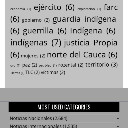
ejército
(6)
farc
economía
(1)
explotación
(1)
(6)
guardia indígena
gobierno
(2)
(6)
guerrilla
(6)
Indígena
(6)
indígenas
(7)
justicia Propia
(6)
norte del Cauca
(6)
mujeres
(2)
territorio
(3)
paz
(2)
rozental
(2)
oro
(1)
petróleo
(1)
TLC
(2)
víctimas
(2)
Tierras
(1)
MOST USED CATEGORIES
Noticias Nacionales
(2.684)
Noticias Internacionales
(1.535)