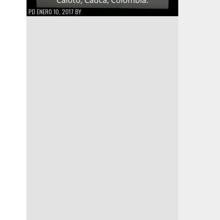
PD
ENERO 10, 2017
BY