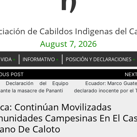
n
ciación de Cabildos Indìgenas del C
August 7, 2026
 VIDA
INFORMATIVO
POSICIÓN Y DECLARACIONES
ción
as
a: Declaración del Equipo
Ecuador: Marco Guate
 ante la masacre de Pananti
declarado inocente por el 
ca: Continúan Movilizadas
unidades Campesinas En El Ca
ano De Caloto