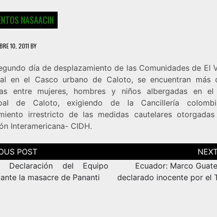
NTOS NASAACIN
BRE 10, 2011
BY
segundo día de desplazamiento de las Comunidades de El V
al en el Casco urbano de Caloto, se encuentran más
as entre mujeres, hombres y niños albergadas en el
pal de Caloto, exigiendo de la Cancillería colomb
miento irrestricto de las medidas cautelares otorgadas
ón Interamericana- CIDH.
ción
as
a: Declaración del Equipo
Ecuador: Marco Guate
 ante la masacre de Pananti
declarado inocente por el 