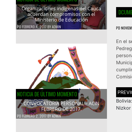
Organizaciones indígenas del Cauca
DCUME
acuerdan compromisos con el
Ministerio de Educación
PD
FEBRERO 4, 2017
BY
ADMIN
PD
NOVIEM
En el 
Pedreg
person
Munici
cumpli
Comisi
Navega
NOTICIA DE ÚLTIMO MOMENTO
de
entrad
Bolivi
CONVOCATORIA PERSONAL – ACIN
Nizkor
FEBRERO DE 2017.
PD
FEBRERO 2, 2017
BY
ADMIN