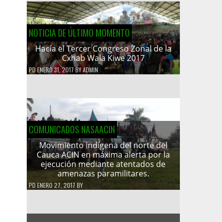
NOTICIA DE ÚLTIMO MOMENTO
Hacía el Tercer Congreso Zonal de la
Cxhab Wala Kiwe 2017
PD
ENERO 31, 2017
BY
ADMIN
COMUNICADOS NASAACIN
Movimiento indígena del norte del
Cauca ACIN en máxima alerta por la
ejecución mediante atentados de
amenazas paramilitares.
PD
ENERO 27, 2017
BY