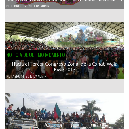
PD
FEBRERO 2, 2017
BY
ADMIN
NOTICIA DE ÚLTIMO MOMENTO
Hacía el Tercer Congreso Zonal de la Cxhab Wala
Kiwe 2017
PD
ENERO 31, 2017
BY
ADMIN