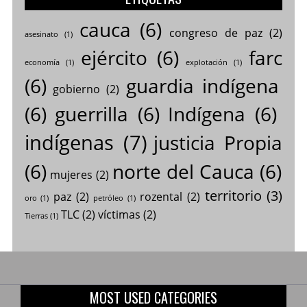
cauca
(6)
congreso de paz
(2)
asesinato
(1)
ejército
(6)
farc
economía
(1)
explotación
(1)
(6)
guardia indígena
gobierno
(2)
(6)
guerrilla
(6)
Indígena
(6)
indígenas
(7)
justicia Propia
(6)
norte del Cauca
(6)
mujeres
(2)
territorio
(3)
paz
(2)
rozental
(2)
oro
(1)
petróleo
(1)
TLC
(2)
víctimas
(2)
Tierras
(1)
MOST USED CATEGORIES