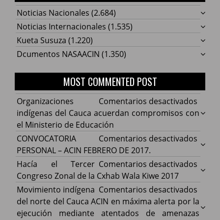
Noticias Nacionales
(2.684)
Noticias Internacionales
(1.535)
Kueta Susuza
(1.220)
Dcumentos NASAACIN
(1.350)
MOST COMMENTED POST
en
Organizaciones
Comentarios desactivados
Organ
indígenas del Cauca acuerdan compromisos con
indíg
el Ministerio de Educación
del
en
CONVOCATORIA
Comentarios desactivados
Cauca
CONV
PERSONAL – ACIN FEBRERO DE 2017.
acuer
PERS
en
Hacía el Tercer
Comentarios desactivados
comp
–
Hacía
Congreso Zonal de la Cxhab Wala Kiwe 2017
con
ACIN
el
en
Movimiento indígena
Comentarios desactivados
el
FEBR
Terce
Movim
del norte del Cauca ACIN en máxima alerta por la
Minist
DE
Congr
indíg
ejecución mediante atentados de amenazas
de