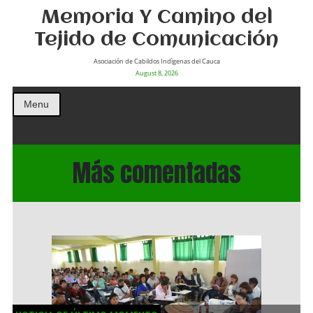
Memoria Y Camino del
Tejido de Comunicación
Asociación de Cabildos Indìgenas del Cauca
August 8, 2026
Menu
Más comentadas