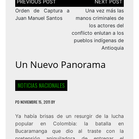
de
entradas
Orden de Captura a
Una vez más las
Juan Manuel Santos
manos criminales de
los actores del
conflicto enlutan a los
pueblos indígenas de
Antioquia
Un Nuevo Panorama
NOTICIAS NACIONALES
PD
NOVIEMBRE 15, 2011
BY
Ya había brisas de un resurgir de la lucha
popular en Colombia: la batalla en
Bucaramanga que dio al traste con la
pretensión aniquiladora de entregar el