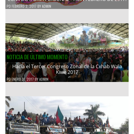
PD
FEBRERO 2, 2017
BY
ADMIN
NOTICIA DE ÚLTIMO MOMENTO
Hacía el Tercer Congreso Zonal de la Cxhab Wala
Kiwe 2017
PD
ENERO 31, 2017
BY
ADMIN