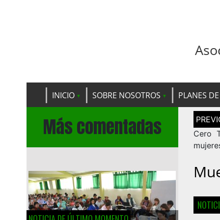
Aso
INICIO
SOBRE NOSOTROS
PLANES DE
Navega
Más comentadas
de
entrad
Cero T
mujere
Mue
NOTIC
NOTICIA DE ÚLTIMO MOMENTO