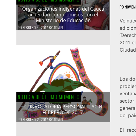
PD
NOVIEM
Organizaciones indígenas del Cauca
acuerdan compromisos con el
Ministerio de Educación
Veintic
PD
FEBRERO 4, 2017
BY
ADMIN
edició
‘Derech
2011 en
Ciudad 
Los do
proble
ventan
NOTICIA DE ÚLTIMO MOMENTO
sector 
CONVOCATORIA PERSONAL – ACIN
genera
FEBRERO DE 2017.
del paí
PD
FEBRERO 2, 2017
BY
ADMIN
El rec