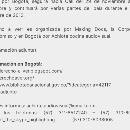
 por Bogotá, seguirá hacia Cali del 29 de noviembre 
bre y continuará por varías partes del país durante el
re de 2012.
cho a ver” es organizada por
Making Docs
, la
Corpo
omiso
y en Bogotá por
Achiote cocina audiovisual.
amación adjunta).
mación en Bogotá:
/derecho-a-ver.blogspot.com/
rechoaver.org/
/www.bibliotecanacional.gov.co/?idcategoria=42117
 adjunto
s informes: achiote.audiovisual@gmail.com
los teléfonos: (57) 311-8517240 – (57) 310-6
_of_the_skype_highlighting (57) 310-6038005