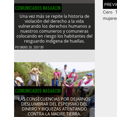
Navega
COMUNICADOS NASAACIN
de
entrad
Cero T
Una vez más se repite la historia de
mujere
violación del derecho a la vida
vulnerando los derechos humanos a
nuestros comuneros y comuneras
colocando en riesgo los habitantes del
resguardo indígena de huellas.
PD
ENERO 26, 2017
BY
COMUNICADOS NASAACIN
LAS CONSECUENCIAS POR DEJARNOS
DESLUMBRAR DEL ESPEJISMO DEL
DINERO Y RIQUEZAS ATENTANDO
CONTRA LA MADRE TIERRA.