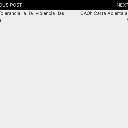
ción
as
olerancia a la violencia las
CAOI: Carta Abierta a
s