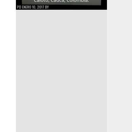
PD
ENERO 10, 2017
BY