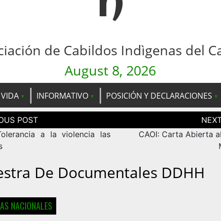
n
ciación de Cabildos Indìgenas del C
August 8, 2026
 VIDA
INFORMATIVO
POSICIÓN Y DECLARACIONES
ción
as
olerancia a la violencia las
CAOI: Carta Abierta a
s
stra De Documentales DDHH
IAS NACIONALES