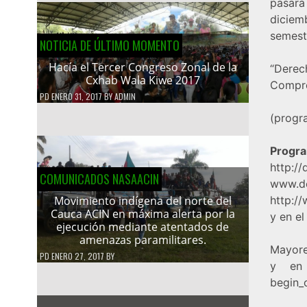
pasará
diciem
semest
NOTICIA DE ÚLTIMO MOMENTO
Hacía el Tercer Congreso Zonal de la
“Dere
Cxhab Wala Kiwe 2017
Compr
PD
ENERO 31, 2017
BY
ADMIN
(progr
Progra
http:/
COMUNICADOS NASAACIN
www.de
http:/
Movimiento indígena del norte del
Cauca ACIN en máxima alerta por la
y en el
ejecución mediante atentados de
amenazas paramilitares.
Mayore
PD
ENERO 27, 2017
BY
y en 
begin