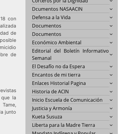
Corteros por la Dignidad
Dcumentos NASAACIN
Defensa a la Vida
 18 con
Documentos
ealizada
idad de
Documentos
posible
Económico Ambiental
micidio
Editorial del Boletín Informativo
ubre de
Semanal
El Desafío no da Espera
Encantos de mi tierra
Enlaces Historial Pagina
evistas
Historia de ACIN
 que la
Inicio Escuela de Comunicación
 Tame,
Justicia y Armonía
a junto
Kueta Susuza
Liberta para la Madre Tierra
Mandato Indígena y Popular