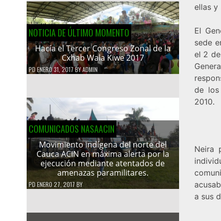
ellas 
El Gen
NOTICIA DE ÚLTIMO MOMENTO
sede en
Hacía el Tercer Congreso Zonal de la
el 2 d
Cxhab Wala Kiwe 2017
Genera
PD
ENERO 31, 2017
BY
ADMIN
respon
de los
2010.
COMUNICADOS NASAACIN
Movimiento indígena del norte del
Neira 
Cauca ACIN en máxima alerta por la
indivi
ejecución mediante atentados de
amenazas paramilitares.
comun
acusab
PD
ENERO 27, 2017
BY
a sus 