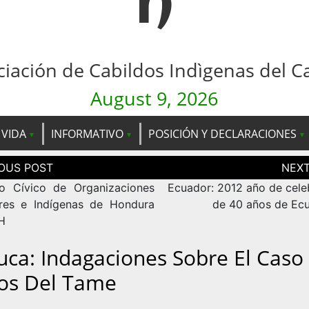
n
ciación de Cabildos Indìgenas del C
August 9, 2026
 VIDA
INFORMATIVO
POSICIÓN Y DECLARACIONES
ción
as
o Cívico de Organizaciones
Ecuador: 2012 año de cele
res e Indígenas de Hondura
de 40 años de Ecu
H
uca: Indagaciones Sobre El Caso
os Del Tame