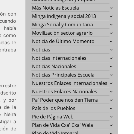
Más Noticias Escuela
ión con
Minga indigena y social 2013
 cuando
Minga Social y Comunitaria
e había
Movilización sector agrario
as como
Noticia de Último Momento
elas le
Noticias
ontraba
Noticias Internacionales
Noticias Nacionales
Noticias Principales Escuela
Nuestros Enlaces Internacionales
rrestre
Nuestros Enlaces Nacionales
dscrito
Pa' Poder que nos den Tierra
, y por
e de la
País de los Pueblos
o Neira
Pie de Página Web
stigar a
Plan de Vida Cxa' Cxa' Wala
ción de
Plan de Vida Integral