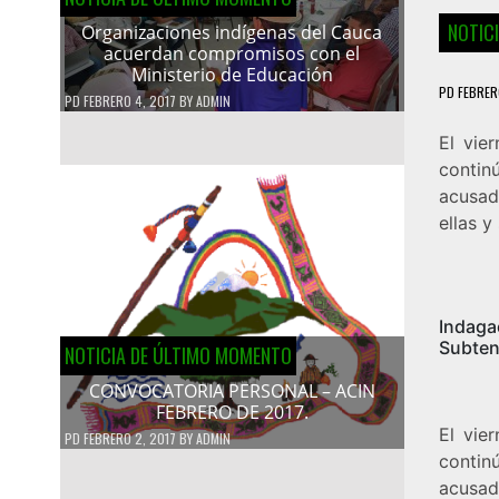
NOTIC
Organizaciones indígenas del Cauca
acuerdan compromisos con el
Ministerio de Educación
PD
FEBRER
PD
FEBRERO 4, 2017
BY
ADMIN
El vie
contin
acusad
ellas 
Indaga
Subten
NOTICIA DE ÚLTIMO MOMENTO
CONVOCATORIA PERSONAL – ACIN
FEBRERO DE 2017.
El vie
PD
FEBRERO 2, 2017
BY
ADMIN
contin
acusad