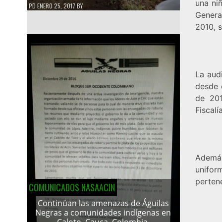
una ni
PD
ENERO 25, 2017
BY
Genera
2010, 
La audi
desde 
de 201
Fiscalía
Además
unifor
perten
COMUNICADOS NASAACIN
Continúan las amenazas de Águilas
Negras a comunidades indígenas en
Caloto, Cauca, Colombia.