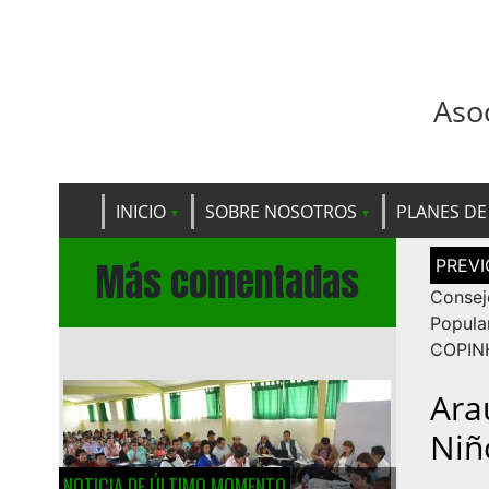
Aso
INICIO
SOBRE NOSOTROS
PLANES DE
Navega
Más comentadas
de
entrad
Consej
Popula
COPIN
Ara
Niñ
NOTICIA DE ÚLTIMO MOMENTO