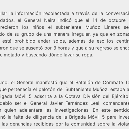
allar la información recolectada a través de la conversac
ldados, el General Neira indicó que el 14 de octubre
recieron los niños el subteniente Muñoz Linares s
do de su grupo de una manera irregular, ya que en zon
 está prohibido andar solos, además de eso los centin
aron que se ausentó por 3 horas y que a su regreso se enc
o, mojado y buscando dónde lavar su ropa.
smo, el General manifestó que el Batallón de Combate Te
 que pertenecía el pelotón del Subteniente Muñoz, estaba a
rigada Móvil 5 adscrita a la Octava División del Ejército
 debió ser el General Javier Fernández Leal, comandant
ón quien adelantara las investigaciones. En este sentid
nó la falta de diligencia de la Brigada Móvil 5 para inve
 las denuncias recibidas por la comunidad sobre la viola