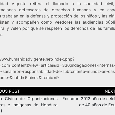
dad Vigente reitera el llamado a la sociedad civil
izaciones defensoras de derechos humanos y en espe
 trabajan en la defensa y protección de los niños y las ni
istan y acompañen como veedores las audiencias públ
oral y velen por que se respeten los derechos de las famili
s.
/www.humanidadvigente.net/index.php?
=com_content&view=article&id=336;indagaciones-internas-
to-senalaron-responsabilidad-de-subteniente-munoz-en-cas
tame-&catid=6;ninez&Itemid=9
ción
as
o Cívico de Organizaciones
Ecuador: 2012 año de cele
res e Indígenas de Hondura
de 40 años de Ecu
H