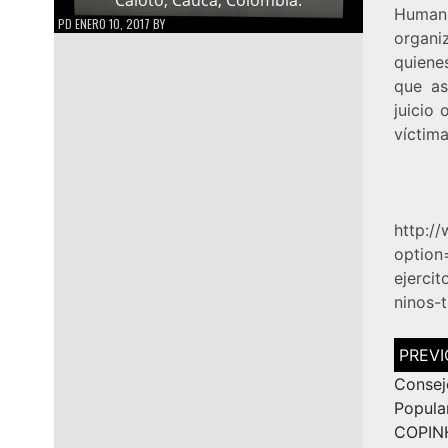
Humani
PD
ENERO 10, 2017
BY
organ
quienes
que as
juicio 
víctima
http:/
option
ejerci
ninos-
Navega
de
entrad
Consej
Popula
COPIN