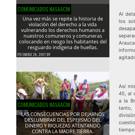
COMUNICADOS NASAACIN
Al det
Una vez más se repite la historia de
los so
violación del derecho a la vida
desapa
vulnerando los derechos humanos a
nuestros comuneros y comuneras
separa
colocando en riesgo los habitantes del
Arauca
resguardo indígena de huellas.
inform
PD
ENERO 26, 2017
BY
agitad
Así mi
45, al
a la B
COMUNICADOS NASAACIN
tanto,
LAS CONSECUENCIAS POR DEJARNOS
divisi
DESLUMBRAR DEL ESPEJISMO DEL
cuestio
DINERO Y RIQUEZAS ATENTANDO
tiempo
CONTRA LA MADRE TIERRA.