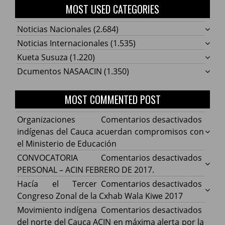
MOST USED CATEGORIES
Noticias Nacionales
(2.684)
Noticias Internacionales
(1.535)
Kueta Susuza
(1.220)
Dcumentos NASAACIN
(1.350)
MOST COMMENTED POST
en
Organizaciones
Comentarios desactivados
Organ
indígenas del Cauca acuerdan compromisos con
indíg
el Ministerio de Educación
del
en
CONVOCATORIA
Comentarios desactivados
Cauca
CONV
PERSONAL – ACIN FEBRERO DE 2017.
acuer
PERS
en
Hacía el Tercer
Comentarios desactivados
comp
–
Hacía
Congreso Zonal de la Cxhab Wala Kiwe 2017
con
ACIN
el
en
Movimiento indígena
Comentarios desactivados
el
FEBR
Terce
Movim
del norte del Cauca ACIN en máxima alerta por la