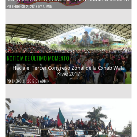
PD
FEBRERO 2, 2017
BY
ADMIN
NOTICIA DE ÚLTIMO MOMENTO
Hacía el Tercer Congreso Zonal de la Cxhab Wala
Kiwe 2017
PD
ENERO 31, 2017
BY
ADMIN