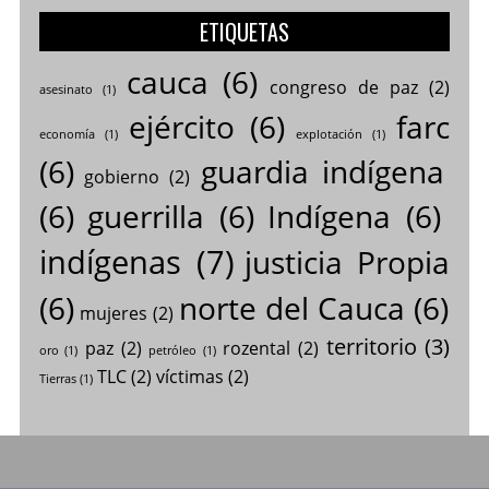
ETIQUETAS
cauca
(6)
congreso de paz
(2)
asesinato
(1)
ejército
(6)
farc
economía
(1)
explotación
(1)
(6)
guardia indígena
gobierno
(2)
(6)
guerrilla
(6)
Indígena
(6)
indígenas
(7)
justicia Propia
(6)
norte del Cauca
(6)
mujeres
(2)
territorio
(3)
paz
(2)
rozental
(2)
oro
(1)
petróleo
(1)
TLC
(2)
víctimas
(2)
Tierras
(1)