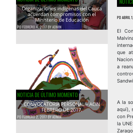
NOTIC
Organizaciones indígenas del Cauca
acuerdan compromisos con el
PD
ABRIL 1
Ministerio de Educación
PD
FEBRERO 4, 2017
BY
ADMIN
El Com
Malvin
intern
que at
Nacion
a rean
contro
Sandwi
NOTICIA DE ÚLTIMO MOMENTO
A la so
CONVOCATORIA PERSONAL – ACIN
aquí),
s
FEBRERO DE 2017.
con Pre
PD
FEBRERO 2, 2017
BY
ADMIN
la UNE
Zarago