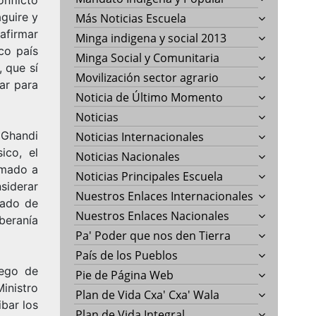
guire y
Más Noticias Escuela
 afirmar
Minga indigena y social 2013
co país
Minga Social y Comunitaria
, que sí
Movilización sector agrario
ar para
Noticia de Último Momento
Noticias
 Ghandi
Noticias Internacionales
ico, el
Noticias Nacionales
amado a
Noticias Principales Escuela
siderar
Nuestros Enlaces Internacionales
ñado de
Nuestros Enlaces Nacionales
oberanía
Pa' Poder que nos den Tierra
País de los Pueblos
uego de
Pie de Página Web
inistro
Plan de Vida Cxa' Cxa' Wala
bar los
Plan de Vida Integral