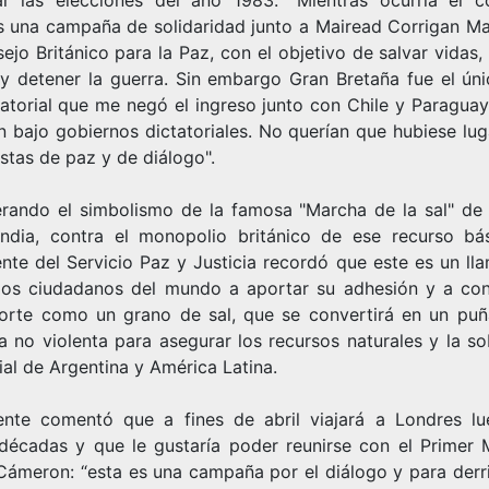
s una campaña de solidaridad junto a Mairead Corrigan Ma
ejo Británico para la Paz, con el objetivo de salvar vidas,
 y detener la guerra. Sin embargo Gran Bretaña fue el úni
atorial que me negó el ingreso junto con Chile y Paraguay
n bajo gobiernos dictatoriales. No querían que hubiese lug
stas de paz y de diálogo".
rando el simbolismo de la famosa "Marcha de la sal" de
India, contra el monopolio británico de ese recurso bás
ente del Servicio Paz y Justicia recordó que este es un ll
los ciudadanos del mundo a aportar su adhesión y a con
orte como un grano de sal, que se convertirá en un pu
a no violenta para asegurar los recursos naturales y la s
rial de Argentina y América Latina.
ente comentó que a fines de abril viajará a Londres l
 décadas y que le gustaría poder reunirse con el Primer M
Cámeron: “esta es una campaña por el diálogo y para derri