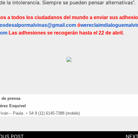
e la intolerancia. Siempre se pueden pensar alternativas”.
mos a todos los ciudadanos del mundo a enviar sus adhesi
osdesalpormalvinas@gmail.
com
ó
wereclaimdialoguemalv
com
Las adhesiones se recogerán hasta el 22 de abril.
 de prensa
érez Esquivel
 Iván – Paula
+
54 9
(11) 6145-7388 (mobile)
ción