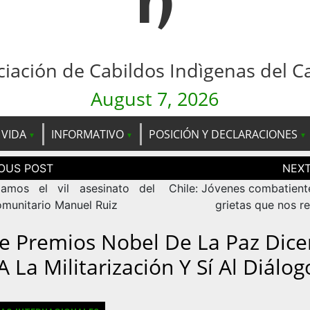
n
ciación de Cabildos Indìgenas del C
August 7, 2026
 VIDA
INFORMATIVO
POSICIÓN Y DECLARACIONES
ción
as
amos el vil asesinato del
Chile: Jóvenes combatiente
omunitario Manuel Ruiz
grietas que nos r
te Premios Nobel De La Paz Dice
 La Militarización Y Sí Al Diálog