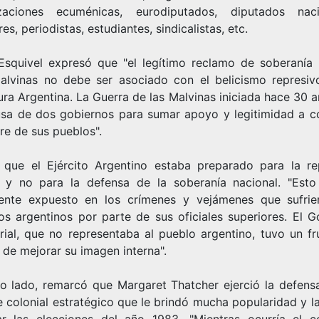
zaciones ecuménicas, eurodiputados, diputados naci
res, periodistas, estudiantes, sindicalistas, etc.
Esquivel expresó que "el legítimo reclamo de soberanía 
Malvinas no debe ser asociado con el belicismo represiv
ra Argentina. La Guerra de las Malvinas iniciada hace 30 
usa de dos gobiernos para sumar apoyo y legitimidad a c
re de sus pueblos".
 que el Ejército Argentino estaba preparado para la re
a y no para la defensa de la soberanía nacional. "Est
ente expuesto en los crímenes y vejámenes que sufrie
os argentinos por parte de sus oficiales superiores. El G
orial, que no representaba al pueblo argentino, tuvo un fr
 de mejorar su imagen interna".
ro lado, remarcó que Margaret Thatcher ejerció la defens
e colonial estratégico que le brindó mucha popularidad y l
r las elecciones del año 1983. "Mientras ocurría el co