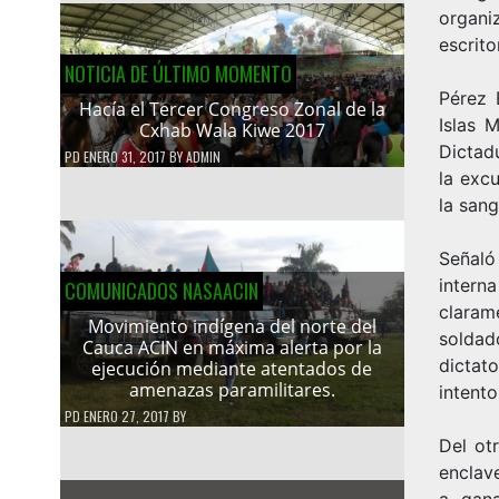
organi
escrito
NOTICIA DE ÚLTIMO MOMENTO
Pérez 
Hacía el Tercer Congreso Zonal de la
Islas 
Cxhab Wala Kiwe 2017
Dictadu
PD
ENERO 31, 2017
BY
ADMIN
la exc
la sang
Señaló
intern
COMUNICADOS NASAACIN
claram
Movimiento indígena del norte del
soldad
Cauca ACIN en máxima alerta por la
dictat
ejecución mediante atentados de
amenazas paramilitares.
intento
PD
ENERO 27, 2017
BY
Del ot
enclav
a gana