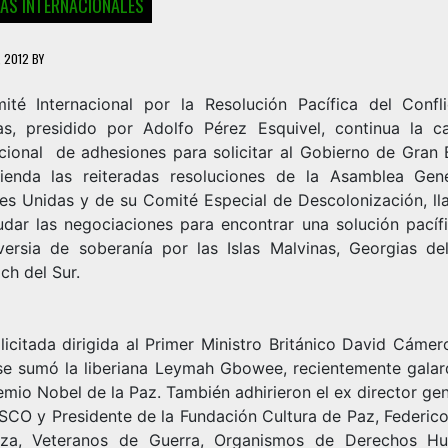
IAS INTERNACIONALES
, 2012
BY
ité Internacional por la Resolución Pacífica del Confl
as, presidido por Adolfo Pérez Esquivel, continua la 
acional de adhesiones para solicitar al Gobierno de Gran 
ienda las reiteradas resoluciones de la Asamblea Gen
es Unidas y de su Comité Especial de Descolonización, l
udar las negociaciones para encontrar una solución pacífi
versia de soberanía por las Islas Malvinas, Georgias de
ch del Sur.
licitada dirigida al Primer Ministro Británico David Cámer
e sumó la liberiana Leymah Gbowee, recientemente gala
mio Nobel de la Paz. También adhirieron el ex director ge
SCO y Presidente de la Fundación Cultura de Paz, Federic
za, Veteranos de Guerra, Organismos de Derechos H