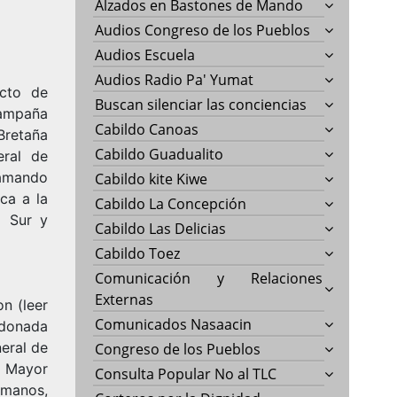
Alzados en Bastones de Mando
Audios Congreso de los Pueblos
Audios Escuela
Audios Radio Pa' Yumat
icto de
Buscan silenciar las conciencias
campaña
Cabildo Canoas
Bretaña
Cabildo Guadualito
eral de
lamando
Cabildo kite Kiwe
ca a la
Cabildo La Concepción
l Sur y
Cabildo Las Delicias
Cabildo Toez
Comunicación y Relaciones
Externas
on
(leer
Comunicados Nasaacin
rdonada
neral de
Congreso de los Pueblos
o Mayor
Consulta Popular No al TLC
umanos,