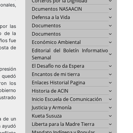
Corteros por la Dignidad
onales,
Dcumentos NASAACIN
Defensa a la Vida
Documentos
por las
o de la
Documentos
años fue
Económico Ambiental
osta de
Editorial del Boletín Informativo
Semanal
El Desafío no da Espera
presión
Encantos de mi tierra
o quedó
Enlaces Historial Pagina
ron los
obierno
Historia de ACIN
ustrado
Inicio Escuela de Comunicación
Justicia y Armonía
Kueta Susuza
a de un
Liberta para la Madre Tierra
a ayudó
Mandato Indígena y Popular
nflicto