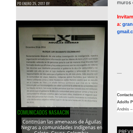
muros d
PD
ENERO 25, 2017
BY
Invita
a:
gran
gmail.
—
Contacto
Adolfo P
Andrés –
COMUNICADOS NASAACIN
Continúan las amenazas de Águilas
Negras a comunidades indígenas en
Navega
Caloto, Cauca, Colombia.