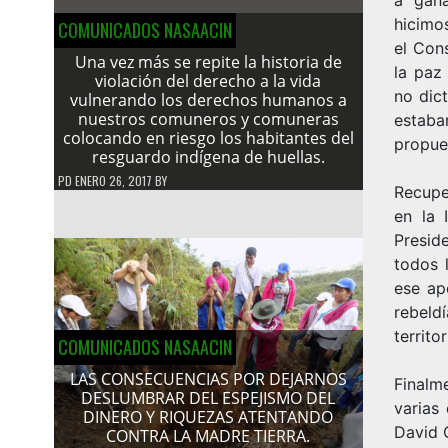
hicimo
COMUNICADOS NASAACIN
el Cons
Una vez más se repite la historia de
la paz
violación del derecho a la vida
no dict
vulnerando los derechos humanos a
nuestros comuneros y comuneras
estaba
colocando en riesgo los habitantes del
propue
resguardo indígena de huellas.
PD
ENERO 26, 2017
BY
Recupe
en la 
Presid
todos 
ese ap
rebeldí
territo
COMUNICADOS NASAACIN
LAS CONSECUENCIAS POR DEJARNOS
Finalm
DESLUMBRAR DEL ESPEJISMO DEL
varias
DINERO Y RIQUEZAS ATENTANDO
David 
CONTRA LA MADRE TIERRA.