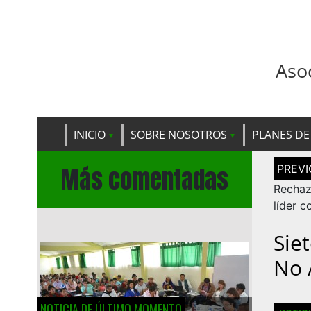
Aso
INICIO
SOBRE NOSOTROS
PLANES DE
Navega
Más comentadas
de
entrad
Rechaz
líder c
Sie
No A
NOTICIA DE ÚLTIMO MOMENTO