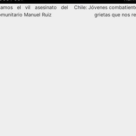
as
amos el vil asesinato del
Chile: Jóvenes combatiente
omunitario Manuel Ruiz
grietas que nos r