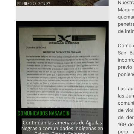
Nuestr
PD
ENERO 25, 2017
BY
Maquin
queman
penetra
de int
Como di
San Be
inconf
previo
ponien
Las au
las Ju
comuni
de vio
COMUNICADOS NASAACIN
de der
Continúan las amenazas de Águilas
169 de
Negras a comunidades indígenas en
pero 
Caloto, Cauca, Colombia.