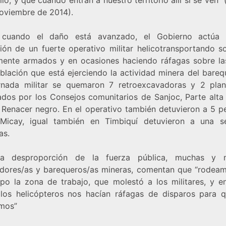
noviembre de 2014).
 cuando el daño está avanzado, el Gobierno actúa 
ción de un fuerte operativo militar helicotransportando s
mente armados y en ocasiones haciendo ráfagas sobre la
blación que está ejerciendo la actividad minera del bareq
rnada militar se quemaron 7 retroexcavadoras y 2 pla
ados por los Consejos comunitarios de Sanjoc, Parte alta 
y Renacer negro. En el operativo también detuvieron a 5 p
Micay, igual también en Timbiquí detuvieron a una s
as.
la desproporción de la fuerza pública, muchas y 
adores/as y barequeros/as mineras, comentan que “rodea
rpo la zona de trabajo, que molestó a los militares, y e
los helicópteros nos hacían ráfagas de disparos para 
amos”