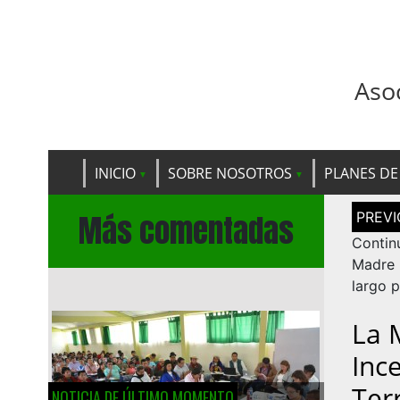
Aso
INICIO
SOBRE NOSOTROS
PLANES DE
Navega
Más comentadas
de
entrad
Contin
Madre 
largo 
La 
Inc
Ter
NOTICIA DE ÚLTIMO MOMENTO