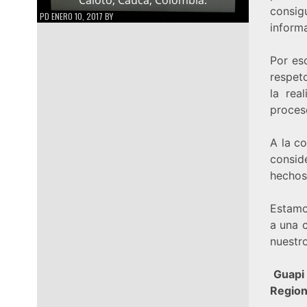
consig
PD
ENERO 10, 2017
BY
informa
Por es
respeto
la rea
proceso
A la co
consid
hecho
Estamo
a una c
nuestro
Guapi 
Regio