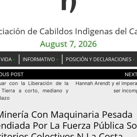
n
ciación de Cabildos Indìgenas del C
August 7, 2026
 VIDA
INFORMATIVO
POSICIÓN Y DECLARACIONES
ción
as
uar con la Liberación de la
Hannah Arendt y el impera
Tierra a corto, mediano y
ser incom
plazo
Minería Con Maquinaria Pesada
endiada Por La Fuerza Pública S
ritorios Colectivos N La Costa