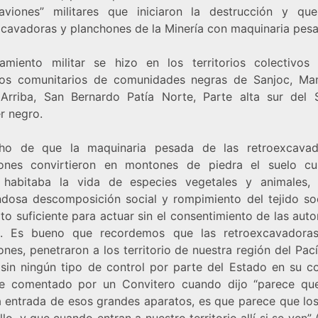
aviones” militares que iniciaron la destrucción y q
xcavadoras y planchones de la Minería con maquinaria pesa
tamiento militar se hizo en los territorios colectivos
os comunitarios de comunidades negras de Sanjoc, Ma
Arriba, San Bernardo Patía Norte, Parte alta sur del S
r negro.
ho de que la maquinaria pesada de las retroexcava
ones convirtieron en montones de piedra el suelo cul
habitaba la vida de especies vegetales y animales,
ndosa descomposición social y rompimiento del tejido soc
to suficiente para actuar sin el consentimiento de las aut
s. Es bueno que recordemos que las retroexcavadora
nes, penetraron a los territorio de nuestra región del Pac
sin ningún tipo de control por parte del Estado en su co
e comentado por un Convitero cuando dijo “parece qu
la entrada de esos grandes aparatos, es que parece que lo
illo, y que cuando entran a nuestro territorio allí si se ven” 