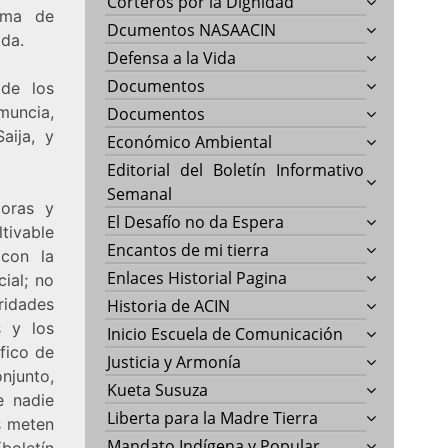
Corteros por la Dignidad
uema de
Dcumentos NASAACIN
da.
Defensa a la Vida
Documentos
 de los
muncia,
Documentos
aija, y
Económico Ambiental
Editorial del Boletín Informativo
Semanal
doras y
El Desafío no da Espera
tivable
Encantos de mi tierra
 con la
Enlaces Historial Pagina
ial; no
oridades
Historia de ACIN
s y los
Inicio Escuela de Comunicación
ífico de
Justicia y Armonía
njunto,
Kueta Susuza
e nadie
Liberta para la Madre Tierra
s meten
Mandato Indígena y Popular
(boletín