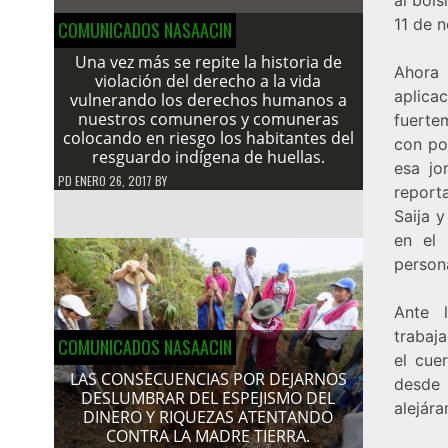
11 de 
COMUNICADOS NASAACIN
Una vez más se repite la historia de
Ahora
violación del derecho a la vida
aplica
vulnerando los derechos humanos a
nuestros comuneros y comuneras
fuerte
colocando en riesgo los habitantes del
con po
resguardo indígena de huellas.
esa jo
PD
ENERO 26, 2017
BY
report
Saija 
en el 
person
Ante 
trabaj
COMUNICADOS NASAACIN
el cue
LAS CONSECUENCIAS POR DEJARNOS
desde 
DESLUMBRAR DEL ESPEJISMO DEL
alejár
DINERO Y RIQUEZAS ATENTANDO
CONTRA LA MADRE TIERRA.