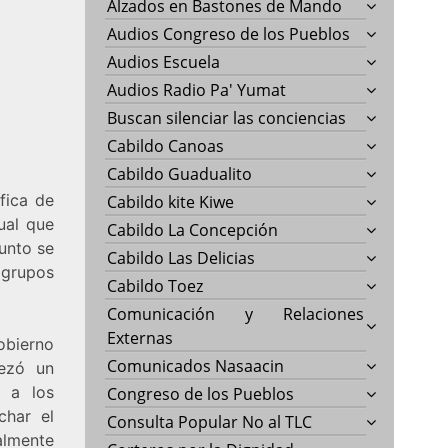
Alzados en Bastones de Mando
Audios Congreso de los Pueblos
Audios Escuela
Audios Radio Pa' Yumat
Buscan silenciar las conciencias
Cabildo Canoas
Cabildo Guadualito
fica de
Cabildo kite Kiwe
ual que
Cabildo La Concepción
sunto se
Cabildo Las Delicias
 grupos
Cabildo Toez
Comunicación y Relaciones
Externas
obierno
Comunicados Nasaacin
pezó un
n a los
Congreso de los Pueblos
char el
Consulta Popular No al TLC
almente