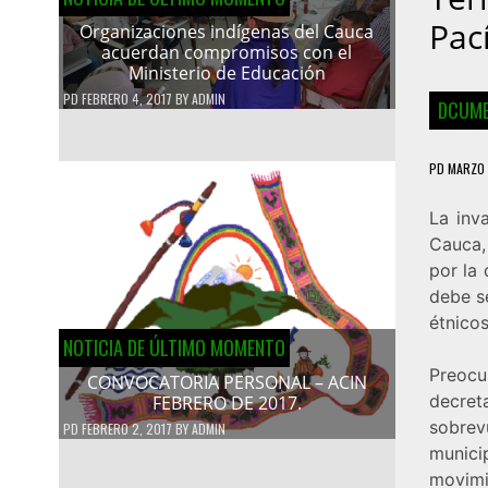
Pac
Organizaciones indígenas del Cauca
acuerdan compromisos con el
Ministerio de Educación
PD
FEBRERO 4, 2017
BY
ADMIN
DCUME
PD
MARZO 
La inv
Cauca,
por la 
debe s
étnicos
NOTICIA DE ÚLTIMO MOMENTO
Preocu
CONVOCATORIA PERSONAL – ACIN
decret
FEBRERO DE 2017.
sobrev
PD
FEBRERO 2, 2017
BY
ADMIN
munici
movimi