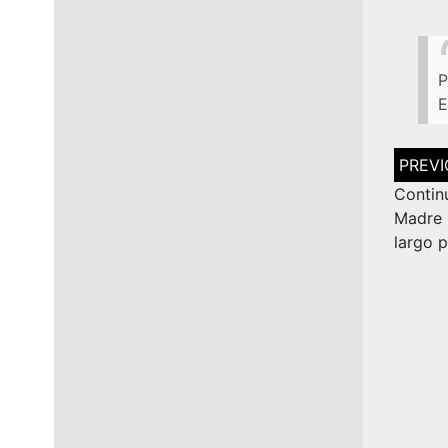
P
E
Navega
de
entrad
Contin
Madre 
largo 