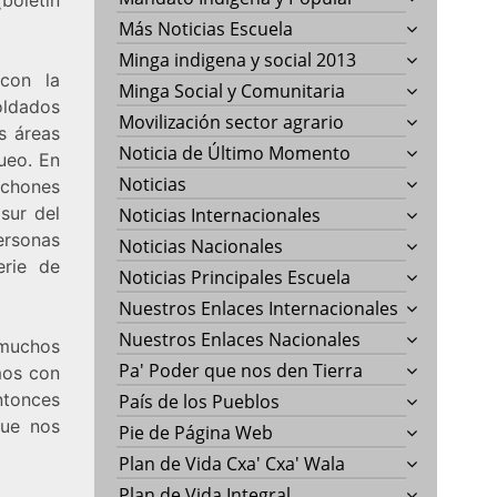
Más Noticias Escuela
Minga indigena y social 2013
con la
Minga Social y Comunitaria
oldados
Movilización sector agrario
s áreas
Noticia de Último Momento
ueo. En
Noticias
nchones
sur del
Noticias Internacionales
ersonas
Noticias Nacionales
erie de
Noticias Principales Escuela
Nuestros Enlaces Internacionales
Nuestros Enlaces Nacionales
muchos
Pa' Poder que nos den Tierra
mos con
ntonces
País de los Pueblos
que nos
Pie de Página Web
Plan de Vida Cxa' Cxa' Wala
Plan de Vida Integral