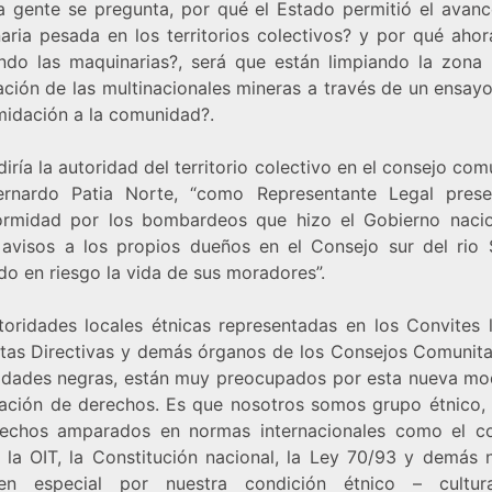
a gente se pregunta, por qué el Estado permitió el avanc
aria pesada en los territorios colectivos? y por qué ahor
do las maquinarias?, será que están limpiando la zona 
ción de las multinacionales mineras a través de un ensayo
imidación a la comunidad?.
ría la autoridad del territorio colectivo en el consejo com
rnardo Patia Norte, “como Representante Legal pres
ormidad por los bombardeos que hizo el Gobierno nacio
 avisos a los propios dueños en el Consejo sur del rio S
do en riesgo la vida de sus moradores”.
toridades locales étnicas representadas en los Convites l
ntas Directivas y demás órganos de los Consejos Comunita
dades negras, están muy preocupados por esta nueva mo
lación de derechos. Es que nosotros somos grupo étnico, 
echos amparados en normas internacionales como el c
 la OIT, la Constitución nacional, la Ley 70/93 y demás 
en especial por nuestra condición étnico – cultura