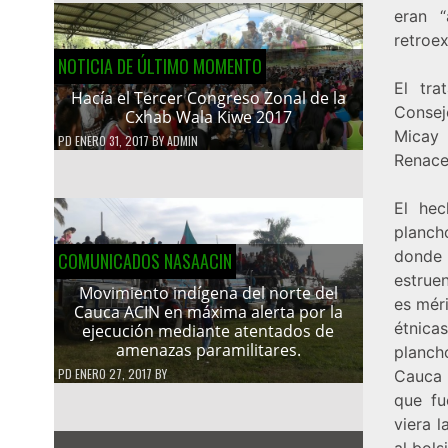
eran “
retroe
NOTICIA DE ÚLTIMO MOMENTO
El tra
Hacía el Tercer Congreso Zonal de la
Consej
Cxhab Wala Kiwe 2017
Micay 
PD
ENERO 31, 2017
BY
ADMIN
Renace
El hec
planch
donde 
COMUNICADOS NASAACIN
estrue
Movimiento indígena del norte del
es méri
Cauca ACIN en máxima alerta por la
étnica
ejecución mediante atentados de
amenazas paramilitares.
plancho
PD
ENERO 27, 2017
BY
Cauca 
que fu
viera 
al bols