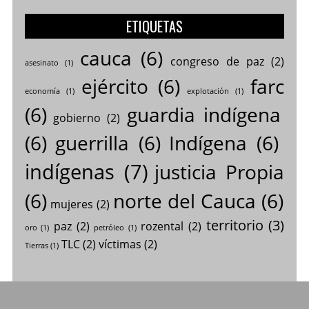
ETIQUETAS
cauca
(6)
congreso de paz
(2)
asesinato
(1)
ejército
(6)
farc
economía
(1)
explotación
(1)
(6)
guardia indígena
gobierno
(2)
(6)
guerrilla
(6)
Indígena
(6)
indígenas
(7)
justicia Propia
(6)
norte del Cauca
(6)
mujeres
(2)
territorio
(3)
paz
(2)
rozental
(2)
oro
(1)
petróleo
(1)
TLC
(2)
víctimas
(2)
Tierras
(1)