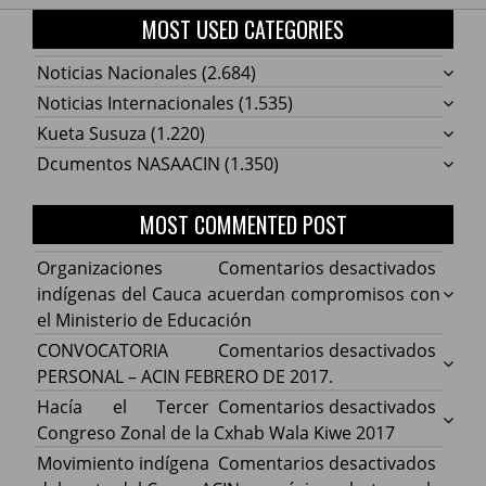
MOST USED CATEGORIES
Noticias Nacionales
(2.684)
Noticias Internacionales
(1.535)
Kueta Susuza
(1.220)
Dcumentos NASAACIN
(1.350)
MOST COMMENTED POST
en
Organizaciones
Comentarios desactivados
Organ
indígenas del Cauca acuerdan compromisos con
indíg
el Ministerio de Educación
del
en
CONVOCATORIA
Comentarios desactivados
Cauca
CONV
PERSONAL – ACIN FEBRERO DE 2017.
acuer
PERS
en
Hacía el Tercer
Comentarios desactivados
comp
–
Hacía
Congreso Zonal de la Cxhab Wala Kiwe 2017
con
ACIN
el
en
Movimiento indígena
Comentarios desactivados
el
FEBR
Terce