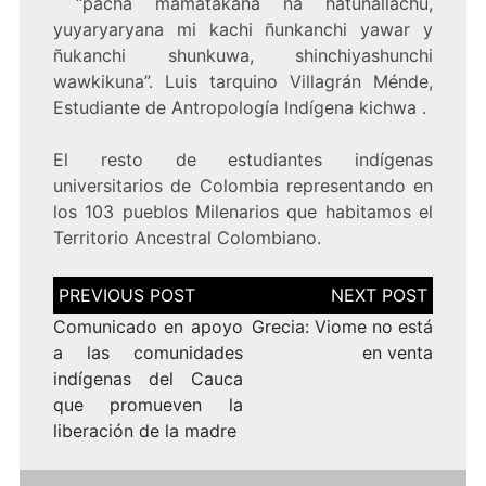
“pacha mamatakana na hatunallachu,
yuyaryaryana mi kachi ñunkanchi yawar y
ñukanchi shunkuwa, shinchiyashunchi
wawkikuna”. Luis tarquino Villagrán Ménde,
Estudiante de Antropología Indígena kichwa .
El resto de estudiantes indígenas
universitarios de Colombia representando en
los 103 pueblos Milenarios que habitamos el
Territorio Ancestral Colombiano.
Navegación
de
entradas
Comunicado en apoyo
Grecia: Viome no está
a las comunidades
en venta
indígenas del Cauca
que promueven la
liberación de la madre