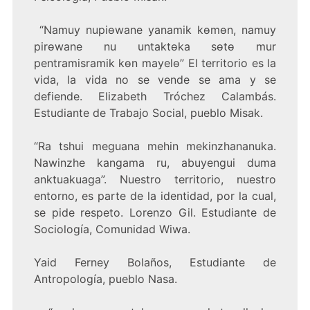
“Namuy nupiɵwane yanamik kɵmɵn, namuy
pirɵwane nu untaktɵka sɵtɵ mur
pentramisramik kɵn mayelɵ” El territorio es la
vida, la vida no se vende se ama y se
defiende. Elizabeth Tróchez Calambás.
Estudiante de Trabajo Social, pueblo Misak.
“Ra tshui meguana mehin mekinzhananuka.
Nawinzhe kangama ru, abuyengui duma
anktuakuaga”. Nuestro territorio, nuestro
entorno, es parte de la identidad, por la cual,
se pide respeto. Lorenzo Gil. Estudiante de
Sociología, Comunidad Wiwa.
Yaid Ferney Bolaños, Estudiante de
Antropología, pueblo Nasa.