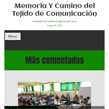
Memoria Y Camino del
Tejido de Comunicación
Asociación de Cabildos Indìgenas del Cauca
August 8, 2026
Menu
Más comentadas