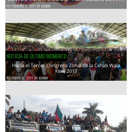
PD
FEBRERO 2, 2017
BY
ADMIN
NOTICIA DE ÚLTIMO MOMENTO
Hacía el Tercer Congreso Zonal de la Cxhab Wala
Kiwe 2017
PD
ENERO 31, 2017
BY
ADMIN