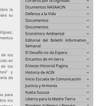
Corteros por la Dignidad
Dcumentos NASAACIN
obre la
Defensa a la Vida
para su
Documentos
Documentos
dríguez,
Económico Ambiental
umentos
Editorial del Boletín Informativo
Semanal
El Desafío no da Espera
 de los
Encantos de mi tierra
ecido en
Enlaces Historial Pagina
 de los
inos” y
Historia de ACIN
eria de
Inicio Escuela de Comunicación
Justicia y Armonía
Kueta Susuza
es para
Liberta para la Madre Tierra
bre los
Mandato Indígena y Popular
uctivos