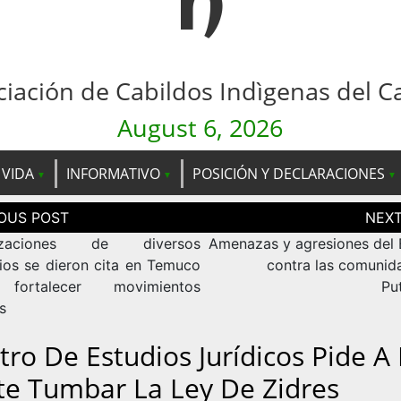
n
ciación de Cabildos Indìgenas del C
August 6, 2026
 VIDA
INFORMATIVO
POSICIÓN Y DECLARACIONES
ción
as
izaciones de diversos
Amenazas y agresiones de
rios se dieron cita en Temuco
contra las comunid
fortalecer movimientos
Pu
s
tro De Estudios Jurídicos Pide A
te Tumbar La Ley De Zidres