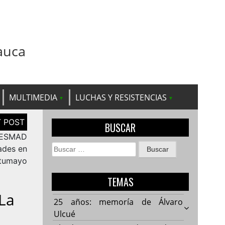
auca
MULTIMEDIA
LUCHAS Y RESISTENCIAS
BUSCAR
l ESMAD
Buscar:
ades en
tumayo
TEMAS
 La
25 años: memoría de Álvaro
Ulcué