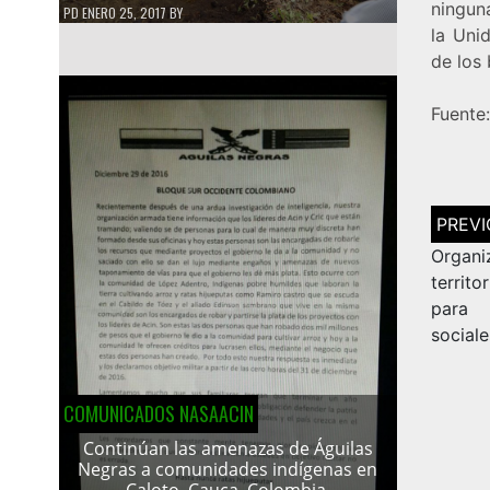
ninguna
PD
ENERO 25, 2017
BY
la Uni
de los 
Fuente
Navega
de
entrad
Organ
territo
para 
sociale
COMUNICADOS NASAACIN
Continúan las amenazas de Águilas
Negras a comunidades indígenas en
Caloto, Cauca, Colombia.