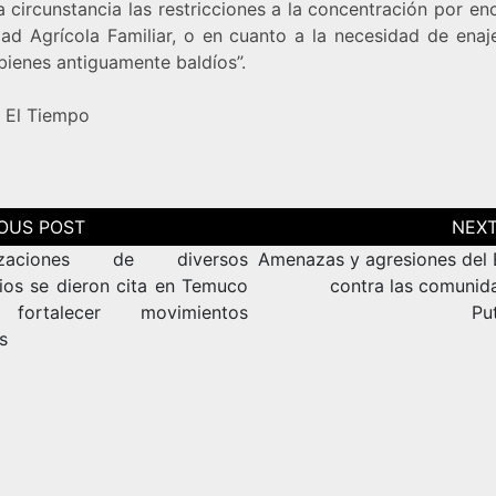
 circunstancia las restricciones a la concentración por e
dad Agrícola Familiar, o en cuanto a la necesidad de enaj
bienes antiguamente baldíos”.
:
El Tiempo
ción
as
izaciones de diversos
Amenazas y agresiones de
rios se dieron cita en Temuco
contra las comunid
fortalecer movimientos
Pu
s