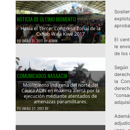
Sostie
NOTICIA DE ÚLTIMO MOMENTO
explot
aproba
Hacía el Tercer Congreso Zonal de la
Cxhab Wala Kiwe 2017
El cent
PD
ENERO 31, 2017
BY
ADMIN
le env
de los
Según 
derecho
COMUNICADOS NASAACIN
la Con
Movimiento indígena del norte del
derech
Cauca ACIN en máxima alerta por la
“consa
ejecución mediante atentados de
amenazas paramilitares.
adquisi
PD
ENERO 27, 2017
BY
Además
adjudi
usos d