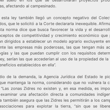
las, afectando al campesinado.
 esta ley también llegó un concepto negativo del Colec
s, que le solicitó a la Corte declararla inexequible. Afirm
sta norma dice que busca favorecer la vida y el desarrollo
nceptos de competitividad y crecimiento económico que 
ían dirigidos a establecer un modelo agrario excluyente e
nte las empresas más poderosas, las que tengan más a
ogías y las que puedan cumplir con los requisitos deter
ley, serían las que accederían al uso de la propiedad de la 
eneficios establecidos en ella”.
io de la demanda, la Agencia Jurídica del Estado le pid
que mantenga la norma, considerando que no vulnera la c
. “Las zonas Zidres no existen y, en esa medida, es impos
 examinar una afectación directa a comunidades indígen
a también asegura que las Zidres les permitirán a los cam
asociaciones para explotar la tierra, “sin que se liber