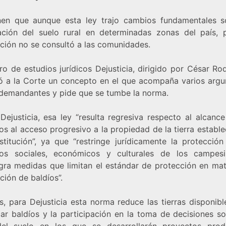
nen que aunque esta ley trajo cambios fundamentales s
ación del suelo rural en determinadas zonas del país, 
ción no se consultó a las comunidades.
ro de estudios jurídicos Dejusticia, dirigido por César Ro
ió a la Corte un concepto en el que acompaña varios arg
 demandantes y pide que se tumbe la norma.
Dejusticia, esa ley “resulta regresiva respecto al alcance
s al acceso progresivo a la propiedad de la tierra establ
stitución”, ya que “restringe jurídicamente la protección
os sociales, económicos y culturales de los campes
gra medidas que limitan el estándar de protección en mat
ción de baldíos”.
, para Dejusticia esta norma reduce las tierras disponibl
car baldíos y la participación en la toma de decisiones so
el suelo en los que se desarrollarán proyectos prod