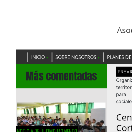
Aso
INICIO
SOBRE NOSOTROS
PLANES DE
Navega
Más comentadas
de
entrad
Organ
territo
para 
sociale
Cen
Cor
NOTICIA DE ÚLTIMO MOMENTO