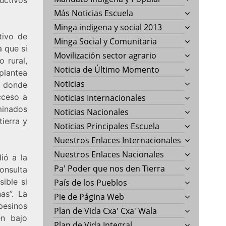
Más Noticias Escuela
Minga indigena y social 2013
tivo de
Minga Social y Comunitaria
a que si
Movilización sector agrario
 rural,
Noticia de Último Momento
plantea
Noticias
n donde
cceso a
Noticias Internacionales
minados
Noticias Nacionales
tierra y
Noticias Principales Escuela
Nuestros Enlaces Internacionales
Nuestros Enlaces Nacionales
ió a la
Pa' Poder que nos den Tierra
onsulta
ible si
País de los Pueblos
as”. La
Pie de Página Web
pesinos
Plan de Vida Cxa' Cxa' Wala
en bajo
Plan de Vida Integral