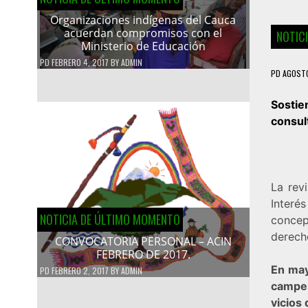
Organizaciones indígenas del Cauca
acuerdan compromisos con el
NOTIC
Ministerio de Educación
PD
FEBRERO 4, 2017
BY
ADMIN
PD
AGOSTO
Sostie
consul
La rev
Interé
NOTICIA DE ÚLTIMO MOMENTO
concep
derech
CONVOCATORIA PERSONAL – ACIN
FEBRERO DE 2017.
En may
PD
FEBRERO 2, 2017
BY
ADMIN
campes
vicios