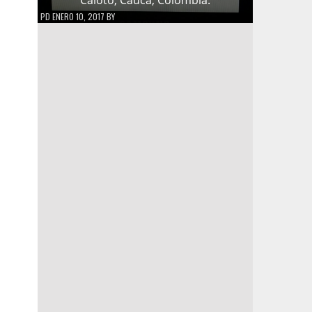
PD
ENERO 10, 2017
BY