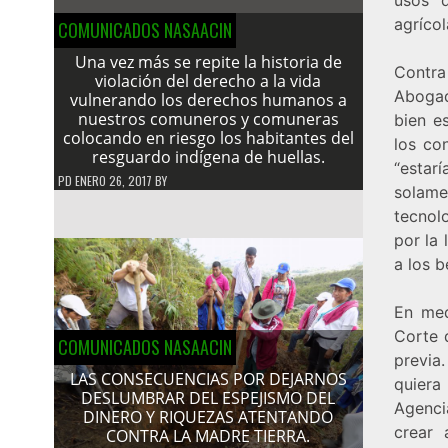
agríco
COMUNICADOS NASAACIN
Una vez más se repite la historia de
Contra
violación del derecho a la vida
Abogado
vulnerando los derechos humanos a
nuestros comuneros y comuneras
bien e
colocando en riesgo los habitantes del
los co
resguardo indígena de huellas.
“estar
PD
ENERO 26, 2017
BY
solame
tecnol
por la 
a los b
En med
Corte 
COMUNICADOS NASAACIN
previa
LAS CONSECUENCIAS POR DEJARNOS
quiera
DESLUMBRAR DEL ESPEJISMO DEL
Agenci
DINERO Y RIQUEZAS ATENTANDO
crear 
CONTRA LA MADRE TIERRA.