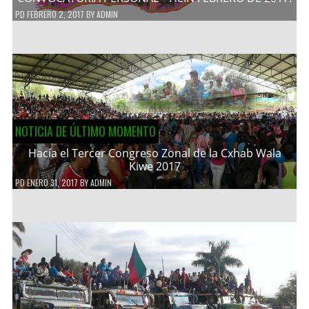
PD
FEBRERO 2, 2017
BY
ADMIN
NOTICIA DE ÚLTIMO MOMENTO
Hacía el Tercer Congreso Zonal de la Cxhab Wala
Kiwe 2017
PD
ENERO 31, 2017
BY
ADMIN