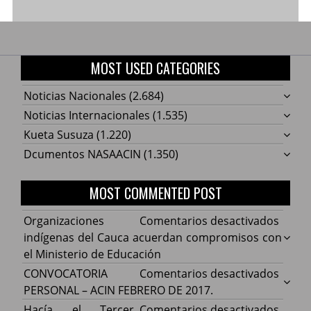
MOST USED CATEGORIES
Noticias Nacionales
(2.684)
Noticias Internacionales
(1.535)
Kueta Susuza
(1.220)
Dcumentos NASAACIN
(1.350)
MOST COMMENTED POST
en
Organizaciones
Comentarios desactivados
Organ
indígenas del Cauca acuerdan compromisos con
indíg
el Ministerio de Educación
del
en
CONVOCATORIA
Comentarios desactivados
Cauca
CONV
PERSONAL – ACIN FEBRERO DE 2017.
acuer
PERS
en
Hacía el Tercer
Comentarios desactivados