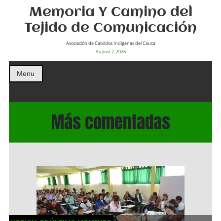
Memoria Y Camino del
Tejido de Comunicación
Asociación de Cabildos Indìgenas del Cauca
August 7, 2026
Menu
Más comentadas