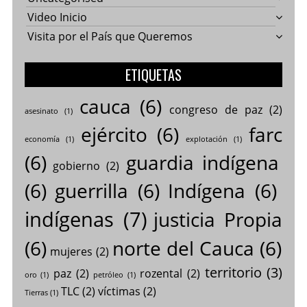
Video Inicio
Visita por el País que Queremos
ETIQUETAS
cauca
(6)
congreso de paz
(2)
asesinato
(1)
ejército
(6)
farc
economía
(1)
explotación
(1)
(6)
guardia indígena
gobierno
(2)
(6)
guerrilla
(6)
Indígena
(6)
indígenas
(7)
justicia Propia
(6)
norte del Cauca
(6)
mujeres
(2)
territorio
(3)
paz
(2)
rozental
(2)
oro
(1)
petróleo
(1)
TLC
(2)
víctimas
(2)
Tierras
(1)