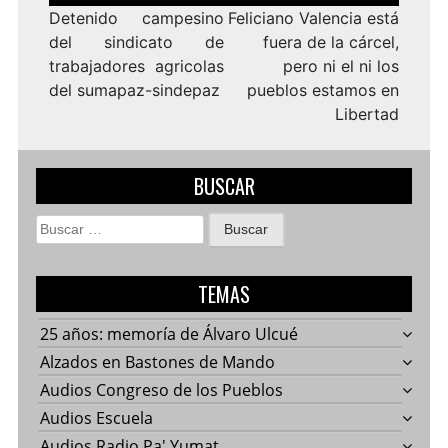
entradas
Detenido campesino
Feliciano Valencia está
del sindicato de
fuera de la cárcel,
trabajadores agricolas
pero ni el ni los
del sumapaz-sindepaz
pueblos estamos en
Libertad
BUSCAR
Buscar:
TEMAS
25 años: memoría de Álvaro Ulcué
Alzados en Bastones de Mando
Audios Congreso de los Pueblos
Audios Escuela
Audios Radio Pa' Yumat