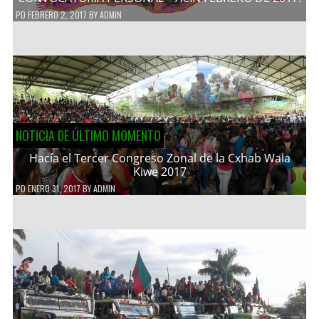
PD
FEBRERO 2, 2017
BY
ADMIN
NOTICIA DE ÚLTIMO MOMENTO
Hacía el Tercer Congreso Zonal de la Cxhab Wala
Kiwe 2017
PD
ENERO 31, 2017
BY
ADMIN