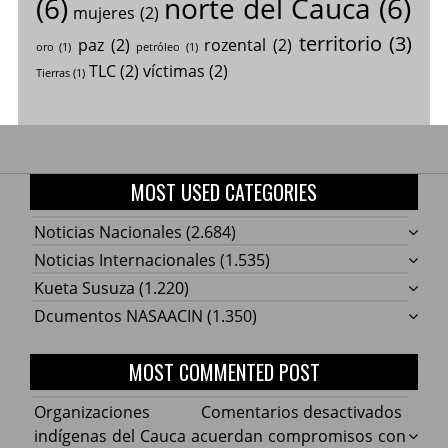
(6)
norte del Cauca
(6)
mujeres
(2)
territorio
(3)
paz
(2)
rozental
(2)
oro
(1)
petróleo
(1)
TLC
(2)
víctimas
(2)
Tierras
(1)
MOST USED CATEGORIES
Noticias Nacionales
(2.684)
Noticias Internacionales
(1.535)
Kueta Susuza
(1.220)
Dcumentos NASAACIN
(1.350)
MOST COMMENTED POST
en
Organizaciones
Comentarios desactivados
Organ
indígenas del Cauca acuerdan compromisos con