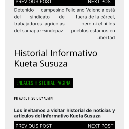
de
entradas
Detenido campesino
Feliciano Valencia está
del sindicato de
fuera de la cárcel,
trabajadores agricolas
pero ni el ni los
del sumapaz-sindepaz
pueblos estamos en
Libertad
Historial Informativo
Kueta Susuza
ENLACES HISTORIAL PAGINA
PD
ABRIL 6, 2010
BY
ADMIN
Los invitamos a visitar historial de noticias y
artículos del Informativo Kueta Susuza
Navegación
de