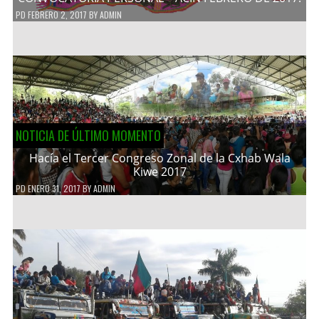
PD
FEBRERO 2, 2017
BY
ADMIN
NOTICIA DE ÚLTIMO MOMENTO
Hacía el Tercer Congreso Zonal de la Cxhab Wala
Kiwe 2017
PD
ENERO 31, 2017
BY
ADMIN