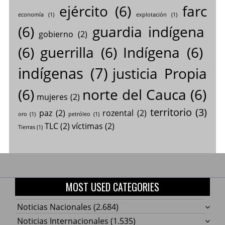
ejército
(6)
farc
economía
(1)
explotación
(1)
(6)
guardia indígena
gobierno
(2)
(6)
guerrilla
(6)
Indígena
(6)
indígenas
(7)
justicia Propia
(6)
norte del Cauca
(6)
mujeres
(2)
territorio
(3)
paz
(2)
rozental
(2)
oro
(1)
petróleo
(1)
TLC
(2)
víctimas
(2)
Tierras
(1)
MOST USED CATEGORIES
Noticias Nacionales
(2.684)
Noticias Internacionales
(1.535)