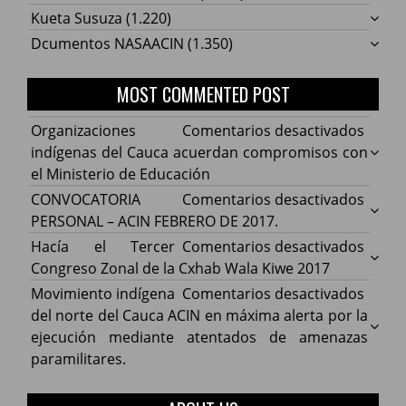
Kueta Susuza
(1.220)
Dcumentos NASAACIN
(1.350)
MOST COMMENTED POST
en
Organizaciones
Comentarios desactivados
Organ
indígenas del Cauca acuerdan compromisos con
indíg
el Ministerio de Educación
del
en
CONVOCATORIA
Comentarios desactivados
Cauca
CONV
PERSONAL – ACIN FEBRERO DE 2017.
acuer
PERS
en
Hacía el Tercer
Comentarios desactivados
comp
–
Hacía
Congreso Zonal de la Cxhab Wala Kiwe 2017
con
ACIN
el
en
Movimiento indígena
Comentarios desactivados
el
FEBR
Terce
Movim
del norte del Cauca ACIN en máxima alerta por la
Minist
DE
Congr
indíg
ejecución mediante atentados de amenazas
de
2017.
Zonal
del
paramilitares.
Educa
de
norte
la
del