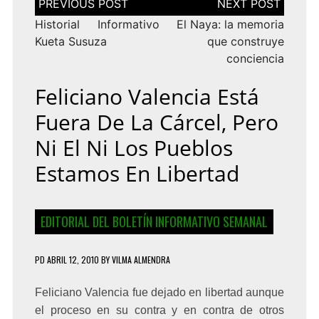
de
entradas
Historial Informativo
El Naya: la memoria
Kueta Susuza
que construye
conciencia
Feliciano Valencia Está
Fuera De La Cárcel, Pero
Ni El Ni Los Pueblos
Estamos En Libertad
EDITORIAL DEL BOLETÍN INFORMATIVO SEMANAL
PD
ABRIL 12, 2010
BY
VILMA ALMENDRA
Feliciano Valencia fue dejado en libertad aunque
el proceso en su contra y en contra de otros