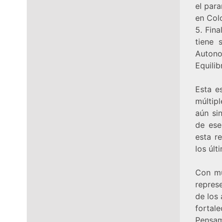
el par
en Col
5. Fin
tiene 
Auton
Equilib
Esta e
múltip
aún si
de ese
esta r
los últ
Con mu
repres
de los
forta
Pensam