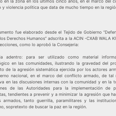
o en la zona en los últimos cinco años, en el marco del c
 y violencia política que data de mucho tiempo en la regió
umento fue elaborado desde el Tejido de Gobierno “Defen
 los Derechos Humanos” adscrita a la ACIN -CXAB WALA K
recciones, como lo aprobó la Consejeria:
a adentro: para ser utilizado como material inform
gico en las comunidades, ilustrando la gravedad del pr
to de la agresión sistemática ejercida por los actores ar
ierno nacional, en el marco del conflicto armado, de tal
rva en las discusiones internas con la comunidad y en la 
ones de las Autoridades para la implementación de po
as, tendientes a prevenir y a minimizar la agresión que h
s armados, tanto guerrilla, paramilitares y las institucio
o, sopretexto de buscar la paz en la región.