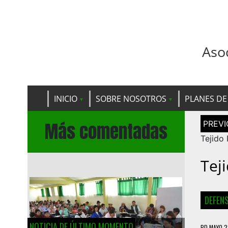
Aso
INICIO
SOBRE NOSOTROS
PLANES DE
Navega
Más comentadas
de
entrad
Tejido 
Tej
DEFENS
NOTICIA DE ÚLTIMO MOMENTO
PD
MAYO 2