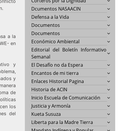
Corteros por la Dignidad
onflicto
n.
Dcumentos NASAACIN
Defensa a la Vida
Documentos
Documentos
sa a la
Económico Ambiental
IWE- en
Editorial del Boletín Informativo
Semanal
ativo y
El Desafío no da Espera
oblema,
Encantos de mi tierra
mados y
Enlaces Historial Pagina
 manera
Historia de ACIN
toma de
Inicio Escuela de Comunicación
líticas
Justicia y Armonía
acen los
nes del
Kueta Susuza
Liberta para la Madre Tierra
Mandato Indígena y Popular