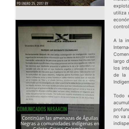
PD
ENERO 25, 2017
BY
explota
utiliza
económ
control
A la i
Intern
Comerc
largo d
los in
de la 
Indígen
Todo e
acumul
COMUNICADOS NASAACIN
profun
no va a
Continúan las amenazas de Águilas
indispe
Negras a comunidades indígenas en
Caloto, Cauca, Colombia.