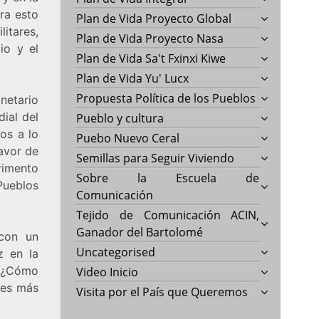
ara esto
Plan de Vida Proyecto Global
litares,
Plan de Vida Proyecto Nasa
io y el
Plan de Vida Sa't Fxinxi Kiwe
Plan de Vida Yu' Lucx
Propuesta Política de los Pueblos
netario
ial del
Pueblo y cultura
os a lo
Puebo Nuevo Ceral
favor de
Semillas para Seguir Viviendo
rimento
Sobre la Escuela de
Pueblos
Comunicación
Tejido de Comunicación ACIN,
Ganador del Bartolomé
 con un
Uncategorised
z en la
. ¿Cómo
Video Inicio
ones más
Visita por el País que Queremos