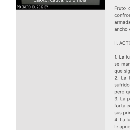
PD
ENERO 10, 2017
BY
Fruto 
confro
armada,
ancho d
II. A
1. La 
se man
que sig
2. La 
sufrid
pero qu
3. La p
fortal
sus pr
4. La 
le apue