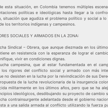
de esta situación, en Colombia tenemos múltiples escena
ntaciones políticas e ideológicas hasta llegar a la confro
 situación que agudiza el problema político y social a lo
e los territorios indígenas y campesinos.
CTORES SOCIALES Y ARMADOS EN LA ZONA:
lucha Sindical – Obrera, que aunque diezmada en los último
tiene en resistencia con la esperanza de lograr el cambio
nifique, vivir en condiciones dignas.
lucha campesina, que al estar fundamentada en el cam
o los rigores del conflicto social y armado con más inte
e no desisten en la lucha por la reivindicación de sus Dere
ropuesta de la lucha revolucionaria de la insurgencia col
ecida militarmente en los últimos años, pero que se ha ale
incipios ideológicos, desdibujando su proyecto de cambio s
lucha contrainsurgente adelantada desde el gobierno nacion
sta a una salida armada al conflicto utilizando la fuerza p