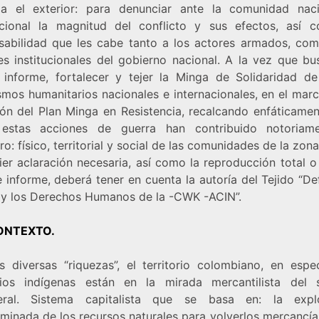
a el exterior: para denunciar ante la comunidad nac
acional la magnitud del conflicto y sus efectos, así 
sabilidad que les cabe tanto a los actores armados, com
es institucionales del gobierno nacional. A la vez que b
 informe, fortalecer y tejer la Minga de Solidaridad d
smos humanitarios nacionales e internacionales, en el marc
ión del Plan Minga en Resistencia, recalcando enfáticamen
estas acciones de guerra han contribuido notoriam
ro: físico, territorial y social de las comunidades de la zona
er aclaración necesaria, así como la reproducción total o
 informe, deberá tener en cuenta la autoría del Tejido “D
a y los Derechos Humanos de la -CWK -ACIN”.
CONTEXTO.
s diversas “riquezas”, el territorio colombiano, en espec
orios indígenas están en la mirada mercantilista del 
eral. Sistema capitalista que se basa en: la expl
iminada de los recursos naturales para volverlos mercancía