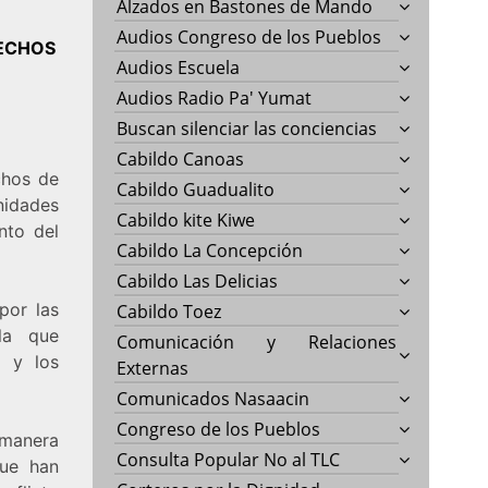
Alzados en Bastones de Mando
Audios Congreso de los Pueblos
RECHOS
Audios Escuela
Audios Radio Pa' Yumat
Buscan silenciar las conciencias
Cabildo Canoas
chos de
Cabildo Guadualito
nidades
Cabildo kite Kiwe
nto del
Cabildo La Concepción
Cabildo Las Delicias
por las
Cabildo Toez
la que
Comunicación y Relaciones
s y los
Externas
Comunicados Nasaacin
Congreso de los Pueblos
 manera
Consulta Popular No al TLC
que han