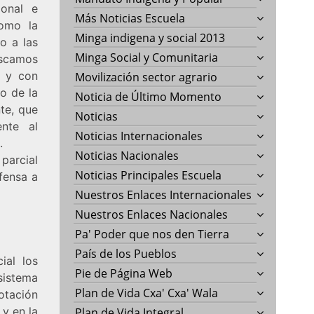
ional e
Más Noticias Escuela
como la
Minga indigena y social 2013
o a las
Minga Social y Comunitaria
uscamos
e y con
Movilización sector agrario
o de la
Noticia de Último Momento
te, que
Noticias
ente al
Noticias Internacionales
.
Noticias Nacionales
 parcial
Noticias Principales Escuela
efensa a
Nuestros Enlaces Internacionales
Nuestros Enlaces Nacionales
Pa' Poder que nos den Tierra
País de los Pueblos
ial los
Pie de Página Web
sistema
Plan de Vida Cxa' Cxa' Wala
otación
 y en la
Plan de Vida Integral