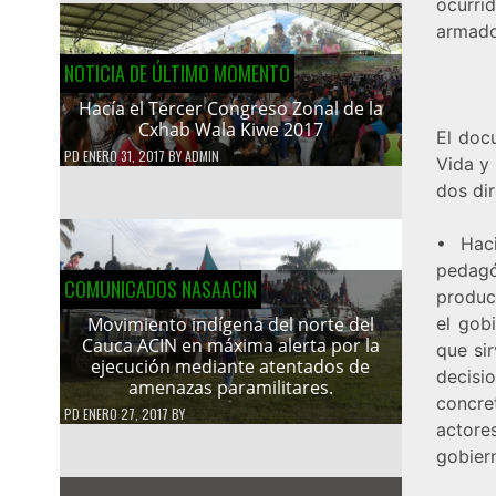
ocurrid
armado
NOTICIA DE ÚLTIMO MOMENTO
Hacía el Tercer Congreso Zonal de la
Cxhab Wala Kiwe 2017
El doc
PD
ENERO 31, 2017
BY
ADMIN
Vida y
dos di
• Haci
pedagó
COMUNICADOS NASAACIN
produc
el gob
Movimiento indígena del norte del
Cauca ACIN en máxima alerta por la
que si
ejecución mediante atentados de
decisi
amenazas paramilitares.
concret
PD
ENERO 27, 2017
BY
actore
gobiern