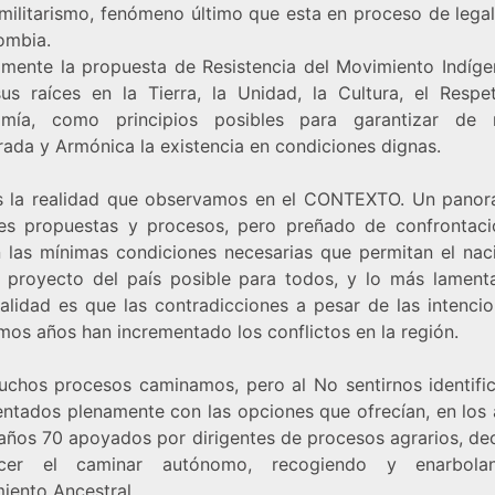
amilitarismo, fenómeno último que esta en proceso de legal
ombia.
almente la propuesta de Resistencia del Movimiento Indíge
sus raíces en la Tierra, la Unidad, la Cultura, el Respe
omía, como principios posibles para garantizar de 
rada y Armónica la existencia en condiciones dignas.
s la realidad que observamos en el CONTEXTO. Un pano
les propuestas y procesos, pero preñado de confrontaci
n las mínimas condiciones necesarias que permitan el nac
 proyecto del país posible para todos, y lo más lament
ealidad es que las contradicciones a pesar de las intencio
imos años han incrementado los conflictos en la región.
chos procesos caminamos, pero al No sentirnos identifi
entados plenamente con las opciones que ofrecían, en los 
 años 70 apoyados por dirigentes de procesos agrarios, de
lecer el caminar autónomo, recogiendo y enarbola
iento Ancestral.