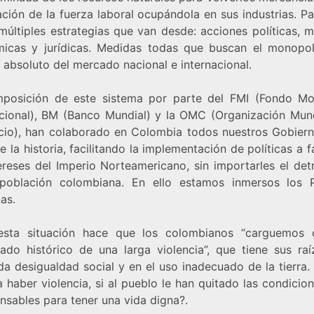
ción de la fuerza laboral ocupándola en sus industrias. P
 múltiples estrategias que van desde: acciones políticas, mi
icas y jurídicas. Medidas todas que buscan el monopol
 absoluto del mercado nacional e internacional.
mposición de este sistema por parte del FMI (Fondo Mo
acional), BM (Banco Mundial) y la OMC (Organización Mund
io), han colaborado en Colombia todos nuestros Gobiern
e la historia, facilitando la implementación de políticas a 
tereses del Imperio Norteamericano, sin importarles el det
población colombiana. En ello estamos inmersos los 
as.
sta situación hace que los colombianos “carguemos
ado histórico de una larga violencia”, que tiene sus raí
da desigualdad social y en el uso inadecuado de la tierra
 haber violencia, si al pueblo le han quitado las condici
nsables para tener una vida digna?.