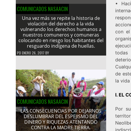
• Haci
COMUNICADOS NASAACIN
intern
respon
Una vez más se repite la historia de
violación del derecho a la vida
accion
vulnerando los derechos humanos a
con el
nuestros comuneros y comuneras
organi
colocando en riesgo los habitantes del
resguardo indígena de huellas.
ejecuc
todas 
PD
ENERO 26, 2017
BY
deterio
Cualqui
de este
la vid
I. EL 
COMUNICADOS NASAACIN
Por su
LAS CONSECUENCIAS POR DEJARNOS
territ
DESLUMBRAR DEL ESPEJISMO DEL
DINERO Y RIQUEZAS ATENTANDO
Neolib
CONTRA LA MADRE TIERRA.
indiscr