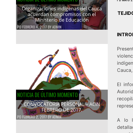
Organizaciones indígenas del Cauca
TEJID
acuerdan compromisos con el
Ministerio de Educación
PD
FEBRERO 4, 2017
BY
ADMIN
INTRO
Presen
violen
indíge
Cauca,
El inf
Autor
NOTICIA DE ÚLTIMO MOMENTO
recopi
CONVOCATORIA PERSONAL – ACIN
repres
FEBRERO DE 2017.
PD
FEBRERO 2, 2017
BY
ADMIN
A lo l
detall