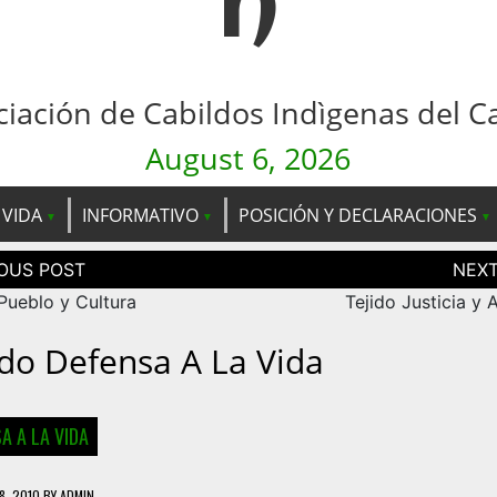
n
ciación de Cabildos Indìgenas del C
August 6, 2026
 VIDA
INFORMATIVO
POSICIÓN Y DECLARACIONES
ción
as
Pueblo y Cultura
Tejido Justicia y
ido Defensa A La Vida
A A LA VIDA
8, 2010
BY
ADMIN