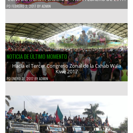
PD
FEBRERO 2, 2017
BY
ADMIN
NOTICIA DE ÚLTIMO MOMENTO
Hacía el Tercer Congreso Zonal de la Cxhab Wala
Kiwe 2017
PD
ENERO 31, 2017
BY
ADMIN