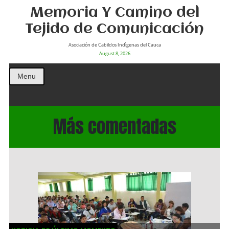
Memoria Y Camino del
Tejido de Comunicación
Asociación de Cabildos Indìgenas del Cauca
August 8, 2026
Menu
Más comentadas