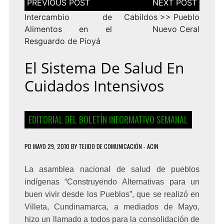
de
entradas
Intercambio de
Cabildos >> Pueblo
Alimentos en el
Nuevo Ceral
Resguardo de Pioyá
El Sistema De Salud En
Cuidados Intensivos
EDITORIAL DEL BOLETÍN INFORMATIVO SEMANAL
PD
MAYO 29, 2010
BY
TEJIDO DE COMUNICACIÓN - ACIN
La asamblea nacional de salud de pueblos
indígenas “Construyendo Alternativas
para un
buen vivir desde los Pueblos”, que se realizó en
Villeta, Cundinamarca, a mediados de Mayo,
hizo un llamado a todos para la consolidación de