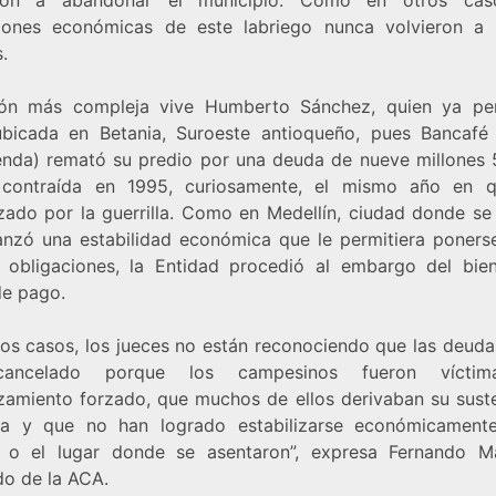
iones económicas de este labriego nunca volvieron a 
.
ión más compleja vive Humberto Sánchez, quien ya pe
ubicada en Betania, Suroeste antioqueño, pues Bancafé
enda) remató su predio por una deuda de nueve millones 
contraída en 1995, curiosamente, el mismo año en 
zado por la guerrilla. Como en Medellín, ciudad donde se 
anzó una estabilidad económica que le permitiera ponerse
 obligaciones, la Entidad procedió al embargo del bi
de pago.
tos casos, los jueces no están reconociendo que las deuda
ancelado porque los campesinos fueron vícti
zamiento forzado, que muchos de ellos derivaban su sust
rra y que no han logrado estabilizarse económicament
 o el lugar donde se asentaron”, expresa Fernando Ma
o de la ACA.