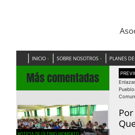
Aso
INICIO
SOBRE NOSOTROS
PLANES DE
Navega
Más comentadas
de
entrad
Enlaza
Pueb
Comuni
Por
Que
NOTICIA DE ÚLTIMO MOMENTO