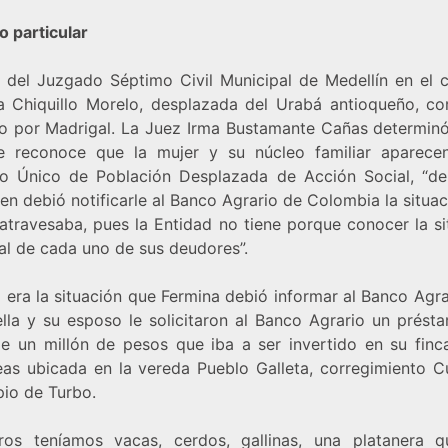
o particular
lo del Juzgado Séptimo Civil Municipal de Medellín en el 
a Chiquillo Morelo, desplazada del Urabá antioqueño, co
ho por Madrigal. La Juez Irma Bustamante Cañas determinó
e reconoce que la mujer y su núcleo familiar aparece
ro Único de Población Desplazada de Acción Social, “de
ien debió notificarle al Banco Agrario de Colombia la situa
 atravesaba, pues la Entidad no tiene porque conocer la si
al de cada uno de sus deudores”.
 era la situación que Fermina debió informar al Banco Agr
ella y su esposo le solicitaron al Banco Agrario un prést
de un millón de pesos que iba a ser invertido en su finc
eas ubicada en la vereda Pueblo Galleta, corregimiento Cu
pio de Turbo.
ros teníamos vacas, cerdos, gallinas, una platanera 