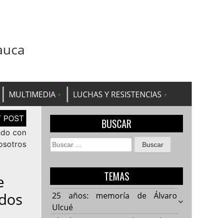
auca
MULTIMEDIA
LUCHAS Y RESISTENCIAS
BUSCAR
ndo con
Buscar:
osotros
TEMAS
e
ados
25 años: memoría de Álvaro
Ulcué