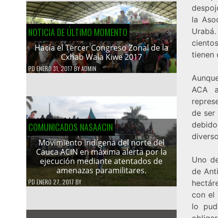
despoj
la Aso
NOTICIA DE ÚLTIMO MOMENTO
Urabá.
ciento
Hacía el Tercer Congreso Zonal de la
tienen
Cxhab Wala Kiwe 2017
PD
ENERO 31, 2017
BY
ADMIN
Aunque 
ACA a
repres
de ser
debido
COMUNICADOS NASAACIN
divers
Movimiento indígena del norte del
Cauca ACIN en máxima alerta por la
Uno de
ejecución mediante atentados de
amenazas paramilitares.
de Ant
PD
ENERO 27, 2017
BY
hectár
con el 
lo pud
oblig