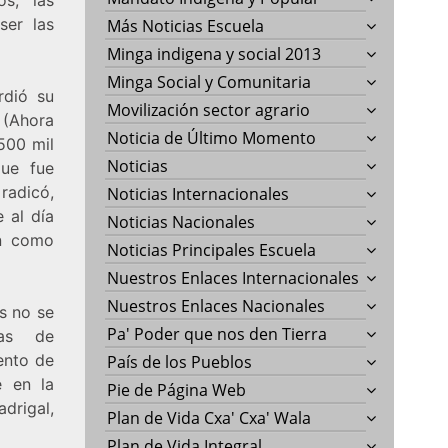
ser las
Más Noticias Escuela
Minga indigena y social 2013
Minga Social y Comunitaria
rdió su
Movilización sector agrario
 (Ahora
Noticia de Último Momento
500 mil
Noticias
que fue
radicó,
Noticias Internacionales
 al día
Noticias Nacionales
en como
Noticias Principales Escuela
Nuestros Enlaces Internacionales
Nuestros Enlaces Nacionales
s no se
Pa' Poder que nos den Tierra
mas de
ento de
País de los Pueblos
e en la
Pie de Página Web
drigal,
Plan de Vida Cxa' Cxa' Wala
Plan de Vida Integral