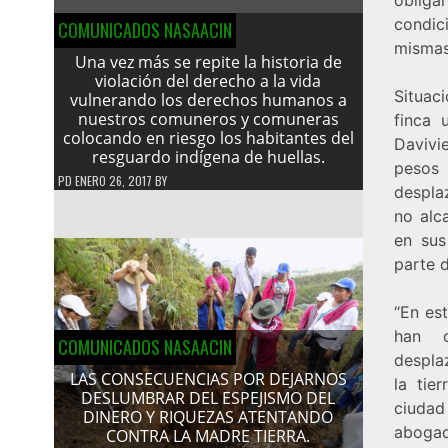
condic
COMUNICADOS NASAACIN
mismas
Una vez más se repite la historia de
violación del derecho a la vida
Situac
vulnerando los derechos humanos a
nuestros comuneros y comuneras
finca 
colocando en riesgo los habitantes del
Davivi
resguardo indígena de huellas.
pesos 
PD
ENERO 26, 2017
BY
despla
no alc
en sus
parte 
“En es
han c
COMUNICADOS NASAACIN
despla
LAS CONSECUENCIAS POR DEJARNOS
la tie
DESLUMBRAR DEL ESPEJISMO DEL
ciudad
DINERO Y RIQUEZAS ATENTANDO
abogad
CONTRA LA MADRE TIERRA.