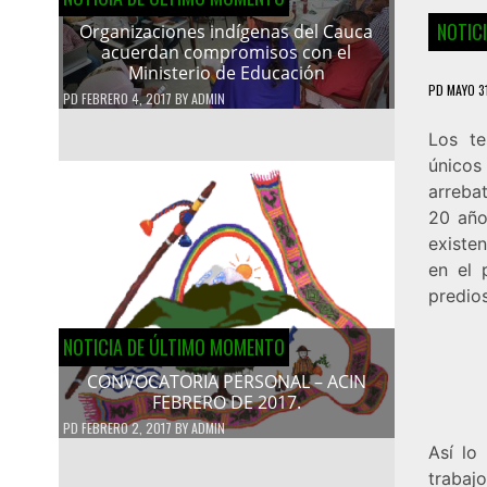
NOTIC
Organizaciones indígenas del Cauca
acuerdan compromisos con el
Ministerio de Educación
PD
MAYO 3
PD
FEBRERO 4, 2017
BY
ADMIN
Los te
únicos
arreba
20 año
existe
en el 
predios
NOTICIA DE ÚLTIMO MOMENTO
CONVOCATORIA PERSONAL – ACIN
FEBRERO DE 2017.
PD
FEBRERO 2, 2017
BY
ADMIN
Así lo
trabaj