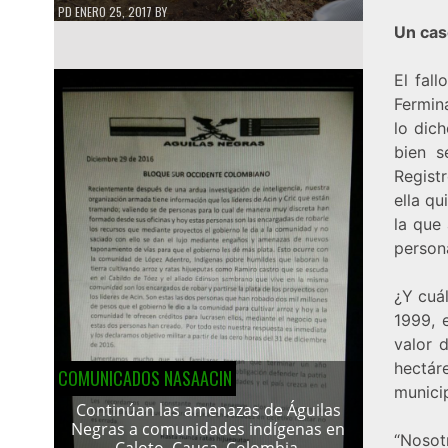
PD
ENERO 25, 2017
BY
Un cas
El fal
Fermin
lo dic
bien s
Regist
ella qu
la que
person
¿Y cuál
1999, 
valor 
hectár
COMUNICADOS NASAACIN
munici
Continúan las amenazas de Águilas
Negras a comunidades indígenas en
“Nosot
Caloto, Cauca, Colombia.