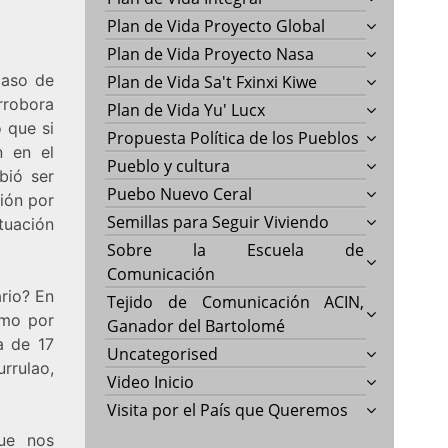
Plan de Vida Proyecto Global
Plan de Vida Proyecto Nasa
caso de
Plan de Vida Sa't Fxinxi Kiwe
rrobora
Plan de Vida Yu' Lucx
 que si
Propuesta Política de los Pueblos
n en el
Pueblo y cultura
bió ser
Puebo Nuevo Ceral
ción por
Semillas para Seguir Viviendo
tuación
Sobre la Escuela de
Comunicación
ario? En
Tejido de Comunicación ACIN,
amo por
Ganador del Bartolomé
a de 17
Uncategorised
rrulao,
Video Inicio
Visita por el País que Queremos
que nos