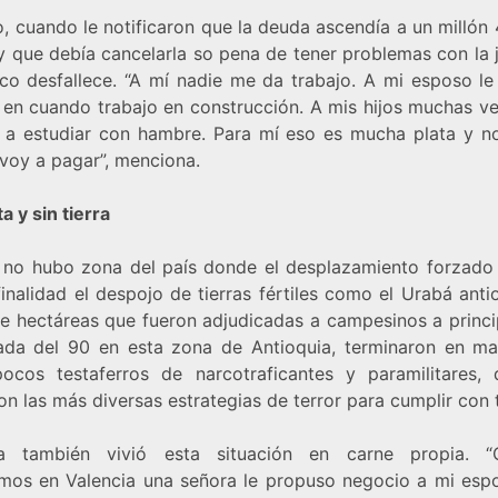
o, cuando le notificaron que la deuda ascendía a un millón
 que debía cancelarla so pena de tener problemas con la j
co desfallece. “A mí nadie me da trabajo. A mi esposo le 
 en cuando trabajo en construcción. A mis hijos muchas ve
a estudiar con hambre. Para mí eso es mucha plata y n
voy a pagar”, menciona.
ta y sin tierra
 no hubo zona del país donde el desplazamiento forzado 
inalidad el despojo de tierras fértiles como el Urabá anti
de hectáreas que fueron adjudicadas a campesinos a princi
ada del 90 en esta zona de Antioquia, terminaron en m
ocos testaferros de narcotraficantes y paramilitares, 
ron las más diversas estrategias de terror para cumplir con t
na también vivió esta situación en carne propia. “
mos en Valencia una señora le propuso negocio a mi esp