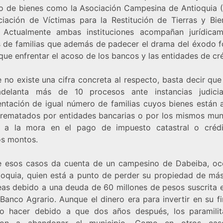
o de bienes como la Asociación Campesina de Antioquia 
ciación de Víctimas para la Restitución de Tierras y Bie
 Actualmente ambas instituciones acompañan jurídica
s de familias que además de padecer el drama del éxodo f
 que enfrentar el acoso de los bancos y las entidades de c
no existe una cifra concreta al respecto, basta decir que
delanta más de 10 procesos ante instancias judicia
entación de igual número de familias cuyos bienes están 
 rematados por entidades bancarias o por los mismos muni
 a la mora en el pago de impuesto catastral o créd
os montos.
 esos casos da cuenta de un campesino de Dabeiba, oc
ioquia, quien está a punto de perder su propiedad de má
eas debido a una deuda de 60 millones de pesos suscrita 
Banco Agrario. Aunque el dinero era para invertir en su f
o hacer debido a que dos años después, los paramilit
aron a abandonar el municipio. Como en otros caso