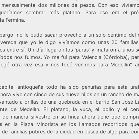
 mensualmente dos millones de pesos. Con eso vivíamo
ueríamos sembrar más plátano. Para eso era el pré
da Fermina.
bargo, no le pudo sacar provecho a un solo céntimo del c
 vereda que yo le digo vivíamos como unas 20 familias
es entre sí. Un día llegaron los ‘paras’ y mataron a unos 
Todos nos fuimos. Yo me fui para Valencia (Córdoba), per
legó otra vez esa y nos tocó venirnos para Medellín”, a
capital antioqueña todo ha sido penurias para esta ura
ahora vive con cinco de sus nueve hijos en un rancho de m
evantado a orillas de una quebrada en el barrio San José L
ente de Medellín. El plátano, la yuca, el pollo y el ce
n de manera silvestre en su finca ahora tiene que compra
os en la Plaza Minorista en los llamados recorridos qu
s de familias pobres de la ciudad en busca de algo para co