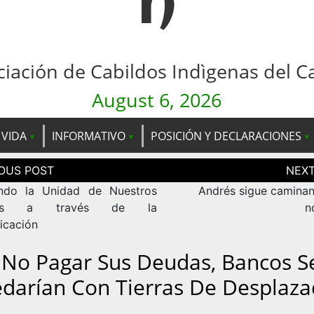
n
ciación de Cabildos Indìgenas del C
August 6, 2026
 VIDA
INFORMATIVO
POSICIÓN Y DECLARACIONES
ción
as
ndo la Unidad de Nuestros
Andrés sigue camina
los a través de la
n
cación
 No Pagar Sus Deudas, Bancos S
darían Con Tierras De Desplaz