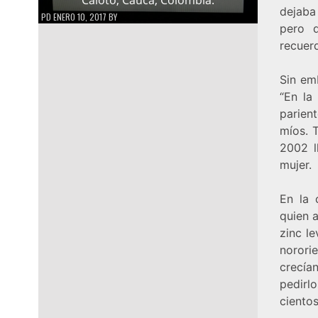
dejaba
PD
ENERO 10, 2017
BY
pero q
recuer
Sin em
“En la
parient
míos. 
2002 l
mujer.
En la 
quien 
zinc l
norori
crecía
pedirl
ciento