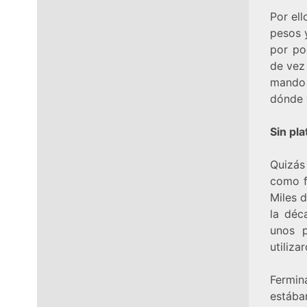
Por ell
pesos y
por po
de vez
mando 
dónde 
Sin pla
Quizás
como f
Miles 
la déc
unos p
utiliza
Fermi
estába