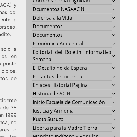
Corteros por la Dignidad
(ACA) y
Dcumentos NASAACIN
nes del
Defensa a la Vida
mente a
Documentos
orzoso,
rédito.
Documentos
Económico Ambiental
 sólo la
Editorial del Boletín Informativo
les en
Semanal
a punto
El Desafío no da Espera
cipios,
Encantos de mi tierra
itos de
Enlaces Historial Pagina
Historia de ACIN
cidente
Inicio Escuela de Comunicación
s de 35
Justicia y Armonía
en 1999
Kueta Susuza
inca, no
Liberta para la Madre Tierra
ares lo
Mandato Indígena y Popular
s, las