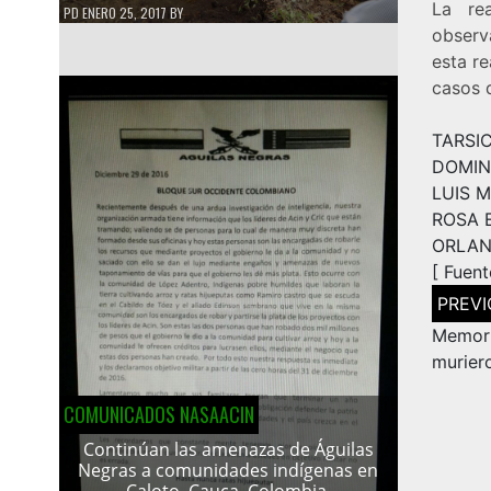
La re
PD
ENERO 25, 2017
BY
observ
esta r
casos 
TARSIC
DOMING
LUIS 
ROSA E
ORLAN
[
Fuent
Navega
de
entrad
Memori
murier
COMUNICADOS NASAACIN
Continúan las amenazas de Águilas
Negras a comunidades indígenas en
Caloto, Cauca, Colombia.