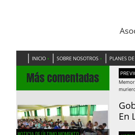
Aso
INICIO
SOBRE NOSOTROS
PLANES DE
Navega
Más comentadas
de
entrad
Memori
murier
Gob
En 
NOTICIA DE ÚLTIMO MOMENTO