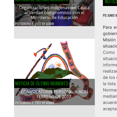
NOTIC
Organizaciones indígenas del Cauca
acuerdan compromisos con el
PD
JUNIO 8
Ministerio de Educación
PD
FEBRERO 4, 2017
BY
ADMIN
Para e
gobier
Misión
situaci
Como s
situaci
inform
realiz
de los
NOTICIA DE ÚLTIMO MOMENTO
la lis
Normas
CONVOCATORIA PERSONAL – ACIN
mediant
FEBRERO DE 2017.
acuerd
PD
FEBRERO 2, 2017
BY
ADMIN
aceptac