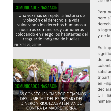
COMUNICADOS NASAACIN
Para n
Una vez más se repite la historia de
pero sí
violación del derecho a la vida
derecho
vulnerando los derechos humanos a
nuestros comuneros y comuneras
a logr
colocando en riesgo los habitantes del
y de la
resguardo indígena de huellas.
PD
ENERO 26, 2017
BY
Es imp
signifi
de un
colom
satisf
tripar
en Fili
COMUNICADOS NASAACIN
declar
LAS CONSECUENCIAS POR DEJARNOS
OIT h
DESLUMBRAR DEL ESPEJISMO DEL
humanos
DINERO Y RIQUEZAS ATENTANDO
CONTRA LA MADRE TIERRA.