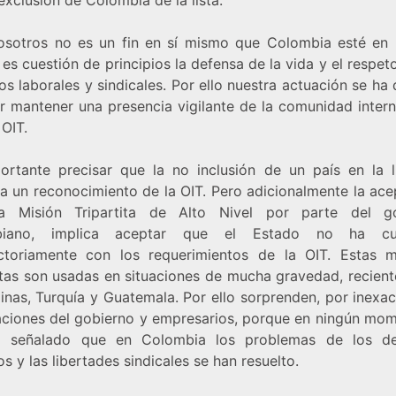
osotros no es un fin en sí mismo que Colombia esté en la
 es cuestión de principios la defensa de la vida y el respet
s laborales y sindicales. Por ello nuestra actuación se ha 
ar mantener una presencia vigilante de la comunidad intern
 OIT.
ortante precisar que la no inclusión de un país en la l
ca un reconocimiento de la OIT. Pero adicionalmente la ac
a Misión Tripartita de Alto Nivel por parte del go
biano, implica aceptar que el Estado no ha cu
actoriamente con los requerimientos de la OIT. Estas m
titas son usadas en situaciones de mucha gravedad, recien
pinas, Turquía y Guatemala. Por ello sorprenden, por inexac
aciones del gobierno y empresarios, porque en ningún mom
a señalado que en Colombia los problemas de los de
 y las libertades sindicales se han resuelto.