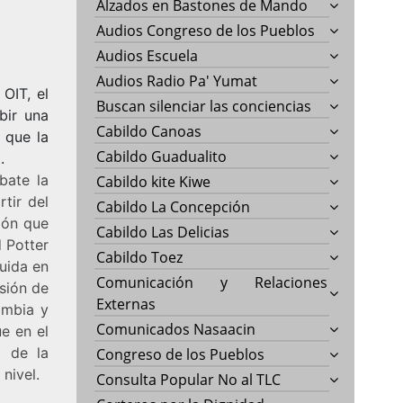
Alzados en Bastones de Mando
Audios Congreso de los Pueblos
Audios Escuela
Audios Radio Pa' Yumat
OIT, el
Buscan silenciar las conciencias
bir una
Cabildo Canoas
 que la
Cabildo Guadualito
.
bate la
Cabildo kite Kiwe
rtir del
Cabildo La Concepción
ión que
Cabildo Las Delicias
 Potter
Cabildo Toez
uida en
Comunicación y Relaciones
sión de
Externas
ombia y
Comunicados Nasaacin
ue en el
o de la
Congreso de los Pueblos
nivel.
Consulta Popular No al TLC