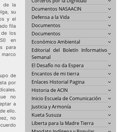
Corteros por la Dignidad
o de la
Dcumentos NASAACIN
lga, su
Defensa a la Vida
os y el
Documentos
do fila
 de los
Documentos
CSI) en
Económico Ambiental
as para
Editorial del Boletín Informativo
el marco
Semanal
El Desafío no da Espera
Encantos de mi tierra
rupo de
Enlaces Historial Pagina
sta por
icales.
Historia de ACIN
que no
Inicio Escuela de Comunicación
eptar a
Justicia y Armonía
de ello.
Kueta Susuza
mez, no
Liberta para la Madre Tierra
acuerdo
Mandato Indígena y Popular