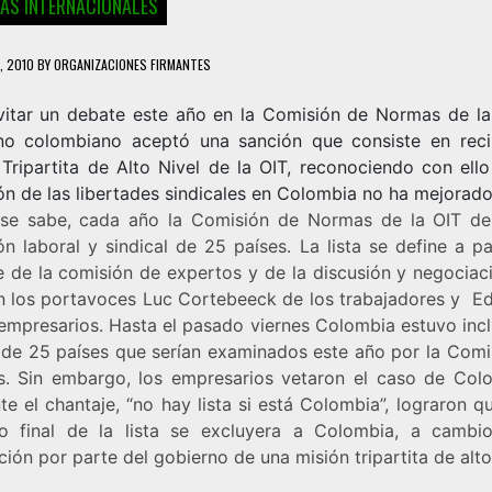
IAS INTERNACIONALES
, 2010
BY
ORGANIZACIONES FIRMANTES
vitar un debate este año en la Comisión de Normas de la 
no colombiano aceptó una sanción que consiste en reci
 Tripartita de Alto Nivel de la OIT, reconociendo con ello
ón de las libertades sindicales en Colombia no ha mejorado
e sabe, cada año la Comisión de Normas de la OIT de
ón laboral y sindical de 25 países. La lista se define a pa
e de la comisión de expertos y de la discusión y negociac
an los portavoces Luc Cortebeeck de los trabajadores y Ed
 empresarios. Hasta el pasado viernes Colombia estuvo incl
ta de 25 países que serían examinados este año por la Comi
. Sin embargo, los empresarios vetaron el caso de Col
e el chantaje, “no hay lista si está Colombia”, lograron q
o final de la lista se excluyera a Colombia, a cambi
ión por parte del gobierno de una misión tripartita de alto 