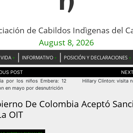
n
ciación de Cabildos Indìgenas del C
August 8, 2026
 VIDA
INFORMATIVO
POSICIÓN Y DECLARACIONES
ción
as
a por los niños Embera: 12
Hillary Clinton: visita 
on en mayo por desnutrición
ierno De Colombia Aceptó Sanc
La OIT