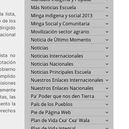
Más Noticias Escuela
 lista,
Minga indigena y social 2013
o de los
Minga Social y Comunitaria
dirigido
Movilización sector agrario
acional
Noticia de Último Momento
Noticias
ista no
Noticias Internacionales
eptación
Noticias Nacionales
bierno
Noticias Principales Escuela
mplido
Nuestros Enlaces Internacionales
isiones
Nuestros Enlaces Nacionales
temente
Pa' Poder que nos den Tierra
tas, las
ento la
País de los Pueblos
rechos
Pie de Página Web
Plan de Vida Cxa' Cxa' Wala
Plan de Vida Integral