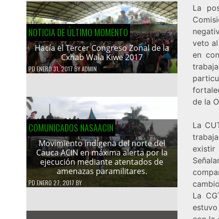
La pos
Comisi
NOTICIA DE ÚLTIMO MOMENTO
negati
veto a
Hacía el Tercer Congreso Zonal de la
en con
Cxhab Wala Kiwe 2017
trabaj
PD
ENERO 31, 2017
BY
ADMIN
partic
fortale
de la O
La CUT
COMUNICADOS NASAACIN
trabaj
Movimiento indígena del norte del
existi
Cauca ACIN en máxima alerta por la
Señal
ejecución mediante atentados de
amenazas paramilitares.
compar
PD
ENERO 27, 2017
BY
cambio 
La CGT
estuvo
con la 