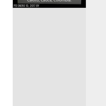
PD
ENERO 10, 2017
BY