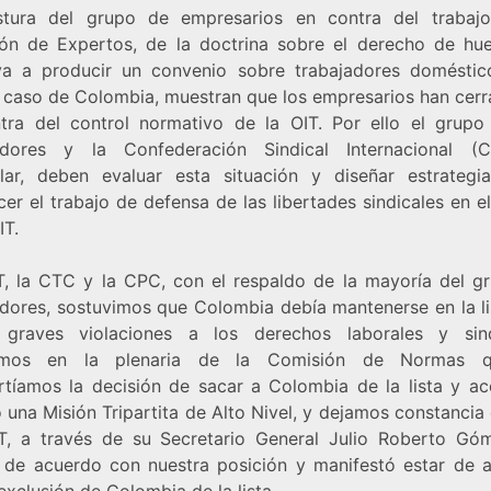
tura del grupo de empresarios en contra del trabaj
ón de Expertos, de la doctrina sobre el derecho de hue
va a producir un convenio sobre trabajadores doméstic
l caso de Colombia, muestran que los empresarios han cerra
tra del control normativo de la OIT. Por ello el grupo
adores y la Confederación Sindical Internacional (
ular, deben evaluar esta situación y diseñar estrategi
cer el trabajo de defensa de las libertades sindicales en 
IT.
, la CTC y la CPC, con el respaldo de la mayoría del g
adores, sostuvimos que Colombia debía mantenerse en la li
r graves violaciones a los derechos laborales y sind
amos en la plenaria de la Comisión de Normas 
tíamos la decisión de sacar a Colombia de la lista y ac
una Misión Tripartita de Alto Nivel, y dejamos constancia 
, a través de su Secretario General Julio Roberto Gó
 de acuerdo con nuestra posición y manifestó estar de 
exclusión de Colombia de la lista.