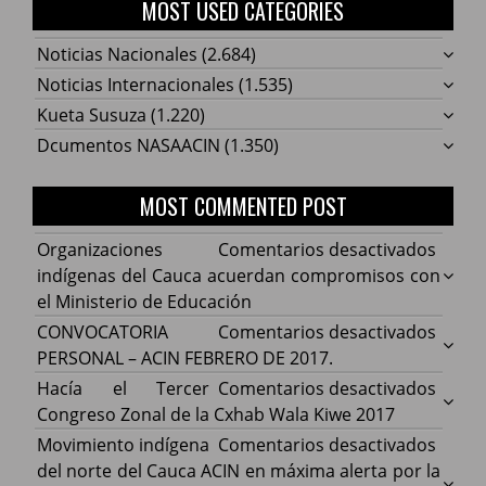
MOST USED CATEGORIES
Noticias Nacionales
(2.684)
Noticias Internacionales
(1.535)
Kueta Susuza
(1.220)
Dcumentos NASAACIN
(1.350)
MOST COMMENTED POST
en
Organizaciones
Comentarios desactivados
Organ
indígenas del Cauca acuerdan compromisos con
indíg
el Ministerio de Educación
del
en
CONVOCATORIA
Comentarios desactivados
Cauca
CONV
PERSONAL – ACIN FEBRERO DE 2017.
acuer
PERS
en
Hacía el Tercer
Comentarios desactivados
comp
–
Hacía
Congreso Zonal de la Cxhab Wala Kiwe 2017
con
ACIN
el
en
Movimiento indígena
Comentarios desactivados
el
FEBR
Terce
Movim
del norte del Cauca ACIN en máxima alerta por la
Minist