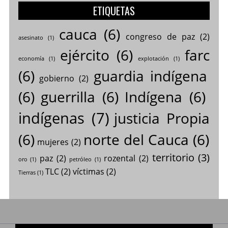
ETIQUETAS
cauca
(6)
congreso de paz
(2)
asesinato
(1)
ejército
(6)
farc
economía
(1)
explotación
(1)
(6)
guardia indígena
gobierno
(2)
(6)
guerrilla
(6)
Indígena
(6)
indígenas
(7)
justicia Propia
(6)
norte del Cauca
(6)
mujeres
(2)
territorio
(3)
paz
(2)
rozental
(2)
oro
(1)
petróleo
(1)
TLC
(2)
víctimas
(2)
Tierras
(1)