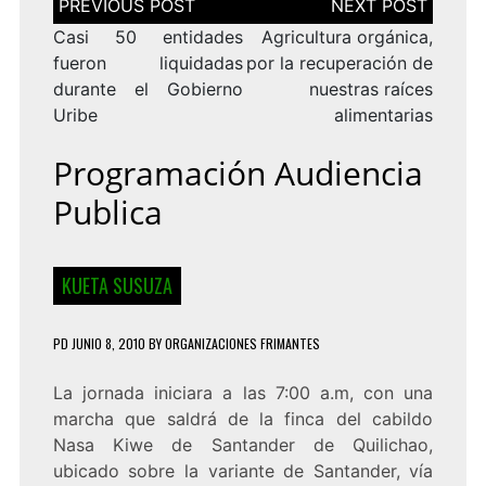
de
entradas
Casi 50 entidades
Agricultura orgánica,
fueron liquidadas
por la recuperación de
durante el Gobierno
nuestras raíces
Uribe
alimentarias
Programación Audiencia
Publica
KUETA SUSUZA
PD
JUNIO 8, 2010
BY
ORGANIZACIONES FRIMANTES
La jornada iniciara a las 7:00 a.m, con una
marcha que saldrá de la finca del cabildo
Nasa Kiwe de Santander de Quilichao,
ubicado sobre la variante de Santander, vía