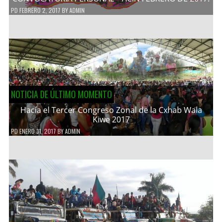
PD
FEBRERO 2, 2017
BY
ADMIN
NOTICIA DE ÚLTIMO MOMENTO
Hacía el Tercer Congreso Zonal de la Cxhab Wala
Kiwe 2017
PD
ENERO 31, 2017
BY
ADMIN