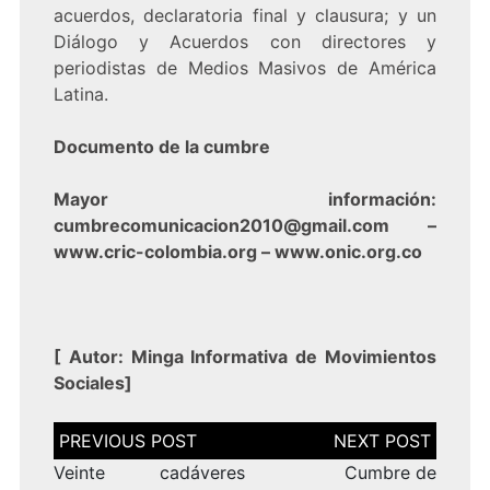
acuerdos, declaratoria final y clausura; y un
Diálogo y Acuerdos con directores y
periodistas de Medios Masivos de América
Latina.
Documento de la cumbre
Mayor información:
cumbrecomunicacion2010@gmail.com –
www.cric-colombia.org
–
www.onic.org.co
[
Autor: Minga Informativa de Movimientos
Sociales
]
Navegación
de
entradas
Veinte cadáveres
Cumbre de