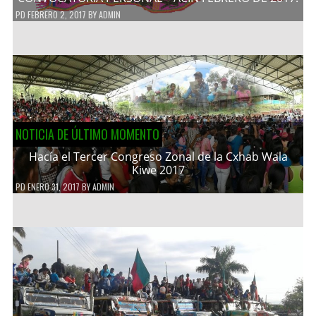
PD
FEBRERO 2, 2017
BY
ADMIN
NOTICIA DE ÚLTIMO MOMENTO
Hacía el Tercer Congreso Zonal de la Cxhab Wala
Kiwe 2017
PD
ENERO 31, 2017
BY
ADMIN