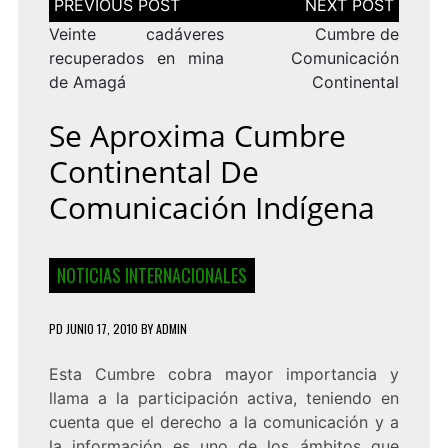
de
entradas
Veinte cadáveres
Cumbre de
recuperados en mina
Comunicación
de Amagá
Continental
Se Aproxima Cumbre
Continental De
Comunicación Indígena
NOTICIAS INTERNACIONALES
PD
JUNIO 17, 2010
BY
ADMIN
Esta Cumbre cobra mayor importancia y
llama a la participación activa, teniendo en
cuenta que el derecho a la comunicación y a
la información es uno de los ámbitos que