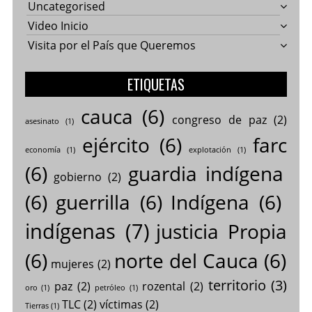
Uncategorised
Video Inicio
Visita por el País que Queremos
ETIQUETAS
cauca
(6)
congreso de paz
(2)
asesinato
(1)
ejército
(6)
farc
economía
(1)
explotación
(1)
(6)
guardia indígena
gobierno
(2)
(6)
guerrilla
(6)
Indígena
(6)
indígenas
(7)
justicia Propia
(6)
norte del Cauca
(6)
mujeres
(2)
territorio
(3)
paz
(2)
rozental
(2)
oro
(1)
petróleo
(1)
TLC
(2)
víctimas
(2)
Tierras
(1)