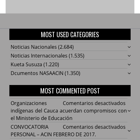
MOST USED CATEGORIES
Noticias Nacionales
(2.684)
Noticias Internacionales
(1.535)
Kueta Susuza
(1.220)
Dcumentos NASAACIN
(1.350)
MOST COMMENTED POST
en
Organizaciones
Comentarios desactivados
Organ
indígenas del Cauca acuerdan compromisos con
indíg
el Ministerio de Educación
del
en
CONVOCATORIA
Comentarios desactivados
Cauca
CONV
PERSONAL – ACIN FEBRERO DE 2017.