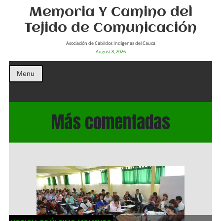
Memoria Y Camino del
Tejido de Comunicación
Asociación de Cabildos Indìgenas del Cauca
August 8, 2026
Menu
Más comentadas