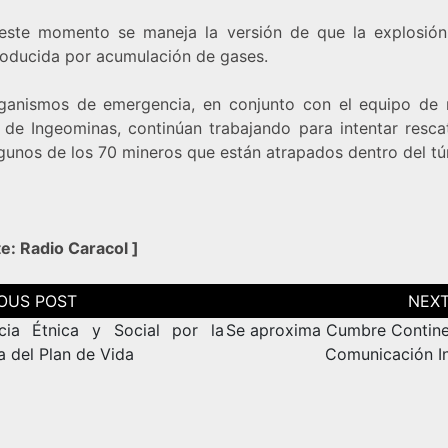
este momento se maneja la versión de que la explosión
roducida por acumulación de gases.
ganismos de emergencia, en conjunto con el equipo de 
 de Ingeominas, continúan trabajando para intentar resca
lgunos de los 70 mineros que están atrapados dentro del tú
te:
Radio Caracol
]
ción
as
cia Étnica y Social por la
Se aproxima Cumbre Contine
a del Plan de Vida
Comunicación I