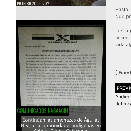
PD
ENERO 25, 2017
BY
Hasta 
sido p
Los or
minero
vida a
[
Fuen
Navega
de
entrad
Audien
defens
COMUNICADOS NASAACIN
Continúan las amenazas de Águilas
Negras a comunidades indígenas en
Caloto, Cauca, Colombia.