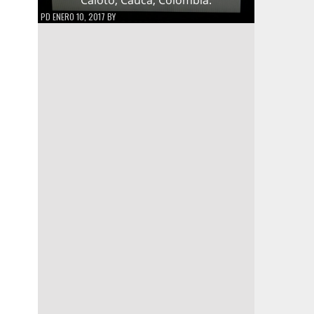
PD
ENERO 10, 2017
BY