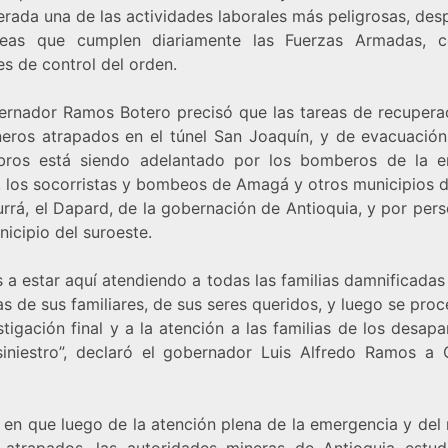
erada una de las actividades laborales más peligrosas, des
reas que cumplen diariamente las Fuerzas Armadas, 
s de control del orden.
ernador Ramos Botero precisó que las tareas de recupera
neros atrapados en el túnel San Joaquín, y de evacuación
ros está siendo adelantado por los bomberos de la 
, los socorristas y bombeos de Amagá y otros municipios de
rrá, el Dapard, de la gobernación de Antioquia, y por per
icipio del suroeste.
a estar aquí atendiendo a todas las familias damnificadas
s de sus familiares, de sus seres queridos, y luego se pro
stigación final y a la atención a las familias de los desap
siniestro”, declaró el gobernador Luis Alfredo Ramos a 
ó en que luego de la atención plena de la emergencia y del
 atrapados, las autoridades mineras de Antioquia estud