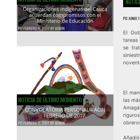
NOTIC
Organizaciones indígenas del Cauca
acuerdan compromisos con el
PD
JUNIO 1
Ministerio de Educación
PD
FEBRERO 4, 2017
BY
ADMIN
El Gob
tareas
se tra
sinies
noventa
El man
NOTICIA DE ÚLTIMO MOMENTO
las má
Amagá,
CONVOCATORIA PERSONAL – ACIN
riguro
FEBRERO DE 2017.
obrero
PD
FEBRERO 2, 2017
BY
ADMIN
Añadi