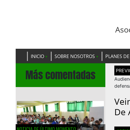
Aso
INICIO
SOBRE NOSOTROS
PLANES DE
Navega
Más comentadas
de
entrad
Audien
defens
Vei
De 
NOTICIA DE ÚLTIMO MOMENTO