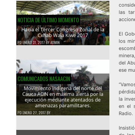
consid
las ta
NOTICIA DE ÚLTIMO MOMENTO
accione
Hacía el Tercer Congreso Zonal de la
El Gob
Cxhab Wala Kiwe 2017
los mi
PD
ENERO 31, 2017
BY
ADMIN
escomb
minera
del Abu
ese mun
COMUNICADOS NASAACIN
“Vamos 
Movimiento indígena del norte del
pérdida
Cauca ACIN en máxima alerta por la
la inve
ejecución mediante atentados de
amenazas paramilitares.
en el 
PD
ENERO 27, 2017
BY
Radio.
Insisti
de los