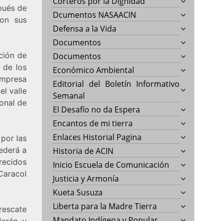
Corteros por la Dignidad
pués de
Dcumentos NASAACIN
con sus
Defensa a la Vida
Documentos
ción de
Documentos
 de los
Económico Ambiental
empresa
Editorial del Boletín Informativo
l valle
Semanal
sonal de
El Desafío no da Espera
Encantos de mi tierra
Enlaces Historial Pagina
 por las
cederá a
Historia de ACIN
arecidos
Inicio Escuela de Comunicación
Caracol
Justicia y Armonía
Kueta Susuza
Liberta para la Madre Tierra
 rescate
Mandato Indígena y Popular
iarán y