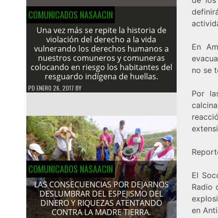
defini
COMUNICADOS NASAACIN
activid
Una vez más se repite la historia de
violación del derecho a la vida
En Ama
vulnerando los derechos humanos a
nuestros comuneros y comuneras
evacua
colocando en riesgo los habitantes del
no se t
resguardo indígena de huellas.
PD
ENERO 26, 2017
BY
Por la
calcina
reacci
extensi
Reporte
COMUNICADOS NASAACIN
El Soc
LAS CONSECUENCIAS POR DEJARNOS
Radio 
DESLUMBRAR DEL ESPEJISMO DEL
explos
DINERO Y RIQUEZAS ATENTANDO
en Anti
CONTRA LA MADRE TIERRA.