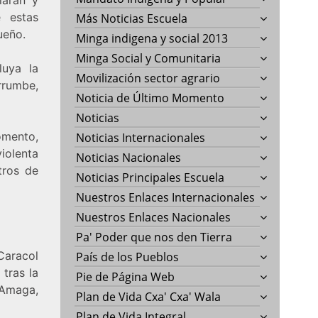
e estas
Más Noticias Escuela
ueño.
Minga indigena y social 2013
Minga Social y Comunitaria
luya la
Movilización sector agrario
rrumbe,
Noticia de Último Momento
Noticias
omento,
Noticias Internacionales
violenta
Noticias Nacionales
tros de
Noticias Principales Escuela
Nuestros Enlaces Internacionales
Nuestros Enlaces Nacionales
Pa' Poder que nos den Tierra
Caracol
País de los Pueblos
tras la
Pie de Página Web
 Amaga,
Plan de Vida Cxa' Cxa' Wala
Plan de Vida Integral