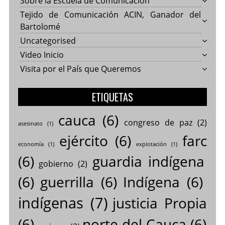
Sobre la Escuela de Comunicación
Tejido de Comunicación ACIN, Ganador del
Bartolomé
Uncategorised
Video Inicio
Visita por el País que Queremos
ETIQUETAS
cauca
(6)
congreso de paz
(2)
asesinato
(1)
ejército
(6)
farc
economía
(1)
explotación
(1)
(6)
guardia indígena
gobierno
(2)
(6)
guerrilla
(6)
Indígena
(6)
indígenas
(7)
justicia Propia
(6)
norte del Cauca
(6)