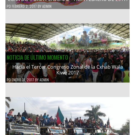
PD
FEBRERO 2, 2017
BY
ADMIN
NOTICIA DE ÚLTIMO MOMENTO
Hacía el Tercer Congreso Zonal de la Cxhab Wala
Kiwe 2017
PD
ENERO 31, 2017
BY
ADMIN