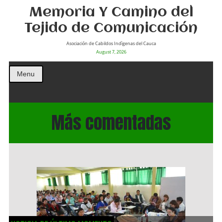
Memoria Y Camino del
Tejido de Comunicación
Asociación de Cabildos Indìgenas del Cauca
August 7, 2026
Menu
Más comentadas