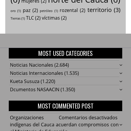
mujeres
(2)
territorio
(3)
paz
(2)
rozental
(2)
oro
(1)
petróleo
(1)
TLC
(2)
víctimas
(2)
Tierras
(1)
MOST USED CATEGORIES
Noticias Nacionales
(2.684)
Noticias Internacionales
(1.535)
Kueta Susuza
(1.220)
Dcumentos NASAACIN
(1.350)
MOST COMMENTED POST
en
Organizaciones
Comentarios desactivados
Organ
indígenas del Cauca acuerdan compromisos con