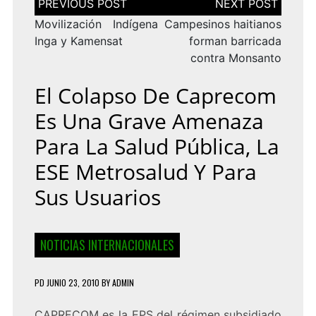
de
entradas
Movilización Indígena
Campesinos haitianos
Inga y Kamensat
forman barricada
contra Monsanto
El Colapso De Caprecom
Es Una Grave Amenaza
Para La Salud Pública, La
ESE Metrosalud Y Para
Sus Usuarios
NOTICIAS INTERNACIONALES
PD
JUNIO 23, 2010
BY
ADMIN
CAPRECOM es la EPS del régimen subsidiado