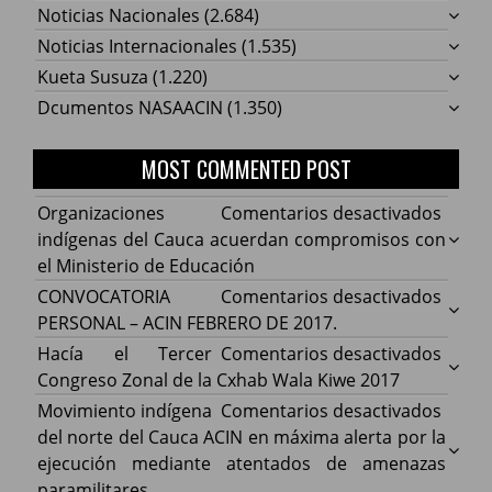
Noticias Nacionales
(2.684)
Noticias Internacionales
(1.535)
Kueta Susuza
(1.220)
Dcumentos NASAACIN
(1.350)
MOST COMMENTED POST
en
Organizaciones
Comentarios desactivados
Organ
indígenas del Cauca acuerdan compromisos con
indíg
el Ministerio de Educación
del
en
CONVOCATORIA
Comentarios desactivados
Cauca
CONV
PERSONAL – ACIN FEBRERO DE 2017.
acuer
PERS
en
Hacía el Tercer
Comentarios desactivados
comp
–
Hacía
Congreso Zonal de la Cxhab Wala Kiwe 2017
con
ACIN
el
en
Movimiento indígena
Comentarios desactivados
el
FEBR
Terce
Movim
del norte del Cauca ACIN en máxima alerta por la
Minist
DE
Congr
indíg
ejecución mediante atentados de amenazas
de
2017.
Zonal
del
paramilitares.