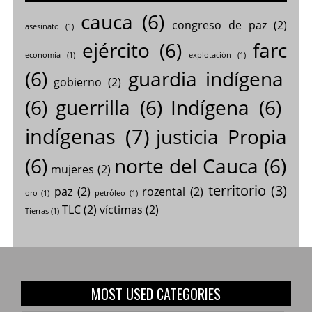
cauca
(6)
congreso de paz
(2)
asesinato
(1)
ejército
(6)
farc
economía
(1)
explotación
(1)
(6)
guardia indígena
gobierno
(2)
(6)
guerrilla
(6)
Indígena
(6)
indígenas
(7)
justicia Propia
(6)
norte del Cauca
(6)
mujeres
(2)
territorio
(3)
paz
(2)
rozental
(2)
oro
(1)
petróleo
(1)
TLC
(2)
víctimas
(2)
Tierras
(1)
MOST USED CATEGORIES