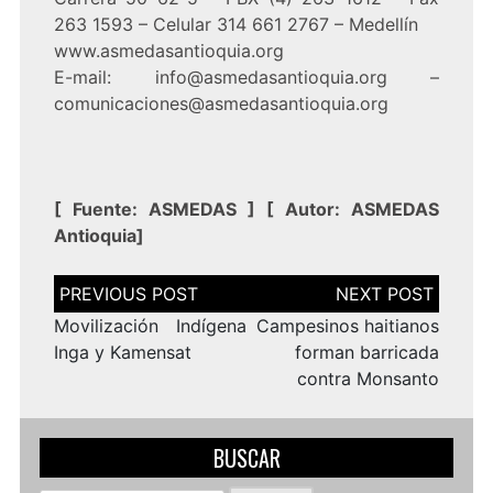
263 1593 – Celular 314 661 2767 – Medellín
www.asmedasantioquia.org
E-mail: info@asmedasantioquia.org –
comunicaciones@asmedasantioquia.org
[
Fuente:
ASMEDAS
] [
Autor: ASMEDAS
Antioquia
]
Navegación
de
entradas
Movilización Indígena
Campesinos haitianos
Inga y Kamensat
forman barricada
contra Monsanto
BUSCAR