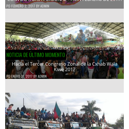
PD
FEBRERO 2, 2017
BY
ADMIN
NOTICIA DE ÚLTIMO MOMENTO
Hacía el Tercer Congreso Zonal de la Cxhab Wala
Kiwe 2017
PD
ENERO 31, 2017
BY
ADMIN