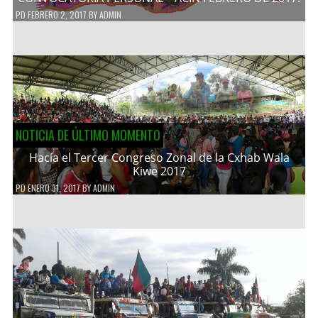
PD
FEBRERO 2, 2017
BY
ADMIN
NOTICIA DE ÚLTIMO MOMENTO
Hacía el Tercer Congreso Zonal de la Cxhab Wala
Kiwe 2017
PD
ENERO 31, 2017
BY
ADMIN