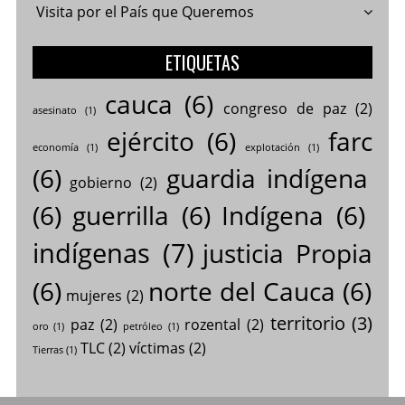
Visita por el País que Queremos
ETIQUETAS
cauca
(6)
congreso de paz
(2)
asesinato
(1)
ejército
(6)
farc
economía
(1)
explotación
(1)
(6)
guardia indígena
gobierno
(2)
(6)
guerrilla
(6)
Indígena
(6)
indígenas
(7)
justicia Propia
(6)
norte del Cauca
(6)
mujeres
(2)
territorio
(3)
paz
(2)
rozental
(2)
oro
(1)
petróleo
(1)
TLC
(2)
víctimas
(2)
Tierras
(1)