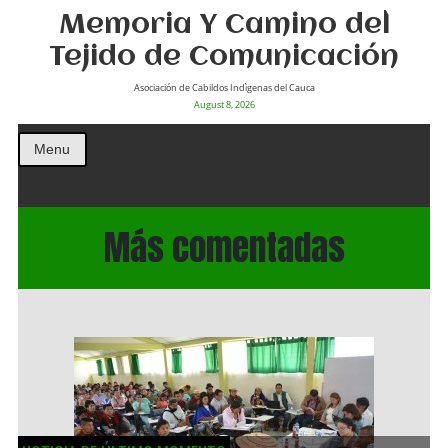
Memoria Y Camino del
Tejido de Comunicación
Asociación de Cabildos Indìgenas del Cauca
August 8, 2026
Menu
Más comentadas