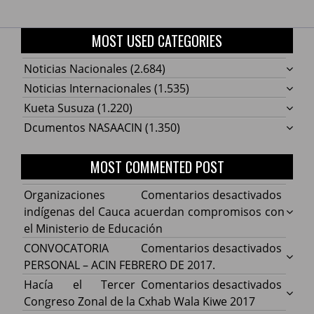
MOST USED CATEGORIES
Noticias Nacionales
(2.684)
Noticias Internacionales
(1.535)
Kueta Susuza
(1.220)
Dcumentos NASAACIN
(1.350)
MOST COMMENTED POST
en
Organizaciones
Comentarios desactivados
Organ
indígenas del Cauca acuerdan compromisos con
indíg
el Ministerio de Educación
del
en
CONVOCATORIA
Comentarios desactivados
Cauca
CONV
PERSONAL – ACIN FEBRERO DE 2017.
acuer
PERS
en
Hacía el Tercer
Comentarios desactivados
comp
–
Hacía
Congreso Zonal de la Cxhab Wala Kiwe 2017
con