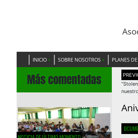
Aso
INICIO
SOBRE NOSOTROS
PLANES DE
Navega
Más comentadas
de
entrad
“Stolen
nuestr
Ani
DCUME
NOTICIA DE ÚLTIMO MOMENTO