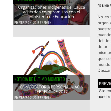
PD
JUNIO 
Organizaciones indígenas del Cauca
acuerdan compromisos con el
Ministerio de Educación
No es 
PD
FEBRERO 4, 2017
BY
ADMIN
organi
nuestr
cuando
del do
dolor
mismos
que se
mundo 
Descar
NOTICIA DE ÚLTIMO MOMENTO
Navega
de
CONVOCATORIA PERSONAL – ACIN
entrad
“Stolen
FEBRERO DE 2017.
nuestr
PD
FEBRERO 2, 2017
BY
ADMIN