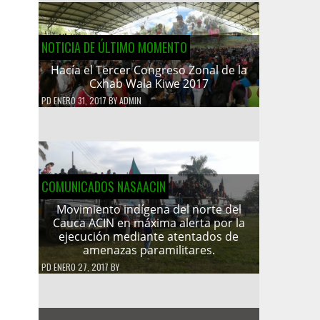
NOTICIA DE ÚLTIMO MOMENTO
Hacía el Tercer Congreso Zonal de la
Cxhab Wala Kiwe 2017
PD
ENERO 31, 2017
BY
ADMIN
COMUNICADOS NASAACIN
Movimiento indígena del norte del
Cauca ACIN en máxima alerta por la
ejecución mediante atentados de
amenazas paramilitares.
PD
ENERO 27, 2017
BY