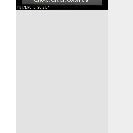
PD
ENERO 10, 2017
BY