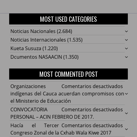
MOST USED CATEGORIES
Noticias Nacionales
(2.684)
Noticias Internacionales
(1.535)
Kueta Susuza
(1.220)
Dcumentos NASAACIN
(1.350)
MOST COMMENTED POST
en
Organizaciones
Comentarios desactivados
Organ
indígenas del Cauca acuerdan compromisos con
indíg
el Ministerio de Educación
del
en
CONVOCATORIA
Comentarios desactivados
Cauca
CONV
PERSONAL – ACIN FEBRERO DE 2017.
acuer
PERS
en
Hacía el Tercer
Comentarios desactivados
comp
–
Hacía
Congreso Zonal de la Cxhab Wala Kiwe 2017