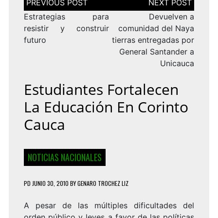
de
entradas
Estrategias para
Devuelven a
resistir y construir
comunidad del Naya
futuro
tierras entregadas por
General Santander a
Unicauca
Estudiantes Fortalecen
La Educación En Corinto
Cauca
NOTICIAS NACIONALES
PD
JUNIO 30, 2010
BY
GENARO TROCHEZ LIZ
A pesar de las múltiples dificultades del
orden público y leyes a favor de las políticas