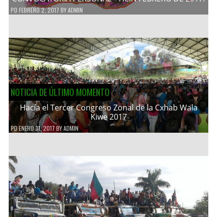
PD
FEBRERO 2, 2017
BY
ADMIN
NOTICIA DE ÚLTIMO MOMENTO
Hacía el Tercer Congreso Zonal de la Cxhab Wala
Kiwe 2017
PD
ENERO 31, 2017
BY
ADMIN