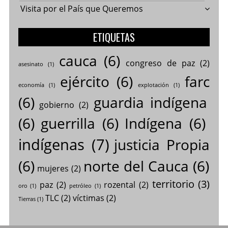
Visita por el País que Queremos
ETIQUETAS
cauca
(6)
congreso de paz
(2)
asesinato
(1)
ejército
(6)
farc
economía
(1)
explotación
(1)
(6)
guardia indígena
gobierno
(2)
(6)
guerrilla
(6)
Indígena
(6)
indígenas
(7)
justicia Propia
(6)
norte del Cauca
(6)
mujeres
(2)
territorio
(3)
paz
(2)
rozental
(2)
oro
(1)
petróleo
(1)
TLC
(2)
víctimas
(2)
Tierras
(1)