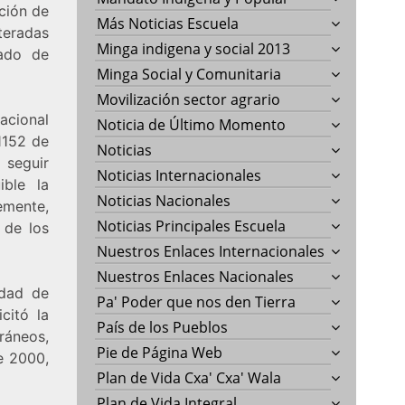
ación de
Más Noticias Escuela
teradas
Minga indigena y social 2013
gado de
Minga Social y Comunitaria
Movilización sector agrario
Nacional
Noticia de Último Momento
 1152 de
Noticias
 seguir
Noticias Internacionales
ible la
Noticias Nacionales
emente,
Noticias Principales Escuela
 de los
Nuestros Enlaces Internacionales
Nuestros Enlaces Nacionales
idad de
Pa' Poder que nos den Tierra
citó la
País de los Pueblos
ráneos,
Pie de Página Web
e 2000,
Plan de Vida Cxa' Cxa' Wala
Plan de Vida Integral