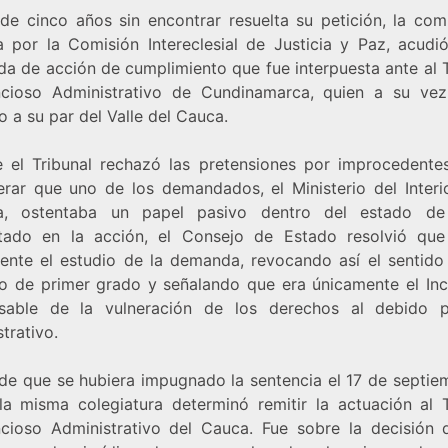
de cinco años sin encontrar resuelta su petición, la com
da por la Comisión Intereclesial de Justicia y Paz, acudi
a de acción de cumplimiento que fue interpuesta ante al T
cioso Administrativo de Cundinamarca, quien a su vez
o a su par del Valle del Cauca.
 el Tribunal rechazó las pretensiones por improcedente
erar que uno de los demandados, el Ministerio del Interi
ia, ostentaba un papel pasivo dentro del estado d
tado en la acción, el Consejo de Estado resolvió que
ente el estudio de la demanda, revocando así el sentido 
llo de primer grado y señalando que era únicamente el Inc
sable de la vulneración de los derechos al debido 
trativo.
de que se hubiera impugnado la sentencia el 17 de septie
la misma colegiatura determinó remitir la actuación al T
cioso Administrativo del Cauca. Fue sobre la decisión 