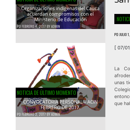
Organizaciones indígenas del Cauca
acuerdan compromisos con el
NOTIC
Ministerio de Educación
PD
FEBRERO 4, 2017
BY
ADMIN
PD
JULIO 1
[ 07/0
La Co
afrode
unas ti
Colegi
NOTICIA DE ÚLTIMO MOMENTO
entonc
CONVOCATORIA PERSONAL – ACIN
que ha
FEBRERO DE 2017.
PD
FEBRERO 2, 2017
BY
ADMIN