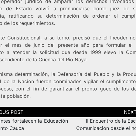
 operador jurídico de amparar los derechos invocados
jo de Estado volvió a pronunciarse como juez de s
cia, ratificando su determinación de ordenar el cumpl
o de los requerimientos.
te Constitucional, a su turno, precisó que el Incoder n
r el mes de junio del presente año para formular el
to a atender la solicitud que desde 1999 elevó la Co
scendiente de la Cuenca del Río Naya.
misma determinación, la Defensoría del Pueblo y la Procu
l de la Nación fueron conminados vigilar el cumplimento
oceso, con el fin de garantizar el pronto goce de los d
sta población.
ción
as
antes fortalecen la Educación
II Encuentro de la Es
into Cauca
Comunicación desde el no