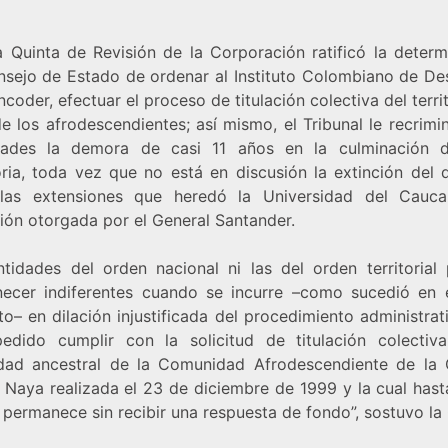
a Quinta de Revisión de la Corporación ratificó la determ
nsejo de Estado de ordenar al Instituto Colombiano de Des
Incoder, efectuar el proceso de titulación colectiva del terri
e los afrodescendientes; así mismo, el Tribunal le recrimi
dades la demora de casi 11 años en la culminación 
oria, toda vez que no está en discusión la extinción del 
las extensiones que heredó la Universidad del Cauc
ión otorgada por el General Santander.
ntidades del orden nacional ni las del orden territorial
ecer indiferentes cuando se incurre –como sucedió en 
o– en dilación injustificada del procedimiento administra
edido cumplir con la solicitud de titulación colectiv
dad ancestral de la Comunidad Afrodescendiente de la
 Naya realizada el 23 de diciembre de 1999 y la cual hast
 permanece sin recibir una respuesta de fondo”, sostuvo la