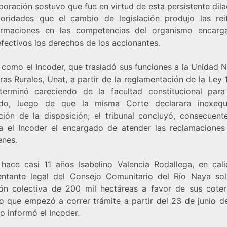
oración sostuvo que fue en virtud de esta persistente dil
toridades que el cambio de legislación produjo las rei
ormaciones en las competencias del organismo encar
fectivos los derechos de los accionantes.
 como el Incoder, que trasladó sus funciones a la Unidad 
ras Rurales, Unat, a partir de la reglamentación de la Ley
terminó careciendo de la facultad constitucional para
do, luego de que la misma Corte declarara inexequ
ción de la disposición; el tribunal concluyó, consecuent
a el Incoder el encargado de atender las reclamaciones
enes.
hace casi 11 años Isabelino Valencia Rodallega, en cal
entante legal del Consejo Comunitario del Río Naya soli
ción colectiva de 200 mil hectáreas a favor de sus coter
o que empezó a correr trámite a partir del 23 de junio d
o informó el Incoder.