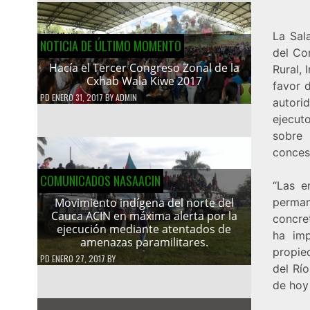
La Sal
NOTICIA DE ÚLTIMO MOMENTO
del Co
Hacía el Tercer Congreso Zonal de la
Rural, 
Cxhab Wala Kiwe 2017
favor d
PD
ENERO 31, 2017
BY
ADMIN
autori
ejecut
sobre 
conces
COMUNICADOS NASAACIN
“Las e
perman
Movimiento indígena del norte del
Cauca ACIN en máxima alerta por la
concret
ejecución mediante atentados de
ha imp
amenazas paramilitares.
propie
PD
ENERO 27, 2017
BY
del Río
de hoy