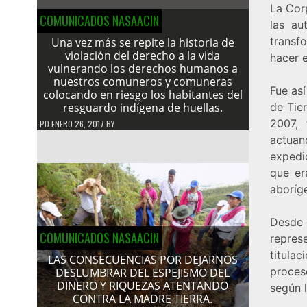
La Corp
COMUNICADOS NASAACIN
las au
transf
Una vez más se repite la historia de
violación del derecho a la vida
hacer e
vulnerando los derechos humanos a
nuestros comuneros y comuneras
Fue así
colocando en riesgo los habitantes del
resguardo indígena de huellas.
de Tier
2007, 
PD
ENERO 26, 2017
BY
actuan
expedi
que er
aboríg
Desde 
COMUNICADOS NASAACIN
repres
titula
LAS CONSECUENCIAS POR DEJARNOS
proces
DESLUMBRAR DEL ESPEJISMO DEL
DINERO Y RIQUEZAS ATENTANDO
según l
CONTRA LA MADRE TIERRA.