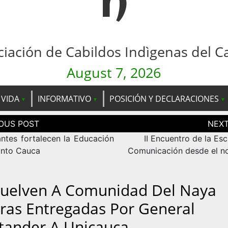
n
ciación de Cabildos Indìgenas del C
August 7, 2026
 VIDA
INFORMATIVO
POSICIÓN Y DECLARACIONES
ción
as
antes fortalecen la Educación
II Encuentro de la Es
into Cauca
Comunicación desde el no
uelven A Comunidad Del Naya
rras Entregadas Por General
tander A Unicauca