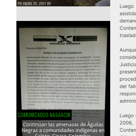
PD
ENERO 25, 2017
BY
Luego 
asisti
demand
Conten
traslad
Aunque
consid
Justic
presen
proced
del fa
respon
adminis
COMUNICADOS NASAACIN
Luego 
2008, 
Continúan las amenazas de Águilas
Conten
Negras a comunidades indígenas en
Caloto, Cauca, Colombia.