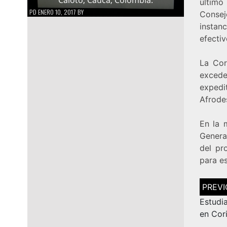
último
PD
ENERO 10, 2017
BY
Conse
instan
efectiv
La Cor
excede
expedi
Afrode
En la 
Genera
del pr
para e
Navega
de
entrad
Estudi
en Cor