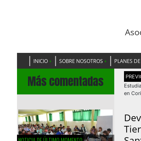
Aso
INICIO
SOBRE NOSOTROS
PLANES DE
Navega
Más comentadas
de
entrad
Estudi
en Cor
Dev
Tie
San
NOTICIA DE ÚLTIMO MOMENTO