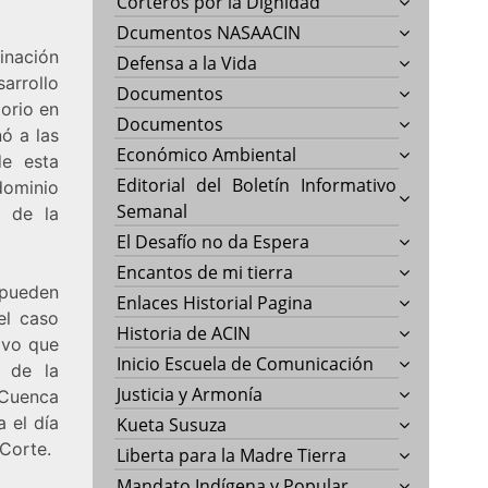
Corteros por la Dignidad
Dcumentos NASAACIN
inación
Defensa a la Vida
arrollo
Documentos
torio en
Documentos
nó a las
Económico Ambiental
de esta
Editorial del Boletín Informativo
dominio
Semanal
a de la
El Desafío no da Espera
Encantos de mi tierra
 pueden
Enlaces Historial Pagina
el caso
Historia de ACIN
tivo que
Inicio Escuela de Comunicación
a de la
Justicia y Armonía
 Cuenca
a el día
Kueta Susuza
 Corte.
Liberta para la Madre Tierra
Mandato Indígena y Popular